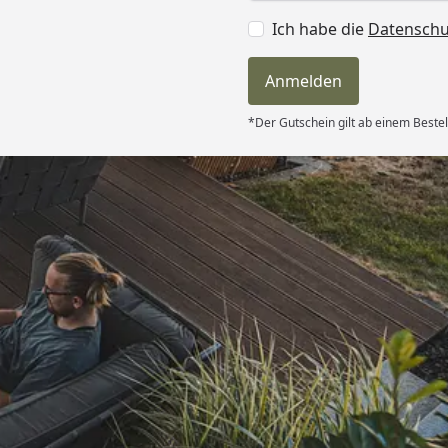
Ich habe die
Datensch
Anmelden
*Der Gutschein gilt ab einem Bestel
Versand
itung wurde
edigt“
6
Akzeptierte Zahlungsa