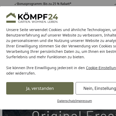
Bonusprogramm: Bis zu 25 % Rabatt*
Hotline
07051 / 9 22 22
4,81
/ 5
Mo-Fr. 8-16 Uhr
25.956 Bewertungen
Unsere Seite verwendet Cookies und ähnliche Technologien, u
Alle Produkte
Highlights
Tipps & Tricks
Alle Produkte
Benutzererfahrung auf unserer Website zu verbessern, Inhalt
zu personalisieren und die Nutzung unserer Website zu analys
Ihrer Einwilligung stimmen Sie der Verwendung von Cookies s
Grill
Gasgrill
Holzkohlegrill
Elektrogrill
Pelletgr
Verarbeitung Ihrer persönlichen Daten zu, um Ihnen ein best
Surferlebnis und mehr Funktionen zu bieten.
Karibu Pools inkl. gra
Sie können Ihre Einwilligung jederzeit in den
Cookie-Einstellu
oder widerrufen.
Dein Traumpool im Sorglos-Paket: F
Ja, verstanden
Nein, Einstellun
Grill
Weber Ersatzteil RING TANK SPPRT OUTER BLK CGG 2
Startseite
Datenschutz
Impressum