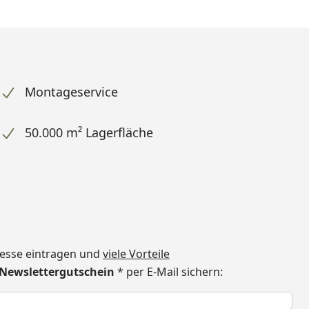
Montageservice
50.000 m² Lagerfläche
dresse eintragen und
viele Vorteile
€ Newslettergutschein
* per E-Mail sichern:
h