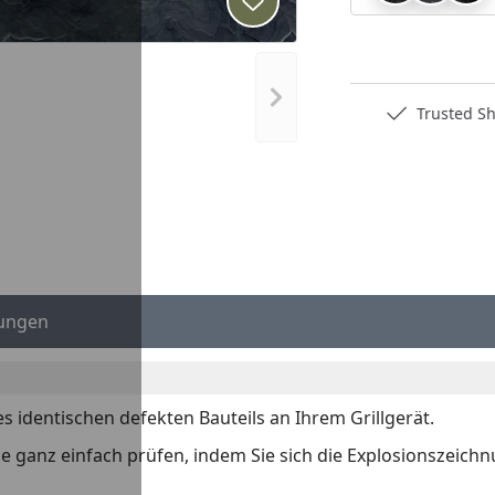
Produkt zur Wunschliste hi
Nächstes Bild anzeigen
Deutschlands bester Händler
Trusted S
ungen
es identischen defekten Bauteils an Ihrem Grillgerät.
 Sie ganz einfach prüfen, indem Sie sich die Explosionszeich