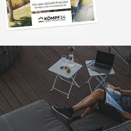
Trusted Shops
„- Retouren Bearbe
umgehend erl
4,81
/ 5
04.08.202
25.956 Bewertungen
Auszeichnungen