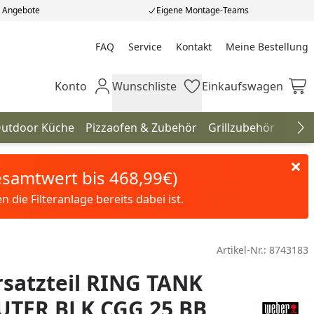
e Angebote
Eigene Montage-Teams
FAQ
Service
Kontakt
Meine Bestellung
Meine Bestellung
Konto
Wunschliste
Einkaufswagen
Mein Konto
Wunschliste
Einkaufswagen
utdoor Küche
Pizzaofen & Zubehör
Grillzubehör
Gril
Na
Gesamtwert bis 468,99€)
die Filteranlage bereits dabei ist.
Artikel-Nr.:
8743183
satzteil RING TANK
UTER BLK CGG 25 BB