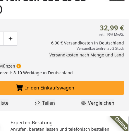
)
32,99 €
inkl. 19% MwSt.
ge um eins verringern
duktmenge manuell eingeben
Produktmenge um eins erhöhen
6,90 € Versandkosten in Deutschland
Versandkostenfrei ab 2 Stück
Versandkosten nach Menge und Land
Münzen
eferzeit: 8-10 Werktage in Deutschland
In den Einkaufswagen
In den Einkaufswagen legen
iste
Teilen
Vergleichen
dukt zur Wunschliste hinzufügen
Teilen
Produkt Vergle
Online
Experten-Beratung
Anrufen, beraten lassen und telefonisch bestellen.