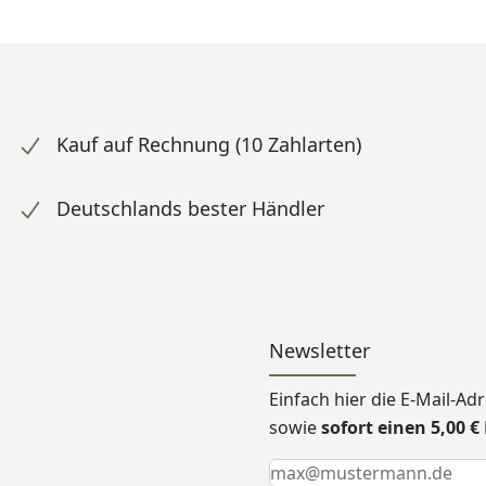
Kauf auf Rechnung (10 Zahlarten)
Deutschlands bester Händler
Newsletter
Einfach hier die E-Mail-A
sowie
sofort einen 5,00 
Keine Eingabe erforderlic
Eingabe erforderlich
E-Mail *