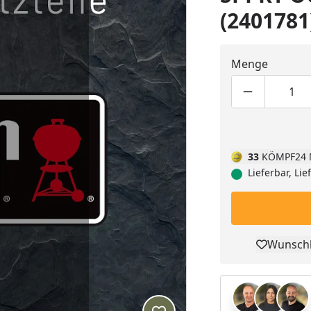
(2401781
Menge
Produktmen
Pro
33
KÖMPF24 
Lieferbar, Li
Wunschl
Pro