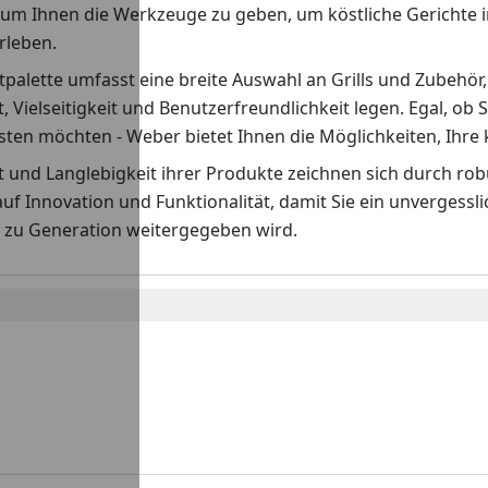
 um Ihnen die Werkzeuge zu geben, um köstliche Gerichte i
erleben.
palette umfasst eine breite Auswahl an Grills und Zubehör,
t, Vielseitigkeit und Benutzerfreundlichkeit legen. Egal, ob S
ten möchten - Weber bietet Ihnen die Möglichkeiten, Ihre k
ät und Langlebigkeit ihrer Produkte zeichnen sich durch r
auf Innovation und Funktionalität, damit Sie ein unvergess
 zu Generation weitergegeben wird.