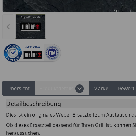
Vorheriges Bild anzeigen
Rechnungskauf
Montageservice
authorized.by
Übersicht
Produktdetails
Marke
Bewert
Detailbeschreibung
Dies ist ein originales Weber Ersatzteil zum Austausch d
Ob dieses Ersatzteil passend für Ihren Grill ist, können
heraussuchen.