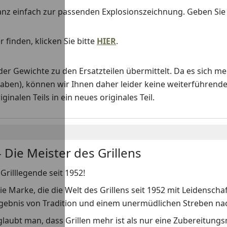
anz einfach zur passenden Explosionszeichnung. Geben Si
 finden, klicken Sie bitte
HIER
.
Gewichte zu den Ersatzteilen übermittelt. Da es sich me
haben), können wir Ihnen daher leider keine weiterführend
nalen Teils in ein neues originales Teil.
 Die Meister des Grillens
Grilllegende seit 1952!
ie Marke, die die Welt des Grillens seit 1952 mit Leidenscha
rgebnis von Tradition und einem unermüdlichen Streben nach
laubt man, dass Grillen mehr ist als nur eine Zubereitungs