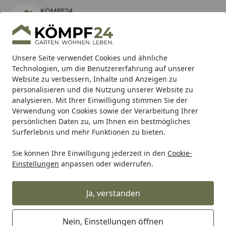
KÖMPF24
Öffnen
Banner schließen
KÖMPF24
kostenlos - Im App Store
Alle Produkte
Mein Konto
Wunschl
Eink
Unsere Seite verwendet Cookies und ähnliche
Technologien, um die Benutzererfahrung auf unserer
Hotline
4,81
/ 5
Suchen
Website zu verbessern, Inhalte und Anzeigen zu
personalisieren und die Nutzung unserer Website zu
analysieren. Mit Ihrer Einwilligung stimmen Sie der
Karibu Pools inkl. gratis Sandfilteranlage & Pool-
Verwendung von Cookies sowie der Verarbeitung Ihrer
Starterset (Gesamtwert bis 468,99€)
persönlichen Daten zu, um Ihnen ein bestmögliches
Surferlebnis und mehr Funktionen zu bieten.
Sie können Ihre Einwilligung jederzeit in den
Cookie-
Grill
Weber Ersatzteil NUT M8 X 1 HEX BRASS BB (2402618)
Einstellungen
anpassen oder widerrufen.
Startseite
Weber Ersatzteil NUT M8 X 1 HEX
BRASS BB (2402618)
Ja, verstanden
Nein, Einstellungen öffnen