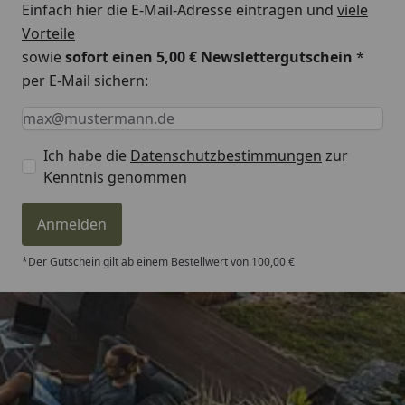
Einfach hier die E-Mail-Adresse eintragen und
viele
Vorteile
sowie
sofort einen 5,00 € Newslettergutschein
*
per E-Mail sichern:
Keine Eingabe erforderlich
Eingabe erforderlich
E-Mail *
Ich habe die
Datenschutzbestimmungen
zur
Kenntnis genommen
Anmelden
*Der Gutschein gilt ab einem Bestellwert von 100,00 €
Trusted Shops
4,81
/ 5