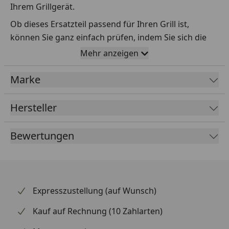
Ihrem Grillgerät.
Ob dieses Ersatzteil passend für Ihren Grill ist,
können Sie ganz einfach prüfen, indem Sie sich die
Explosionszeichnung Ihres Grills anschauen und dort
Mehr anzeigen
das betreffende Teil heraussuchen.
Marke
Über die Seriennummer Ihres Grillgeräts kommen Sie
ganz einfach zur passenden Explosionszeichnung.
Geben Sie dafür die Seriennummer
HIER
ein.
Hersteller
Bewertungen
Sollte Ihnen nicht bekannt sein, wo Sie die
Seriennummer finden, klicken Sie bitte
HIER
.
Leider bekommen wir von Weber keine
Abmessungen oder Gewichte zu den Ersatzteilen
Expresszustellung (auf Wunsch)
übermittelt. Da es sich meist um Kommissionsware
Kauf auf Rechnung (10 Zahlarten)
handelt (wir bestellen das Produkt bei Weber, sobald