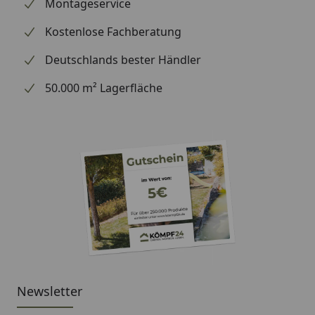
wir Ihre Bestellung erhalten haben), können wir
Montageservice
Ihnen daher leider keine weiterführenden
Kostenlose Fachberatung
Informationen zu dem Ersatzteil geben. Es dient
lediglich dem Austausch des defekten oder fehlenden
Deutschlands bester Händler
originalen Teils in ein neues originales Teil.
50.000 m² Lagerfläche
Newsletter