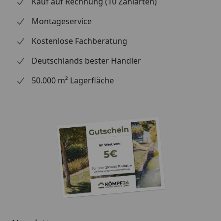
Kauf auf Rechnung (10 Zahlarten)
handelt (wir bestellen das Produkt bei Weber, sobald
wir Ihre Bestellung erhalten haben), können wir
Montageservice
Ihnen daher leider keine weiterführenden
Kostenlose Fachberatung
Informationen zu dem Ersatzteil geben. Es dient
lediglich dem Austausch des defekten oder fehlenden
Deutschlands bester Händler
originalen Teils in ein neues originales Teil.
50.000 m² Lagerfläche