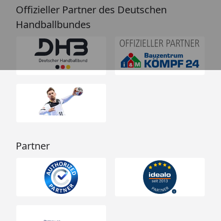
Offizieller Partner des Deutschen
Handballbundes
Partner