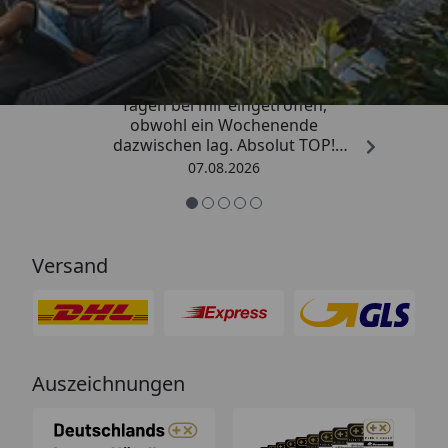
4,81
/ 5
„Die Bestellung ist innerhalb von 4
Tagen bei mir eingetroffen,
obwohl ein Wochenende
dazwischen lag. Absolut TOP!
Sicherlich nicht die letzte
07.08.2026
Bestellung. Vielen Dank und weiter
so.“
Versand
Auszeichnungen