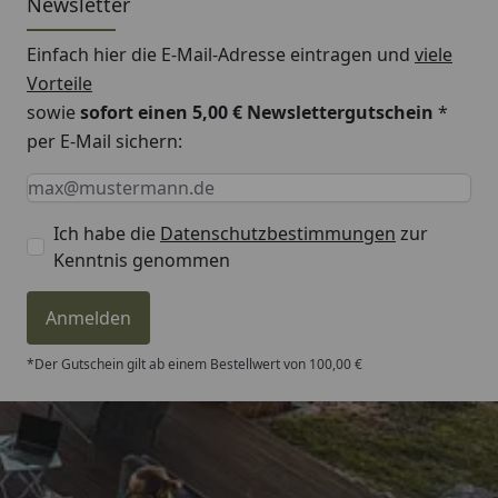
Newsletter
Einfach hier die E-Mail-Adresse eintragen und
viele
Vorteile
sowie
sofort einen 5,00 € Newslettergutschein
*
per E-Mail sichern:
Keine Eingabe erforderlich
Eingabe erforderlich
E-Mail *
Ich habe die
Datenschutzbestimmungen
zur
Kenntnis genommen
Anmelden
*Der Gutschein gilt ab einem Bestellwert von 100,00 €
Trusted Shops