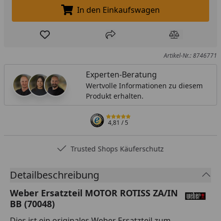
In den Einkaufswagen
In den Einkaufswagen legen
Produkt zur Wunschliste hinzufügen
Teilen
Produkt Ver
Artikel-Nr.: 8746771
Experten-Beratung
Wertvolle Informationen zu diesem
Produkt erhalten.
4,81
/ 5
Trusted Shops Käuferschutz
Detailbeschreibung
Weber Ersatzteil MOTOR ROTISS ZA/IN
BB (70048)
Dies ist ein originales Weber Ersatzteil zum