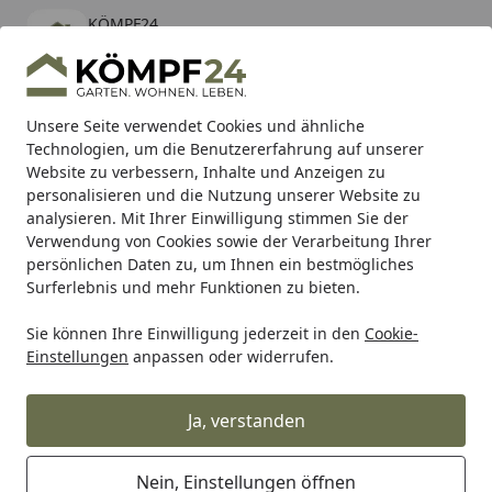
KÖMPF24
Öffnen
Banner schließen
KÖMPF24
kostenlos - Im App Store
Alle Produkte
Mein Konto
Wunschl
Eink
Unsere Seite verwendet Cookies und ähnliche
Technologien, um die Benutzererfahrung auf unserer
Hotline
4,81
/ 5
Suchen
Website zu verbessern, Inhalte und Anzeigen zu
personalisieren und die Nutzung unserer Website zu
analysieren. Mit Ihrer Einwilligung stimmen Sie der
Karibu Pools inkl. gratis Sandfilteranlage & Pool-
Verwendung von Cookies sowie der Verarbeitung Ihrer
Starterset (Gesamtwert bis 468,99€)
persönlichen Daten zu, um Ihnen ein bestmögliches
Surferlebnis und mehr Funktionen zu bieten.
Sie können Ihre Einwilligung jederzeit in den
Cookie-
Grill
Weber Ersatzteil MOTOR ROTISS ZA/IN BB (70048)
Einstellungen
anpassen oder widerrufen.
Startseite
Weber Ersatzteil MOTOR ROTISS
ZA/IN BB (70048)
Ja, verstanden
Nein, Einstellungen öffnen