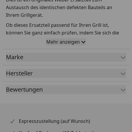
Austausch des identischen defekten Bauteils an
Ihrem Grillgerät.
Ob dieses Ersatzteil passend für Ihren Grill ist,
können Sie ganz einfach prüfen, indem Sie sich die
Explosionszeichnung Ihres Grills anschauen und dort
Mehr anzeigen
das betreffende Teil heraussuchen.
Marke
Über die Seriennummer Ihres Grillgeräts kommen Sie
ganz einfach zur passenden Explosionszeichnung.
Geben Sie dafür die Seriennummer
HIER
ein.
Hersteller
Bewertungen
Sollte Ihnen nicht bekannt sein, wo Sie die
Seriennummer finden, klicken Sie bitte
HIER
.
Leider bekommen wir von Weber keine
Abmessungen oder Gewichte zu den Ersatzteilen
Expresszustellung (auf Wunsch)
übermittelt. Da es sich meist um Kommissionsware