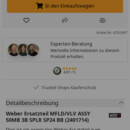
In den Einkaufswagen
In den Einkaufswagen legen
Produkt zur Wunschliste hinzufügen
Teilen
Produkt Ver
Artikel-Nr.: 8743497
Experten-Beratung
Wertvolle Informationen zu diesem
Produkt erhalten.
4,81
/ 5
Trusted Shops Käuferschutz
Detailbeschreibung
Weber Ersatzteil MFLD/VLV ASSY
50MB 3B SPLR SP24 BB (2401714)
Dies ist ein originales Weber Ersatzteil zum