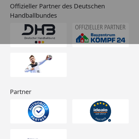
Offizieller Partner des Deutschen
Handballbundes
Partner