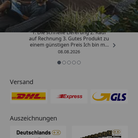
4,81
/ 5
„Besonders gut gefallen hat mir :
1. Die schnelle Lieferung 2. Kauf
auf Rechnung 3. Gutes Produkt zu
einem günstigen Preis Ich bin mit
der Kaufabwicklung sehr
08.08.2026
zufrieden. Vielen Dank!“
Versand
Auszeichnungen