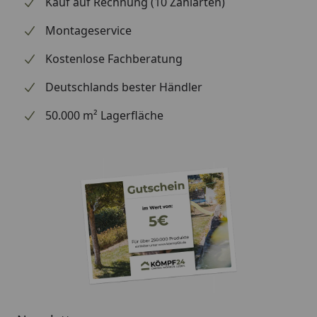
Kauf auf Rechnung (10 Zahlarten)
handelt (wir bestellen das Produkt bei Weber, sobald
wir Ihre Bestellung erhalten haben), können wir
Montageservice
Ihnen daher leider keine weiterführenden
Kostenlose Fachberatung
Informationen zu dem Ersatzteil geben. Es dient
lediglich dem Austausch des defekten oder fehlenden
Deutschlands bester Händler
originalen Teils in ein neues originales Teil.
50.000 m² Lagerfläche