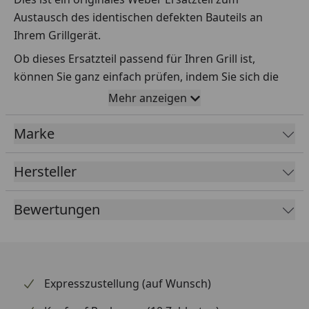
Austausch des identischen defekten Bauteils an
Ihrem Grillgerät.
Ob dieses Ersatzteil passend für Ihren Grill ist,
können Sie ganz einfach prüfen, indem Sie sich die
Explosionszeichnung Ihres Grills anschauen und dort
Mehr anzeigen
das betreffende Teil heraussuchen.
Marke
Über die Seriennummer Ihres Grillgeräts kommen Sie
ganz einfach zur passenden Explosionszeichnung.
Geben Sie dafür die Seriennummer
HIER
ein.
Hersteller
Bewertungen
Sollte Ihnen nicht bekannt sein, wo Sie die
Seriennummer finden, klicken Sie bitte
HIER
.
Leider bekommen wir von Weber keine
Abmessungen oder Gewichte zu den Ersatzteilen
Expresszustellung (auf Wunsch)
übermittelt. Da es sich meist um Kommissionsware