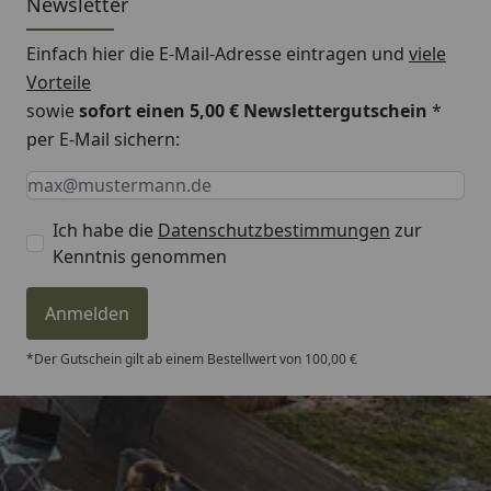
Newsletter
Einfach hier die E-Mail-Adresse eintragen und
viele
Vorteile
sowie
sofort einen 5,00 € Newslettergutschein
*
per E-Mail sichern:
Keine Eingabe erforderlich
Eingabe erforderlich
E-Mail *
Ich habe die
Datenschutzbestimmungen
zur
Kenntnis genommen
Anmelden
*Der Gutschein gilt ab einem Bestellwert von 100,00 €
Trusted Shops