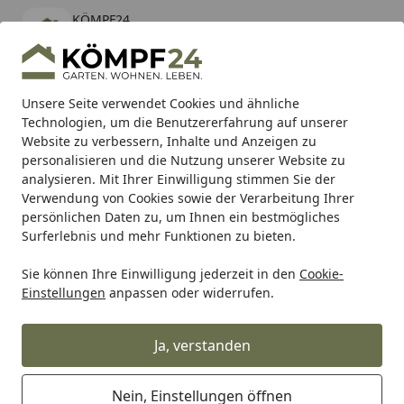
KÖMPF24
Öffnen
Banner schließen
KÖMPF24
kostenlos - Im App Store
Alle Produkte
Mein Konto
Wunschl
Eink
Unsere Seite verwendet Cookies und ähnliche
Technologien, um die Benutzererfahrung auf unserer
Hotline
4,81
/ 5
Suchen
Website zu verbessern, Inhalte und Anzeigen zu
personalisieren und die Nutzung unserer Website zu
analysieren. Mit Ihrer Einwilligung stimmen Sie der
Karibu Pools inkl. gratis Sandfilteranlage & Pool-
Verwendung von Cookies sowie der Verarbeitung Ihrer
Starterset (Gesamtwert bis 468,99€)
persönlichen Daten zu, um Ihnen ein bestmögliches
Surferlebnis und mehr Funktionen zu bieten.
Sie können Ihre Einwilligung jederzeit in den
Cookie-
Grill
Weber Ersatzteil MFLD/VLV ASSY 50MB 3B SPLR SP24 
Einstellungen
anpassen oder widerrufen.
Startseite
Weber Ersatzteil MFLD/VLV ASSY
50MB 3B SPLR SP24 BB (2401714)
Ja, verstanden
Nein, Einstellungen öffnen