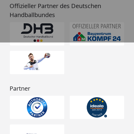
Offizieller Partner des Deutschen
Handballbundes
Partner