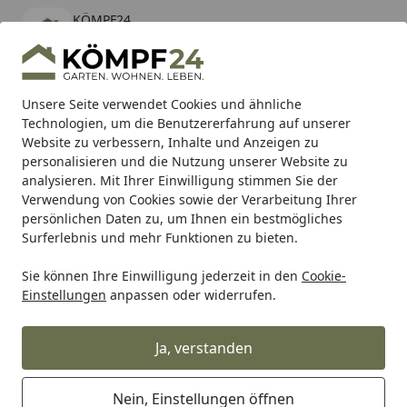
KÖMPF24
Öffnen
Banner schließen
KÖMPF24
kostenlos - Im App Store
Alle Produkte
Mein Konto
Wunschl
Eink
Unsere Seite verwendet Cookies und ähnliche
Technologien, um die Benutzererfahrung auf unserer
Hotline
4,81
/ 5
Suchen
Website zu verbessern, Inhalte und Anzeigen zu
personalisieren und die Nutzung unserer Website zu
analysieren. Mit Ihrer Einwilligung stimmen Sie der
Karibu Pools inkl. gratis Sandfilteranlage & Pool-
Verwendung von Cookies sowie der Verarbeitung Ihrer
Starterset (Gesamtwert bis 468,99€)
persönlichen Daten zu, um Ihnen ein bestmögliches
Surferlebnis und mehr Funktionen zu bieten.
Sie können Ihre Einwilligung jederzeit in den
Cookie-
Grill
Weber Ersatzteil MFLD 50MB SLVR B '00'01'02 (80082)
Einstellungen
anpassen oder widerrufen.
Startseite
Weber Ersatzteil MFLD 50MB SLVR B
'00'01'02 (80082)
Ja, verstanden
Nein, Einstellungen öffnen