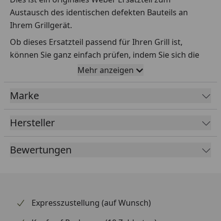
Austausch des identischen defekten Bauteils an
Ihrem Grillgerät.
Ob dieses Ersatzteil passend für Ihren Grill ist,
können Sie ganz einfach prüfen, indem Sie sich die
Explosionszeichnung Ihres Grills anschauen und dort
Mehr anzeigen
das betreffende Teil heraussuchen.
Marke
Über die Seriennummer Ihres Grillgeräts kommen Sie
ganz einfach zur passenden Explosionszeichnung.
Geben Sie dafür die Seriennummer
HIER
ein.
Hersteller
Bewertungen
Sollte Ihnen nicht bekannt sein, wo Sie die
Seriennummer finden, klicken Sie bitte
HIER
.
Leider bekommen wir von Weber keine
Abmessungen oder Gewichte zu den Ersatzteilen
Expresszustellung (auf Wunsch)
übermittelt. Da es sich meist um Kommissionsware