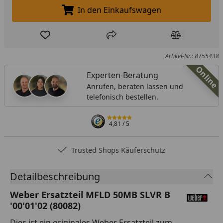
In den Einkaufswagen
In den Einkaufswagen legen
Produkt zur Wunschliste hinzufügen
Teilen
Produkt Ver
Artikel-Nr.: 8755438
Online
Experten-Beratung
Anrufen, beraten lassen und
telefonisch bestellen.
4,81
/ 5
Trusted Shops Käuferschutz
Detailbeschreibung
Weber Ersatzteil MFLD 50MB SLVR B
'00'01'02 (80082)
Dies ist ein originales Weber Ersatzteil zum