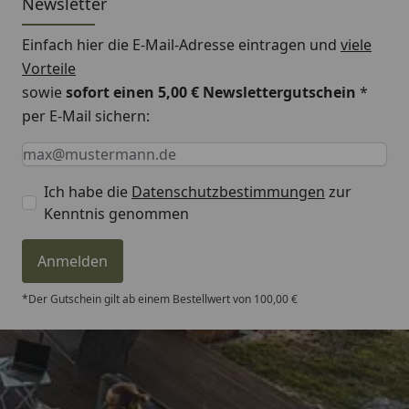
Newsletter
Einfach hier die E-Mail-Adresse eintragen und
viele
Vorteile
sowie
sofort einen 5,00 € Newslettergutschein
*
per E-Mail sichern:
Keine Eingabe erforderlich
Eingabe erforderlich
E-Mail *
Ich habe die
Datenschutzbestimmungen
zur
Kenntnis genommen
Anmelden
*Der Gutschein gilt ab einem Bestellwert von 100,00 €
Trusted Shops