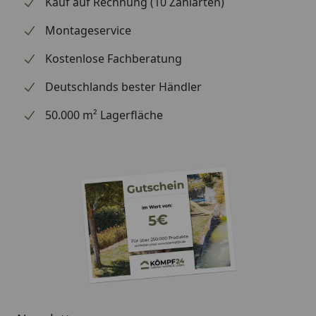
Kauf auf Rechnung (10 Zahlarten)
handelt (wir bestellen das Produkt bei Weber, sobald
wir Ihre Bestellung erhalten haben), können wir
Montageservice
Ihnen daher leider keine weiterführenden
Kostenlose Fachberatung
Informationen zu dem Ersatzteil geben. Es dient
lediglich dem Austausch des defekten oder fehlenden
Deutschlands bester Händler
originalen Teils in ein neues originales Teil.
50.000 m² Lagerfläche