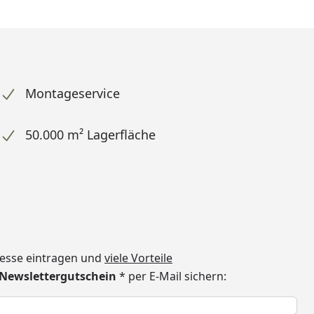
Montageservice
50.000 m² Lagerfläche
dresse eintragen und
viele Vorteile
€ Newslettergutschein
* per E-Mail sichern:
h