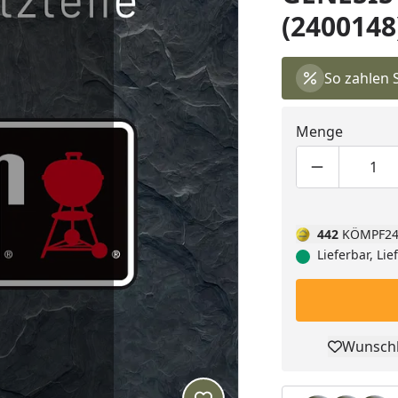
(2400148
So zahlen 
Menge
Produktmen
Pro
442
KÖMPF24
Lieferbar, Li
Wunschl
Pro