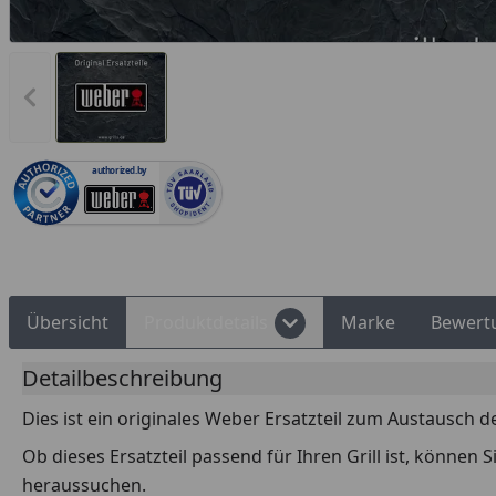
Vorheriges Bild anzeigen
Rechnungskauf
Montageservice
authorized.by
Übersicht
Produktdetails
Marke
Bewert
Detailbeschreibung
Dies ist ein originales Weber Ersatzteil zum Austausch d
Ob dieses Ersatzteil passend für Ihren Grill ist, können
heraussuchen.