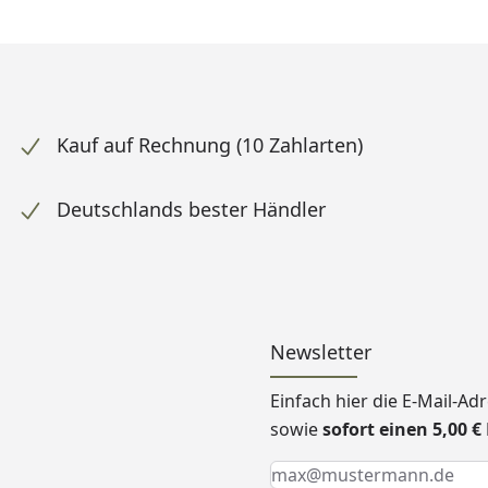
Kauf auf Rechnung (10 Zahlarten)
Deutschlands bester Händler
Newsletter
Einfach hier die E-Mail-A
sowie
sofort einen 5,00 
Keine Eingabe erforderlic
Eingabe erforderlich
E-Mail *