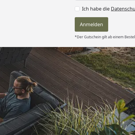
Ich habe die
Datensch
Anmelden
*Der Gutschein gilt ab einem Bestel
Versand
und sehr gute
“
6
Akzeptierte Zahlungsa