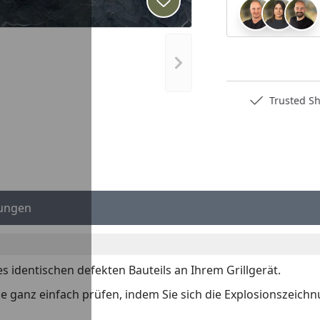
Produkt zur Wunschliste hi
Nächstes Bild anzeigen
Deutschlands bester Händler
Trusted S
ungen
es identischen defekten Bauteils an Ihrem Grillgerät.
 Sie ganz einfach prüfen, indem Sie sich die Explosionszeich