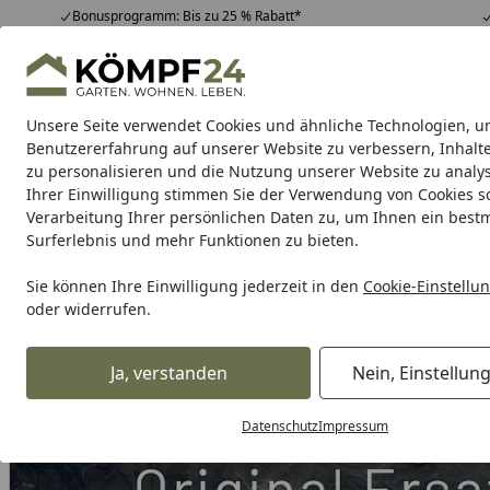
Bonusprogramm: Bis zu 25 % Rabatt*
Hotline
07051 / 9 22 22
4,81
/ 5
Mo-Fr. 8-16 Uhr
25.982 Bewertungen
Unsere Seite verwendet Cookies und ähnliche Technologien, u
Alle Produkte
Highlights
Tipps & Tricks
Alle Produkte
Benutzererfahrung auf unserer Website zu verbessern, Inhalt
zu personalisieren und die Nutzung unserer Website zu analys
Ihrer Einwilligung stimmen Sie der Verwendung von Cookies s
Grill
Gasgrill
Holzkohlegrill
Elektrogrill
Pelletgr
Verarbeitung Ihrer persönlichen Daten zu, um Ihnen ein best
Surferlebnis und mehr Funktionen zu bieten.
Karibu Pools inkl. gra
Sie können Ihre Einwilligung jederzeit in den
Cookie-Einstellu
oder widerrufen.
Dein Traumpool im Sorglos-Paket: F
Ja, verstanden
Nein, Einstellun
Grill
Weber Ersatzteil LID ASSY GENESIS 315 BLK 315 BB (
Startseite
Datenschutz
Impressum