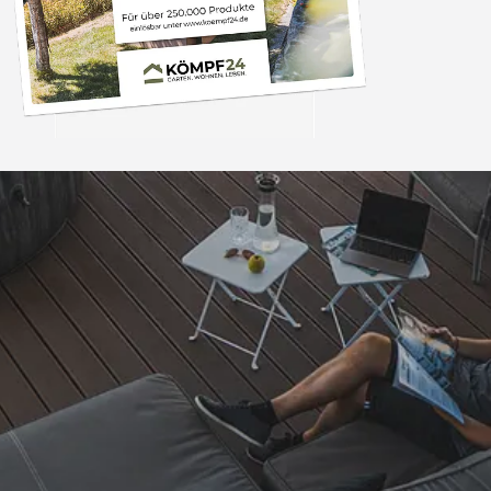
Trusted Shops
„Schnelle Lieferung 
Qualität 
4,81
/ 5
08.08.202
25.982 Bewertungen
Auszeichnungen