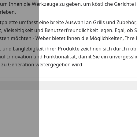
 um Ihnen die Werkzeuge zu geben, um köstliche Gerichte i
erleben.
palette umfasst eine breite Auswahl an Grills und Zubehör,
t, Vielseitigkeit und Benutzerfreundlichkeit legen. Egal, ob S
ten möchten - Weber bietet Ihnen die Möglichkeiten, Ihre k
ät und Langlebigkeit ihrer Produkte zeichnen sich durch r
auf Innovation und Funktionalität, damit Sie ein unvergess
 zu Generation weitergegeben wird.