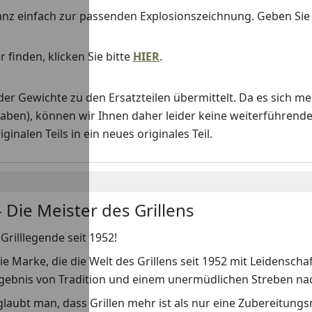
anz einfach zur passenden Explosionszeichnung. Geben Si
 finden, klicken Sie bitte
HIER
.
Gewichte zu den Ersatzteilen übermittelt. Da es sich me
haben), können wir Ihnen daher leider keine weiterführend
nalen Teils in ein neues originales Teil.
 Die Meister des Grillens
Grilllegende seit 1952!
ie Marke, die die Welt des Grillens seit 1952 mit Leidenscha
rgebnis von Tradition und einem unermüdlichen Streben nach
laubt man, dass Grillen mehr ist als nur eine Zubereitungs