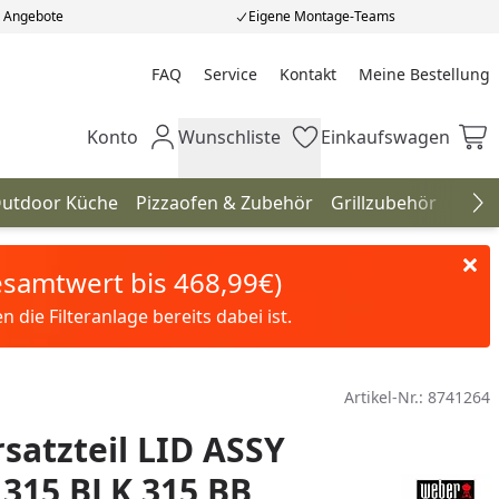
e Angebote
Eigene Montage-Teams
FAQ
Service
Kontakt
Meine Bestellung
Meine Bestellung
Konto
Wunschliste
Einkaufswagen
Mein Konto
Wunschliste
Einkaufswagen
utdoor Küche
Pizzaofen & Zubehör
Grillzubehör
Gril
Na
Gesamtwert bis 468,99€)
die Filteranlage bereits dabei ist.
Artikel-Nr.:
8741264
satzteil LID ASSY
315 BLK 315 BB