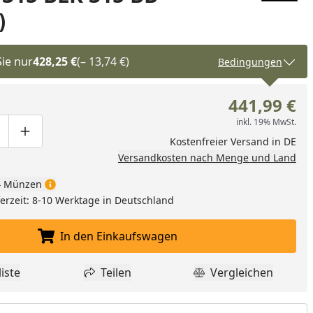
)
Sie nur
428,25 €
(– 13,74 €)
Bedingungen
441,99 €
inkl. 19% MwSt.
ge um eins verringern
duktmenge manuell eingeben
Produktmenge um eins erhöhen
Kostenfreier Versand in DE
Versandkosten nach Menge und Land
 Münzen
eferzeit: 8-10 Werktage in Deutschland
In den Einkaufswagen
In den Einkaufswagen legen
iste
Teilen
Vergleichen
dukt zur Wunschliste hinzufügen
Teilen
Produkt Vergle