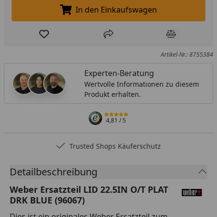
In den Einkaufswagen
In den Einkaufswagen legen
Produkt zur Wunschliste hinzufügen
Teilen
Produkt Ver
Artikel-Nr.: 8755384
Experten-Beratung
Wertvolle Informationen zu diesem
Produkt erhalten.
4,81
/ 5
Trusted Shops Käuferschutz
Detailbeschreibung
Weber Ersatzteil LID 22.5IN O/T PLAT
DRK BLUE (96067)
Dies ist ein originales Weber Ersatzteil zum