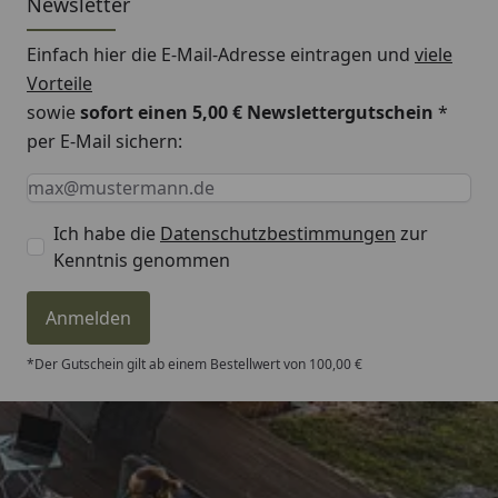
Newsletter
Einfach hier die E-Mail-Adresse eintragen und
viele
Vorteile
sowie
sofort einen 5,00 € Newslettergutschein
*
per E-Mail sichern:
Keine Eingabe erforderlich
Eingabe erforderlich
E-Mail *
Ich habe die
Datenschutzbestimmungen
zur
Kenntnis genommen
Anmelden
*Der Gutschein gilt ab einem Bestellwert von 100,00 €
Trusted Shops