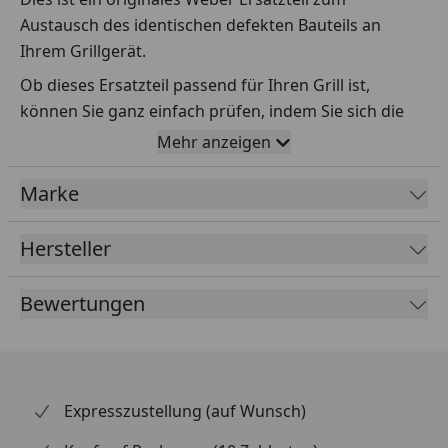
Austausch des identischen defekten Bauteils an
Ihrem Grillgerät.
Ob dieses Ersatzteil passend für Ihren Grill ist,
können Sie ganz einfach prüfen, indem Sie sich die
Explosionszeichnung Ihres Grills anschauen und dort
Mehr anzeigen
das betreffende Teil heraussuchen.
Marke
Über die Seriennummer Ihres Grillgeräts kommen Sie
ganz einfach zur passenden Explosionszeichnung.
Geben Sie dafür die Seriennummer
HIER
ein.
Hersteller
Bewertungen
Sollte Ihnen nicht bekannt sein, wo Sie die
Seriennummer finden, klicken Sie bitte
HIER
.
Leider bekommen wir von Weber keine
Abmessungen oder Gewichte zu den Ersatzteilen
Expresszustellung (auf Wunsch)
übermittelt. Da es sich meist um Kommissionsware