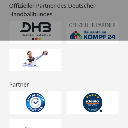
Offizieller Partner des Deutschen
Handballbundes
Partner