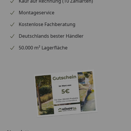
Kauf auf Rechnung (10 Zahlarten)
handelt (wir bestellen das Produkt bei Weber, sobald
wir Ihre Bestellung erhalten haben), können wir
Montageservice
Ihnen daher leider keine weiterführenden
Kostenlose Fachberatung
Informationen zu dem Ersatzteil geben. Es dient
lediglich dem Austausch des defekten oder fehlenden
Deutschlands bester Händler
originalen Teils in ein neues originales Teil.
50.000 m² Lagerfläche