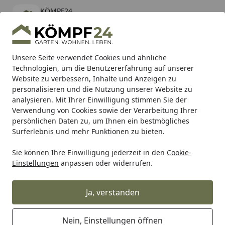
KÖMPF24
Öffnen
Banner schließen
KÖMPF24
kostenlos - Im App Store
Alle Produkte
Mein Konto
Wunschl
Eink
Unsere Seite verwendet Cookies und ähnliche
Technologien, um die Benutzererfahrung auf unserer
Hotline
4,81
/ 5
Suchen
Website zu verbessern, Inhalte und Anzeigen zu
personalisieren und die Nutzung unserer Website zu
analysieren. Mit Ihrer Einwilligung stimmen Sie der
Karibu Pools inkl. gratis Sandfilteranlage & Pool-
Verwendung von Cookies sowie der Verarbeitung Ihrer
Starterset (Gesamtwert bis 468,99€)
persönlichen Daten zu, um Ihnen ein bestmögliches
Surferlebnis und mehr Funktionen zu bieten.
Sie können Ihre Einwilligung jederzeit in den
Cookie-
Grill
Weber Ersatzteil LID 22.5IN O/T PLAT DRK BLUE (9606
Einstellungen
anpassen oder widerrufen.
Startseite
Weber Ersatzteil LID 22.5IN O/T
PLAT DRK BLUE (96067)
Ja, verstanden
Nein, Einstellungen öffnen