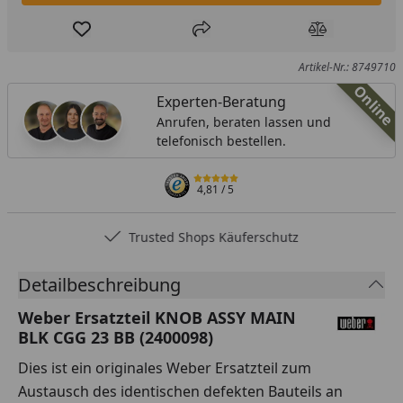
Produkt zur Wunschliste hinzufügen
Teilen
Produkt Ver
Artikel-Nr.: 8749710
Online
Experten-Beratung
Anrufen, beraten lassen und
telefonisch bestellen.
4,81
/ 5
Trusted Shops Käuferschutz
Detailbeschreibung
Weber Ersatzteil KNOB ASSY MAIN
BLK CGG 23 BB (2400098)
Dies ist ein originales Weber Ersatzteil zum
Austausch des identischen defekten Bauteils an