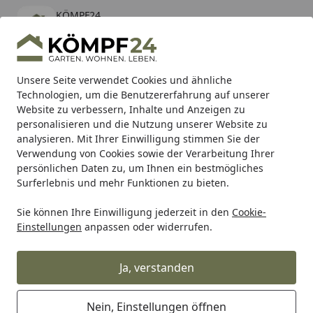
KÖMPF24
Öffnen
Banner schließen
KÖMPF24
kostenlos - Im App Store
Alle Produkte
Mein Konto
Wunschl
Eink
Unsere Seite verwendet Cookies und ähnliche
Technologien, um die Benutzererfahrung auf unserer
Hotline
4,81
/ 5
Suchen
Website zu verbessern, Inhalte und Anzeigen zu
personalisieren und die Nutzung unserer Website zu
analysieren. Mit Ihrer Einwilligung stimmen Sie der
Karibu Pools inkl. gratis Sandfilteranlage & Pool-
Verwendung von Cookies sowie der Verarbeitung Ihrer
Starterset (Gesamtwert bis 468,99€)
persönlichen Daten zu, um Ihnen ein bestmögliches
Surferlebnis und mehr Funktionen zu bieten.
Sie können Ihre Einwilligung jederzeit in den
Cookie-
Grill
Weber Ersatzteil KNOB ASSY MAIN BLK CGG 23 BB (2
Einstellungen
anpassen oder widerrufen.
Startseite
Weber Ersatzteil KNOB ASSY MAIN
BLK CGG 23 BB (2400098)
Ja, verstanden
Nein, Einstellungen öffnen