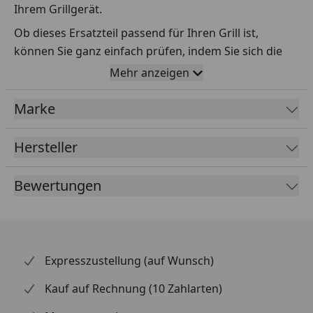
Ihrem Grillgerät.
Ob dieses Ersatzteil passend für Ihren Grill ist,
können Sie ganz einfach prüfen, indem Sie sich die
Explosionszeichnung Ihres Grills anschauen und dort
Mehr anzeigen
das betreffende Teil heraussuchen.
Marke
Über die Seriennummer Ihres Grillgeräts kommen Sie
ganz einfach zur passenden Explosionszeichnung.
Geben Sie dafür die Seriennummer
HIER
ein.
Hersteller
Bewertungen
Sollte Ihnen nicht bekannt sein, wo Sie die
Seriennummer finden, klicken Sie bitte
HIER
.
Leider bekommen wir von Weber keine
Abmessungen oder Gewichte zu den Ersatzteilen
Expresszustellung (auf Wunsch)
übermittelt. Da es sich meist um Kommissionsware
Kauf auf Rechnung (10 Zahlarten)
handelt (wir bestellen das Produkt bei Weber, sobald