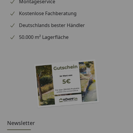
wir Ihre Bestellung erhalten haben), können wir
Montageservice
Ihnen daher leider keine weiterführenden
Kostenlose Fachberatung
Informationen zu dem Ersatzteil geben. Es dient
lediglich dem Austausch des defekten oder fehlenden
Deutschlands bester Händler
originalen Teils in ein neues originales Teil.
50.000 m² Lagerfläche
Newsletter