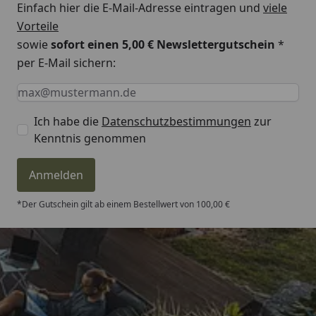
Einfach hier die E-Mail-Adresse eintragen und
viele
Vorteile
sowie
sofort einen 5,00 € Newslettergutschein
*
per E-Mail sichern:
Keine Eingabe erforderlich
Eingabe erforderlich
E-Mail *
Ich habe die
Datenschutzbestimmungen
zur
Kenntnis genommen
Anmelden
*Der Gutschein gilt ab einem Bestellwert von 100,00 €
Trusted Shops
4,81
/ 5