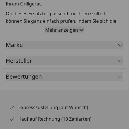
Ihrem Grillgerät.
Ob dieses Ersatzteil passend für Ihren Grill ist,
können Sie ganz einfach prüfen, indem Sie sich die
Explosionszeichnung Ihres Grills anschauen und dort
Mehr anzeigen
das betreffende Teil heraussuchen.
Marke
Über die Seriennummer Ihres Grillgeräts kommen Sie
ganz einfach zur passenden Explosionszeichnung.
Geben Sie dafür die Seriennummer
HIER
ein.
Hersteller
Bewertungen
Sollte Ihnen nicht bekannt sein, wo Sie die
Seriennummer finden, klicken Sie bitte
HIER
.
Leider bekommen wir von Weber keine
Abmessungen oder Gewichte zu den Ersatzteilen
Expresszustellung (auf Wunsch)
übermittelt. Da es sich meist um Kommissionsware
Kauf auf Rechnung (10 Zahlarten)
handelt (wir bestellen das Produkt bei Weber, sobald