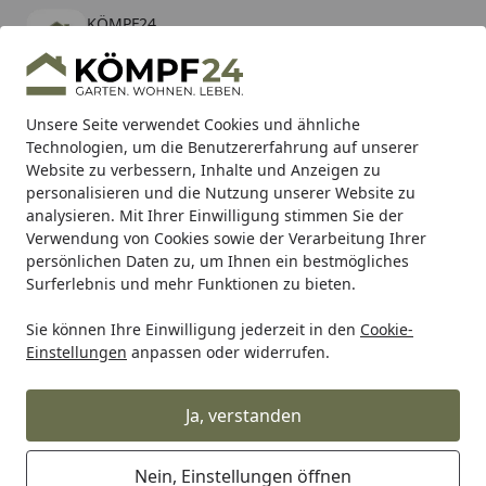
KÖMPF24
Öffnen
Banner schließen
KÖMPF24
kostenlos - Im App Store
Alle Produkte
Mein Konto
Wunschl
Eink
Unsere Seite verwendet Cookies und ähnliche
Technologien, um die Benutzererfahrung auf unserer
Hotline
4,81
/ 5
Suchen
Website zu verbessern, Inhalte und Anzeigen zu
personalisieren und die Nutzung unserer Website zu
analysieren. Mit Ihrer Einwilligung stimmen Sie der
Karibu Pools inkl. gratis Sandfilteranlage & Pool-
Verwendung von Cookies sowie der Verarbeitung Ihrer
Starterset (Gesamtwert bis 468,99€)
persönlichen Daten zu, um Ihnen ein bestmögliches
Surferlebnis und mehr Funktionen zu bieten.
Sie können Ihre Einwilligung jederzeit in den
Cookie-
Grill
Weber Ersatzteil KIT HDWE PG 24 BB (2402047)
Einstellungen
anpassen oder widerrufen.
Startseite
Weber Ersatzteil KIT HDWE PG 24 BB
(2402047)
Ja, verstanden
Nein, Einstellungen öffnen