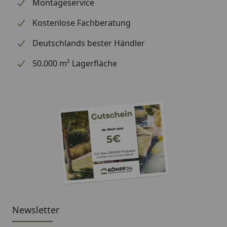
wir Ihre Bestellung erhalten haben), können wir
Montageservice
Ihnen daher leider keine weiterführenden
Kostenlose Fachberatung
Informationen zu dem Ersatzteil geben. Es dient
lediglich dem Austausch des defekten oder fehlenden
Deutschlands bester Händler
originalen Teils in ein neues originales Teil.
50.000 m² Lagerfläche
Newsletter