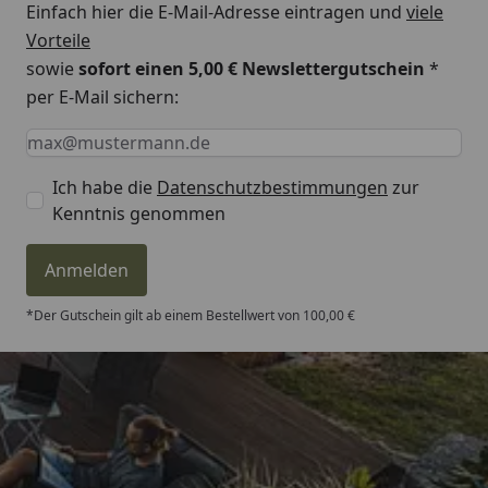
Einfach hier die E-Mail-Adresse eintragen und
viele
Vorteile
sowie
sofort einen 5,00 € Newslettergutschein
*
per E-Mail sichern:
Keine Eingabe erforderlich
Eingabe erforderlich
E-Mail *
Ich habe die
Datenschutzbestimmungen
zur
Kenntnis genommen
Anmelden
*Der Gutschein gilt ab einem Bestellwert von 100,00 €
Trusted Shops
4,81
/ 5