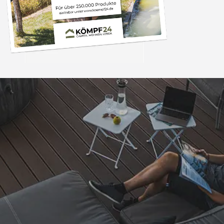
Trusted Shops
„- Retouren Bearbe
umgehend erl
4,81
/ 5
04.08.202
25.956 Bewertungen
Auszeichnungen