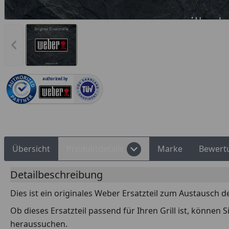
Rechnungskauf
Montageservice
Vorheriges Bild anzeigen
authorized.by
Übersicht
Produktdetails
Marke
Bewert
Detailbeschreibung
Dies ist ein originales Weber Ersatzteil zum Austausch d
Ob dieses Ersatzteil passend für Ihren Grill ist, können
heraussuchen.