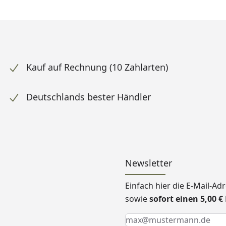
Kauf auf Rechnung (10 Zahlarten)
Deutschlands bester Händler
Newsletter
Einfach hier die E-Mail-A
sowie
sofort einen 5,00 
Keine Eingabe erforderlic
Eingabe erforderlich
E-Mail *