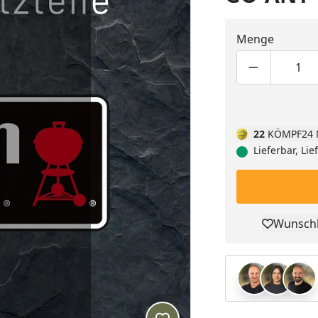
Menge
Produktmen
Pro
22
KÖMPF24 
Lieferbar, Li
Wunschl
Pro