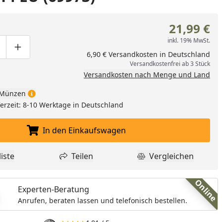
21,99 €
inkl. 19% MwSt.
ge um eins verringern
duktmenge manuell eingeben
Produktmenge um eins erhöhen
6,90 € Versandkosten in Deutschland
Versandkostenfrei ab 3 Stück
Versandkosten nach Menge und Land
Münzen
eferzeit: 8-10 Werktage in Deutschland
In den Einkaufswagen
In den Einkaufswagen legen
iste
Teilen
Vergleichen
dukt zur Wunschliste hinzufügen
Teilen
Produkt Vergle
Online
Experten-Beratung
Anrufen, beraten lassen und telefonisch bestellen.