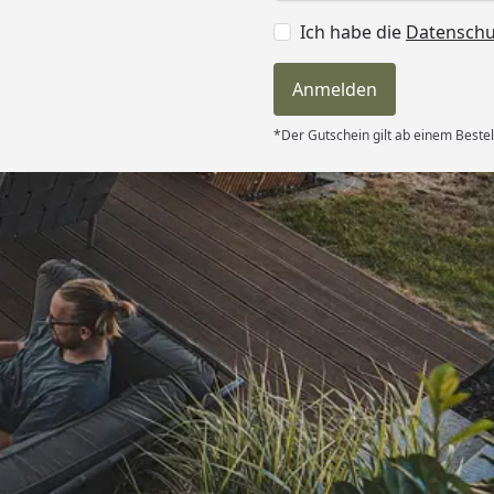
Ich habe die
Datensch
Anmelden
*Der Gutschein gilt ab einem Bestel
Versand
itung wurde
edigt“
6
Akzeptierte Zahlungsa