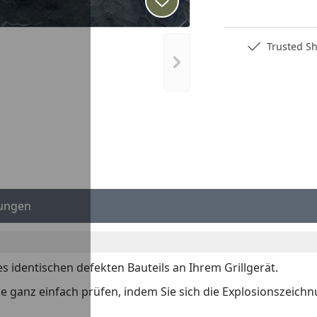
Produkt zur Wunschliste hi
Deutschlands bester Händler
Trusted S
Nächstes Bild anzeigen
ungen
es identischen defekten Bauteils an Ihrem Grillgerät.
 Sie ganz einfach prüfen, indem Sie sich die Explosionszeich