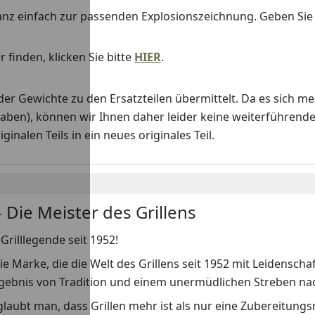
anz einfach zur passenden Explosionszeichnung. Geben Si
 finden, klicken Sie bitte
HIER
.
Gewichte zu den Ersatzteilen übermittelt. Da es sich me
haben), können wir Ihnen daher leider keine weiterführend
nalen Teils in ein neues originales Teil.
 Die Meister des Grillens
Grilllegende seit 1952!
ie Marke, die die Welt des Grillens seit 1952 mit Leidenscha
rgebnis von Tradition und einem unermüdlichen Streben nach
laubt man, dass Grillen mehr ist als nur eine Zubereitungs