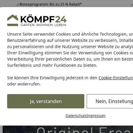
Bonusprogramm: Bis zu 25 % Rabatt*
Hotline
07051 / 9 22 22
4,81
/ 5
Mo-Fr. 8-16 Uhr
25.956 Bewertungen
Unsere Seite verwendet Cookies und ähnliche Technologien, u
Alle Produkte
Highlights
Tipps & Tricks
Alle Produkte
Benutzererfahrung auf unserer Website zu verbessern, Inhalt
zu personalisieren und die Nutzung unserer Website zu analys
Ihrer Einwilligung stimmen Sie der Verwendung von Cookies s
Grill
Gasgrill
Holzkohlegrill
Elektrogrill
Pelletgr
Verarbeitung Ihrer persönlichen Daten zu, um Ihnen ein best
Surferlebnis und mehr Funktionen zu bieten.
Karibu Pools inkl. gra
Sie können Ihre Einwilligung jederzeit in den
Cookie-Einstellu
oder widerrufen.
Dein Traumpool im Sorglos-Paket: F
Ja, verstanden
Nein, Einstellun
Grill
Weber Ersatzteil IGNITER GAS GO-ANY 14 EU (69973)
Startseite
Datenschutz
Impressum