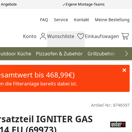
e Angebote
Eigene Montage-Teams
FAQ
Service
Kontakt
Meine Bestellung
Meine Bestellung
Konto
Wunschliste
Einkaufswagen
Mein Konto
Wunschliste
Einkaufswagen
utdoor Küche
Pizzaofen & Zubehör
Grillzubehör
Gril
Na
Gesamtwert bis 468,99€)
die Filteranlage bereits dabei ist.
Artikel-Nr.:
8746597
satzteil IGNITER GAS
4 EU (69973)