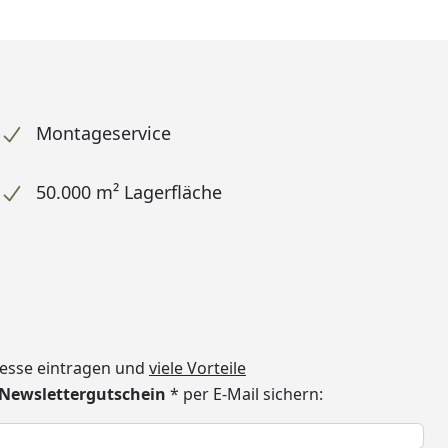
Montageservice
50.000 m² Lagerfläche
dresse eintragen und
viele Vorteile
€ Newslettergutschein
* per E-Mail sichern:
h