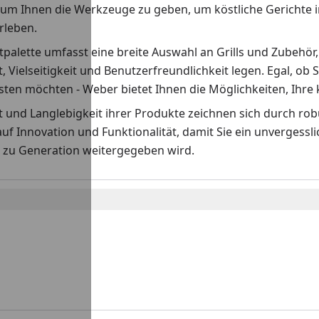
 um Ihnen die Werkzeuge zu geben, um köstliche Gerichte i
erleben.
palette umfasst eine breite Auswahl an Grills und Zubehör,
t, Vielseitigkeit und Benutzerfreundlichkeit legen. Egal, ob S
ten möchten - Weber bietet Ihnen die Möglichkeiten, Ihre k
ät und Langlebigkeit ihrer Produkte zeichnen sich durch r
auf Innovation und Funktionalität, damit Sie ein unvergess
 zu Generation weitergegeben wird.