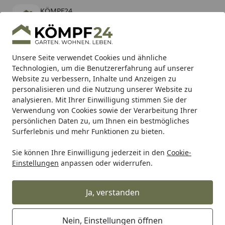
KÖMPF24
Öffnen
Banner schließen
KÖMPF24
kostenlos - Im App Store
Alle Produkte
Mein Konto
Wunschl
Eink
Unsere Seite verwendet Cookies und ähnliche
Technologien, um die Benutzererfahrung auf unserer
Hotline
4,81
/ 5
Suchen
Website zu verbessern, Inhalte und Anzeigen zu
personalisieren und die Nutzung unserer Website zu
analysieren. Mit Ihrer Einwilligung stimmen Sie der
Karibu Pools inkl. gratis Sandfilteranlage & Pool-
Verwendung von Cookies sowie der Verarbeitung Ihrer
Starterset (Gesamtwert bis 468,99€)
persönlichen Daten zu, um Ihnen ein bestmögliches
Surferlebnis und mehr Funktionen zu bieten.
Sie können Ihre Einwilligung jederzeit in den
Cookie-
Grill
Weber Ersatzteil HNDL SPACER UNLIGHTED ZN BLK GE
Einstellungen
anpassen oder widerrufen.
Startseite
Weber Ersatzteil HNDL SPACER
UNLIGHTED ZN BLK GEN 25 BB
Ja, verstanden
(2401604)
Nein, Einstellungen öffnen