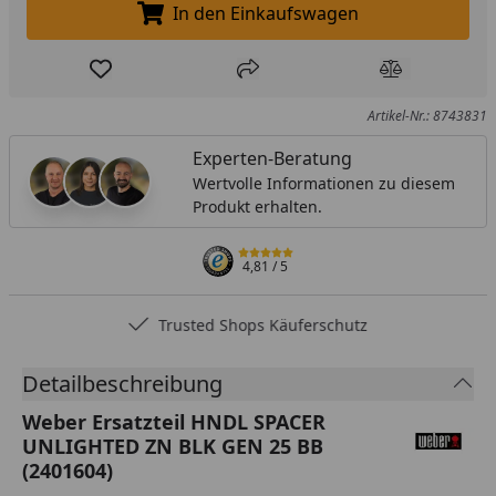
In den Einkaufswagen
In den Einkaufswagen legen
Produkt zur Wunschliste hinzufügen
Teilen
Produkt Ver
Artikel-Nr.: 8743831
Experten-Beratung
Wertvolle Informationen zu diesem
Produkt erhalten.
4,81
/ 5
Trusted Shops Käuferschutz
Detailbeschreibung
Weber Ersatzteil HNDL SPACER
UNLIGHTED ZN BLK GEN 25 BB
(2401604)