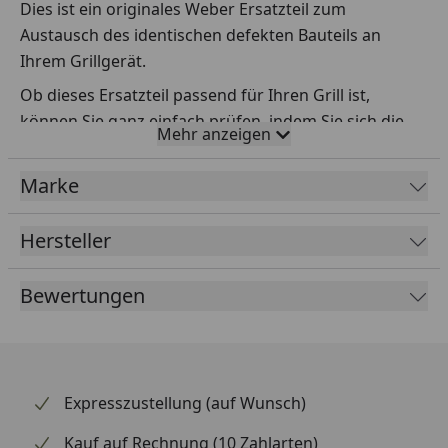
Dies ist ein originales Weber Ersatzteil zum
Austausch des identischen defekten Bauteils an
Ihrem Grillgerät.
Ob dieses Ersatzteil passend für Ihren Grill ist,
können Sie ganz einfach prüfen, indem Sie sich die
Mehr anzeigen
Explosionszeichnung Ihres Grills anschauen und dort
das betreffende Teil heraussuchen.
Marke
Über die Seriennummer Ihres Grillgeräts kommen Sie
ganz einfach zur passenden Explosionszeichnung.
Hersteller
Geben Sie dafür die Seriennummer
HIER
ein.
Bewertungen
Sollte Ihnen nicht bekannt sein, wo Sie die
Seriennummer finden, klicken Sie bitte
HIER
.
Leider bekommen wir von Weber keine
Expresszustellung (auf Wunsch)
Abmessungen oder Gewichte zu den Ersatzteilen
Kauf auf Rechnung (10 Zahlarten)
übermittelt. Da es sich meist um Kommissionsware