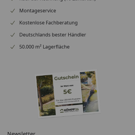
handelt (wir bestellen das Produkt bei Weber, sobald
Montageservice
wir Ihre Bestellung erhalten haben), können wir
Kostenlose Fachberatung
Ihnen daher leider keine weiterführenden
Informationen zu dem Ersatzteil geben. Es dient
Deutschlands bester Händler
lediglich dem Austausch des defekten oder fehlenden
originalen Teils in ein neues originales Teil.
50.000 m² Lagerfläche
Newsletter