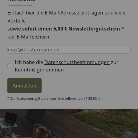
Einfach hier die E-Mail-Adresse eintragen und
viele
Vorteile
sowie
sofort einen 5,00 € Newslettergutschein
*
per E-Mail sichern:
Keine Eingabe erforderlich
Eingabe erforderlich
E-Mail *
Ich habe die
Datenschutzbestimmungen
zur
Kenntnis genommen
Anmelden
*Der Gutschein gilt ab einem Bestellwert von 100,00 €
Trusted Shops