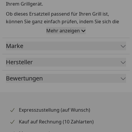
Ihrem Grillgerät.
Ob dieses Ersatzteil passend für Ihren Grill ist,
können Sie ganz einfach prüfen, indem Sie sich die
Explosionszeichnung Ihres Grills anschauen und dort
Mehr anzeigen
das betreffende Teil heraussuchen.
Marke
Über die Seriennummer Ihres Grillgeräts kommen Sie
ganz einfach zur passenden Explosionszeichnung.
Geben Sie dafür die Seriennummer
HIER
ein.
Hersteller
Bewertungen
Sollte Ihnen nicht bekannt sein, wo Sie die
Seriennummer finden, klicken Sie bitte
HIER
.
Leider bekommen wir von Weber keine
Abmessungen oder Gewichte zu den Ersatzteilen
Expresszustellung (auf Wunsch)
übermittelt. Da es sich meist um Kommissionsware
Kauf auf Rechnung (10 Zahlarten)
handelt (wir bestellen das Produkt bei Weber, sobald