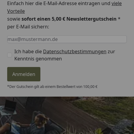
Einfach hier die E-Mail-Adresse eintragen und
viele
Vorteile
sowie
sofort einen 5,00 € Newslettergutschein
*
per E-Mail sichern:
Keine Eingabe erforderlich
Eingabe erforderlich
E-Mail *
Ich habe die
Datenschutzbestimmungen
zur
Kenntnis genommen
Anmelden
*Der Gutschein gilt ab einem Bestellwert von 100,00 €
Trusted Shops
4,81
/ 5