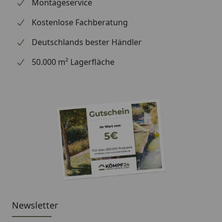
wir Ihre Bestellung erhalten haben), können wir
Montageservice
Ihnen daher leider keine weiterführenden
Kostenlose Fachberatung
Informationen zu dem Ersatzteil geben. Es dient
lediglich dem Austausch des defekten oder fehlenden
Deutschlands bester Händler
originalen Teils in ein neues originales Teil.
50.000 m² Lagerfläche
Newsletter