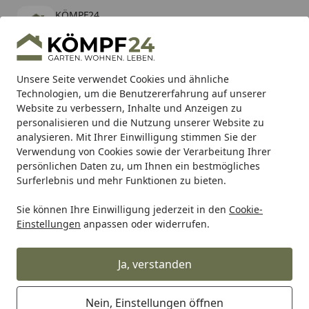
KÖMPF24
Öffnen
Banner schließen
KÖMPF24
kostenlos - Im App Store
Alle Produkte
Mein Konto
Wunschl
Eink
Unsere Seite verwendet Cookies und ähnliche
Technologien, um die Benutzererfahrung auf unserer
Hotline
4,81
/ 5
Suchen
Website zu verbessern, Inhalte und Anzeigen zu
personalisieren und die Nutzung unserer Website zu
analysieren. Mit Ihrer Einwilligung stimmen Sie der
Karibu Pools inkl. gratis Sandfilteranlage & Pool-
Verwendung von Cookies sowie der Verarbeitung Ihrer
Starterset (Gesamtwert bis 468,99€)
persönlichen Daten zu, um Ihnen ein bestmögliches
Surferlebnis und mehr Funktionen zu bieten.
Sie können Ihre Einwilligung jederzeit in den
Cookie-
Grill
Weber Ersatzteil HDWE SMALL PARTS JUMBO JOE 2013
Einstellungen
anpassen oder widerrufen.
Startseite
Weber Ersatzteil HDWE SMALL
PARTS JUMBO JOE 2013 (83192)
Ja, verstanden
Nein, Einstellungen öffnen