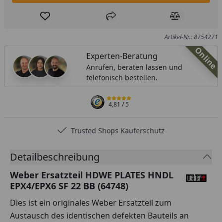
Produkt zur Wunschliste hinzufügen
Teilen
Produkt Ver
Artikel-Nr.: 8754271
Online
Experten-Beratung
Anrufen, beraten lassen und
telefonisch bestellen.
4,81
/ 5
Trusted Shops Käuferschutz
Detailbeschreibung
Weber Ersatzteil HDWE PLATES HNDL
EPX4/EPX6 SF 22 BB (64748)
Dies ist ein originales Weber Ersatzteil zum
Austausch des identischen defekten Bauteils an