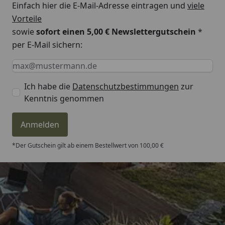
Einfach hier die E-Mail-Adresse eintragen und
viele
Vorteile
sowie
sofort einen 5,00 € Newslettergutschein
*
per E-Mail sichern:
Keine Eingabe erforderlich
Eingabe erforderlich
E-Mail *
Ich habe die
Datenschutzbestimmungen
zur
Kenntnis genommen
Anmelden
*Der Gutschein gilt ab einem Bestellwert von 100,00 €
Trusted Shops
4,81
/ 5