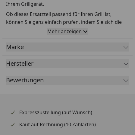
Ihrem Grillgerät.
Ob dieses Ersatzteil passend für Ihren Grill ist,
können Sie ganz einfach prüfen, indem Sie sich die
Explosionszeichnung Ihres Grills anschauen und dort
Mehr anzeigen
das betreffende Teil heraussuchen.
Marke
Über die Seriennummer Ihres Grillgeräts kommen Sie
ganz einfach zur passenden Explosionszeichnung.
Geben Sie dafür die Seriennummer
HIER
ein.
Hersteller
Bewertungen
Sollte Ihnen nicht bekannt sein, wo Sie die
Seriennummer finden, klicken Sie bitte
HIER
.
Leider bekommen wir von Weber keine
Abmessungen oder Gewichte zu den Ersatzteilen
Expresszustellung (auf Wunsch)
übermittelt. Da es sich meist um Kommissionsware
Kauf auf Rechnung (10 Zahlarten)
handelt (wir bestellen das Produkt bei Weber, sobald