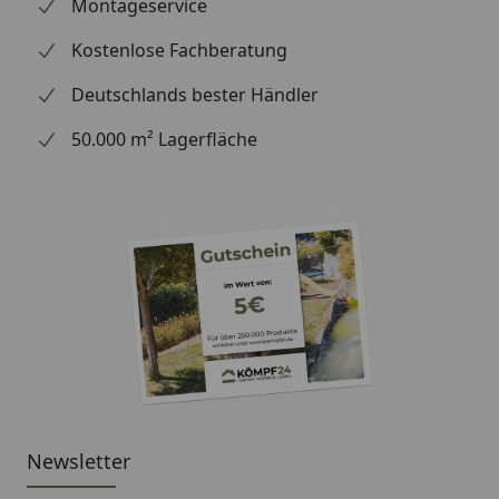
wir Ihre Bestellung erhalten haben), können wir
Montageservice
Ihnen daher leider keine weiterführenden
Kostenlose Fachberatung
Informationen zu dem Ersatzteil geben. Es dient
lediglich dem Austausch des defekten oder fehlenden
Deutschlands bester Händler
originalen Teils in ein neues originales Teil.
50.000 m² Lagerfläche
Newsletter