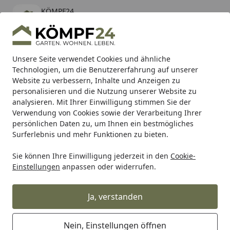
KÖMPF24
Öffnen
Banner schließen
KÖMPF24
kostenlos - Im App Store
Alle Produkte
Mein Konto
Wunschl
Eink
Unsere Seite verwendet Cookies und ähnliche
Technologien, um die Benutzererfahrung auf unserer
Hotline
4,81
/ 5
Suchen
Website zu verbessern, Inhalte und Anzeigen zu
personalisieren und die Nutzung unserer Website zu
analysieren. Mit Ihrer Einwilligung stimmen Sie der
Karibu Pools inkl. gratis Sandfilteranlage & Pool-
Verwendung von Cookies sowie der Verarbeitung Ihrer
Starterset (Gesamtwert bis 468,99€)
persönlichen Daten zu, um Ihnen ein bestmögliches
Surferlebnis und mehr Funktionen zu bieten.
Sie können Ihre Einwilligung jederzeit in den
Cookie-
Grill
Weber Ersatzteil HDWE PLATES HNDL EPX4/EPX6 SF 22
Einstellungen
anpassen oder widerrufen.
Startseite
Weber Ersatzteil HDWE PLATES
HNDL EPX4/EPX6 SF 22 BB (64748)
Ja, verstanden
Nein, Einstellungen öffnen