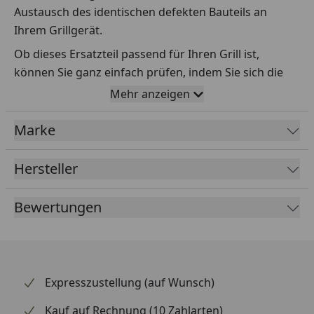
Austausch des identischen defekten Bauteils an
Ihrem Grillgerät.
Ob dieses Ersatzteil passend für Ihren Grill ist,
können Sie ganz einfach prüfen, indem Sie sich die
Explosionszeichnung Ihres Grills anschauen und dort
Mehr anzeigen
das betreffende Teil heraussuchen.
Marke
Über die Seriennummer Ihres Grillgeräts kommen Sie
ganz einfach zur passenden Explosionszeichnung.
Geben Sie dafür die Seriennummer
HIER
ein.
Hersteller
Bewertungen
Sollte Ihnen nicht bekannt sein, wo Sie die
Seriennummer finden, klicken Sie bitte
HIER
.
Leider bekommen wir von Weber keine
Abmessungen oder Gewichte zu den Ersatzteilen
Expresszustellung (auf Wunsch)
übermittelt. Da es sich meist um Kommissionsware
Kauf auf Rechnung (10 Zahlarten)