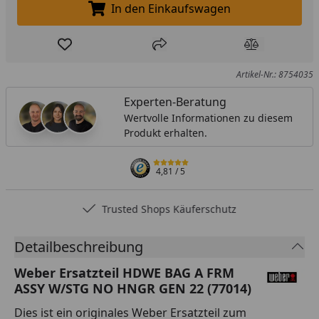
In den Einkaufswagen
In den Einkaufswagen legen
Produkt zur Wunschliste hinzufügen
Teilen
Produkt Ver
Artikel-Nr.: 8754035
Experten-Beratung
Wertvolle Informationen zu diesem
Produkt erhalten.
4,81
/ 5
Trusted Shops Käuferschutz
Detailbeschreibung
Weber Ersatzteil HDWE BAG A FRM
ASSY W/STG NO HNGR GEN 22 (77014)
Dies ist ein originales Weber Ersatzteil zum