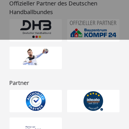
Offizieller Partner des Deutschen
Handballbundes
Partner