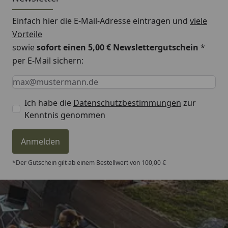
Einfach hier die E-Mail-Adresse eintragen und
viele
Vorteile
sowie
sofort einen 5,00 € Newslettergutschein
*
per E-Mail sichern:
Keine Eingabe erforderlich
Eingabe erforderlich
E-Mail *
Ich habe die
Datenschutzbestimmungen
zur
Kenntnis genommen
Anmelden
*Der Gutschein gilt ab einem Bestellwert von 100,00 €
Trusted Shops