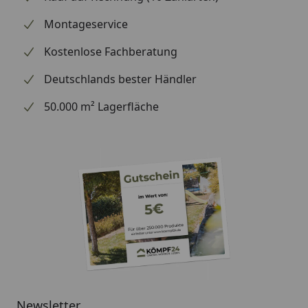
handelt (wir bestellen das Produkt bei Weber, sobald
wir Ihre Bestellung erhalten haben), können wir
Montageservice
Ihnen daher leider keine weiterführenden
Kostenlose Fachberatung
Informationen zu dem Ersatzteil geben. Es dient
lediglich dem Austausch des defekten oder fehlenden
Deutschlands bester Händler
originalen Teils in ein neues originales Teil.
50.000 m² Lagerfläche
Newsletter