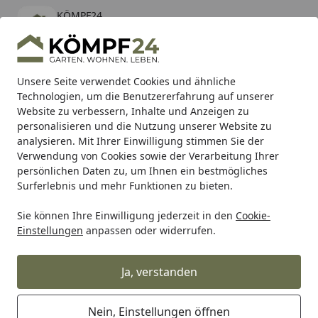
KÖMPF24
Öffnen
Banner schließen
KÖMPF24
kostenlos - Im App Store
Alle Produkte
Mein Konto
Wunschl
Eink
Unsere Seite verwendet Cookies und ähnliche
Technologien, um die Benutzererfahrung auf unserer
Hotline
4,81
/ 5
Suchen
Website zu verbessern, Inhalte und Anzeigen zu
personalisieren und die Nutzung unserer Website zu
analysieren. Mit Ihrer Einwilligung stimmen Sie der
Karibu Pools inkl. gratis Sandfilteranlage & Pool-
Verwendung von Cookies sowie der Verarbeitung Ihrer
Starterset (Gesamtwert bis 468,99€)
persönlichen Daten zu, um Ihnen ein bestmögliches
Surferlebnis und mehr Funktionen zu bieten.
Sie können Ihre Einwilligung jederzeit in den
Cookie-
Grill
Weber Ersatzteil HDWE BAG A FRM ASSY W/STG NO H
Einstellungen
anpassen oder widerrufen.
Startseite
Weber Ersatzteil HDWE BAG A FRM
ASSY W/STG NO HNGR GEN 22
Ja, verstanden
(77014)
Nein, Einstellungen öffnen