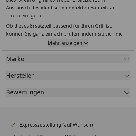
Austausch des identischen defekten Bauteils an
Ihrem Grillgerät.
Ob dieses Ersatzteil passend für Ihren Grill ist,
können Sie ganz einfach prüfen, indem Sie sich die
Explosionszeichnung Ihres Grills anschauen und dort
Mehr anzeigen
das betreffende Teil heraussuchen.
Marke
Über die Seriennummer Ihres Grillgeräts kommen Sie
ganz einfach zur passenden Explosionszeichnung.
Geben Sie dafür die Seriennummer
HIER
ein.
Hersteller
Bewertungen
Sollte Ihnen nicht bekannt sein, wo Sie die
Seriennummer finden, klicken Sie bitte
HIER
.
Leider bekommen wir von Weber keine
Abmessungen oder Gewichte zu den Ersatzteilen
Expresszustellung (auf Wunsch)
übermittelt. Da es sich meist um Kommissionsware