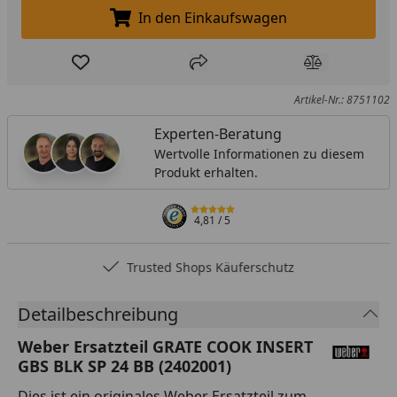
In den Einkaufswagen
In den Einkaufswagen legen
Produkt zur Wunschliste hinzufügen
Teilen
Produkt Ver
Artikel-Nr.: 8751102
Experten-Beratung
Wertvolle Informationen zu diesem
Produkt erhalten.
4,81
/ 5
Trusted Shops Käuferschutz
Detailbeschreibung
Weber Ersatzteil GRATE COOK INSERT
GBS BLK SP 24 BB (2402001)
Dies ist ein originales Weber Ersatzteil zum