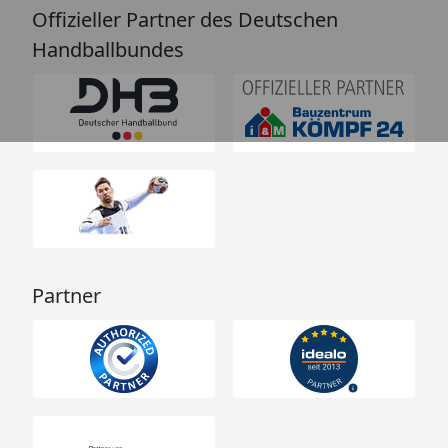
Offizieller Partner des Deutschen
Handballbundes
Partner