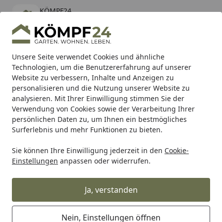
KÖMPF24
Öffnen
Banner schließen
KÖMPF24
kostenlos - Im App Store
Alle Produkte
Mein Konto
Wunschl
Eink
Unsere Seite verwendet Cookies und ähnliche
Technologien, um die Benutzererfahrung auf unserer
Hotline
4,81
/ 5
Suchen
Website zu verbessern, Inhalte und Anzeigen zu
personalisieren und die Nutzung unserer Website zu
analysieren. Mit Ihrer Einwilligung stimmen Sie der
Karibu Pools inkl. gratis Sandfilteranlage & Pool-
Verwendung von Cookies sowie der Verarbeitung Ihrer
Starterset (Gesamtwert bis 468,99€)
persönlichen Daten zu, um Ihnen ein bestmögliches
Surferlebnis und mehr Funktionen zu bieten.
Sie können Ihre Einwilligung jederzeit in den
Cookie-
Grill
Weber Ersatzteil GRATE COOK INSERT GBS BLK SP 24 
Einstellungen
anpassen oder widerrufen.
Startseite
Weber Ersatzteil GRATE COOK
INSERT GBS BLK SP 24 BB (2402001)
Ja, verstanden
Nein, Einstellungen öffnen