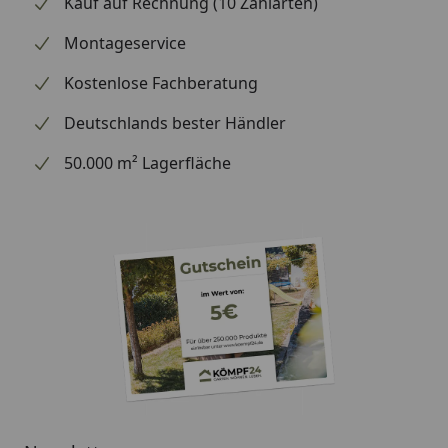
Kauf auf Rechnung (10 Zahlarten)
handelt (wir bestellen das Produkt bei Weber, sobald
wir Ihre Bestellung erhalten haben), können wir
Montageservice
Ihnen daher leider keine weiterführenden
Kostenlose Fachberatung
Informationen zu dem Ersatzteil geben. Es dient
lediglich dem Austausch des defekten oder fehlenden
Deutschlands bester Händler
originalen Teils in ein neues originales Teil.
50.000 m² Lagerfläche