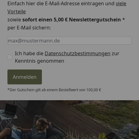
Einfach hier die E-Mail-Adresse eintragen und
viele
Vorteile
sowie
sofort einen 5,00 € Newslettergutschein
*
per E-Mail sichern:
Keine Eingabe erforderlich
Eingabe erforderlich
E-Mail *
Ich habe die
Datenschutzbestimmungen
zur
Kenntnis genommen
Anmelden
*Der Gutschein gilt ab einem Bestellwert von 100,00 €
Trusted Shops
4,81
/ 5