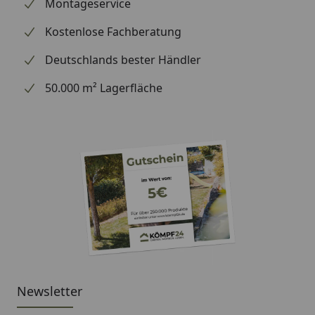
wir Ihre Bestellung erhalten haben), können wir
Montageservice
Ihnen daher leider keine weiterführenden
Kostenlose Fachberatung
Informationen zu dem Ersatzteil geben. Es dient
lediglich dem Austausch des defekten oder fehlenden
Deutschlands bester Händler
originalen Teils in ein neues originales Teil.
50.000 m² Lagerfläche
Newsletter