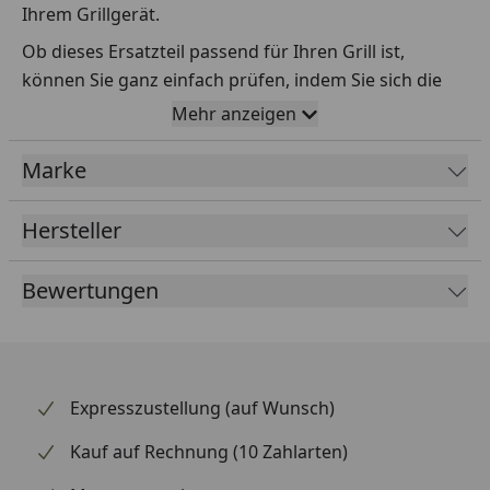
Ihrem Grillgerät.
Ob dieses Ersatzteil passend für Ihren Grill ist,
können Sie ganz einfach prüfen, indem Sie sich die
Explosionszeichnung Ihres Grills anschauen und dort
Mehr anzeigen
das betreffende Teil heraussuchen.
Marke
Über die Seriennummer Ihres Grillgeräts kommen Sie
ganz einfach zur passenden Explosionszeichnung.
Geben Sie dafür die Seriennummer
HIER
ein.
Hersteller
Bewertungen
Sollte Ihnen nicht bekannt sein, wo Sie die
Seriennummer finden, klicken Sie bitte
HIER
.
Leider bekommen wir von Weber keine
Abmessungen oder Gewichte zu den Ersatzteilen
Expresszustellung (auf Wunsch)
übermittelt. Da es sich meist um Kommissionsware
Kauf auf Rechnung (10 Zahlarten)
handelt (wir bestellen das Produkt bei Weber, sobald