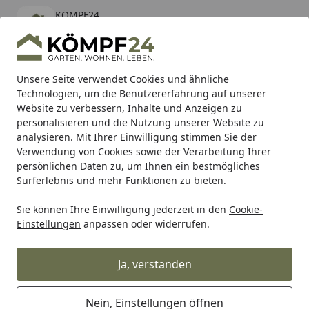
KÖMPF24
Öffnen
Banner schließen
KÖMPF24
kostenlos - Im App Store
Alle Produkte
Mein Konto
Wunschl
Eink
Unsere Seite verwendet Cookies und ähnliche
Technologien, um die Benutzererfahrung auf unserer
Hotline
4,81
/ 5
Suchen
Website zu verbessern, Inhalte und Anzeigen zu
personalisieren und die Nutzung unserer Website zu
analysieren. Mit Ihrer Einwilligung stimmen Sie der
Karibu Pools inkl. gratis Sandfilteranlage & Pool-
Verwendung von Cookies sowie der Verarbeitung Ihrer
Starterset (Gesamtwert bis 468,99€)
persönlichen Daten zu, um Ihnen ein bestmögliches
Surferlebnis und mehr Funktionen zu bieten.
Sie können Ihre Einwilligung jederzeit in den
Cookie-
Grill
Weber Ersatzteil GLOW PLUG/BRKT ASSY SF 22 BB (64
Einstellungen
anpassen oder widerrufen.
Startseite
Weber Ersatzteil GLOW PLUG/BRKT
ASSY SF 22 BB (64719)
Ja, verstanden
Nein, Einstellungen öffnen