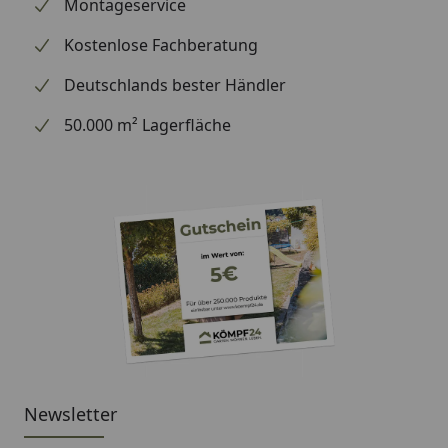
wir Ihre Bestellung erhalten haben), können wir
Montageservice
Ihnen daher leider keine weiterführenden
Kostenlose Fachberatung
Informationen zu dem Ersatzteil geben. Es dient
lediglich dem Austausch des defekten oder fehlenden
Deutschlands bester Händler
originalen Teils in ein neues originales Teil.
50.000 m² Lagerfläche
Newsletter