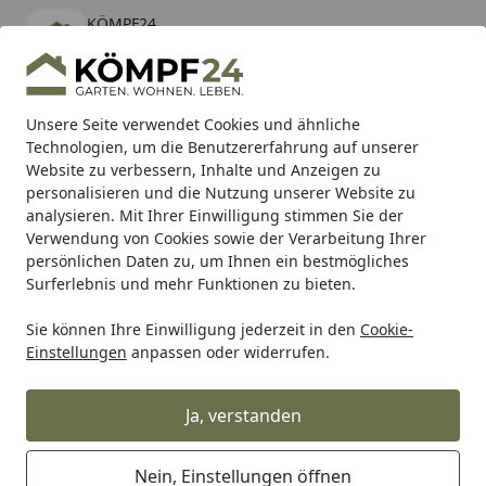
KÖMPF24
Öffnen
Banner schließen
KÖMPF24
kostenlos - Im App Store
Alle Produkte
Mein Konto
Wunschl
Eink
Unsere Seite verwendet Cookies und ähnliche
Technologien, um die Benutzererfahrung auf unserer
Hotline
4,81
/ 5
Suchen
Website zu verbessern, Inhalte und Anzeigen zu
personalisieren und die Nutzung unserer Website zu
analysieren. Mit Ihrer Einwilligung stimmen Sie der
Karibu Pools inkl. gratis Sandfilteranlage & Pool-
Verwendung von Cookies sowie der Verarbeitung Ihrer
Starterset (Gesamtwert bis 468,99€)
persönlichen Daten zu, um Ihnen ein bestmögliches
Surferlebnis und mehr Funktionen zu bieten.
Sie können Ihre Einwilligung jederzeit in den
Cookie-
Grill
Weber Ersatzteil DOOR ASSY RIGHT GRAY SUE 25 BB (
Einstellungen
anpassen oder widerrufen.
Startseite
Weber Ersatzteil DOOR ASSY RIGHT
GRAY SUE 25 BB (2402224)
Ja, verstanden
Nein, Einstellungen öffnen