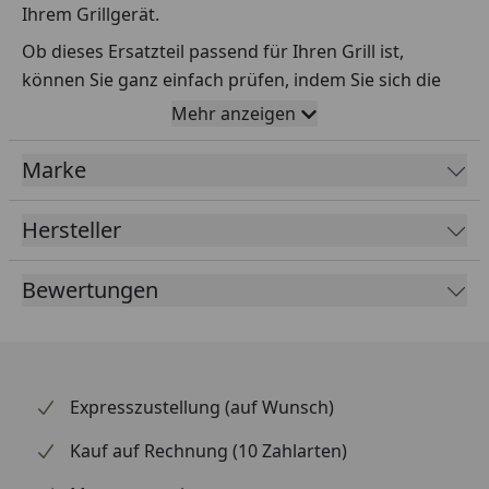
Ihrem Grillgerät.
Ob dieses Ersatzteil passend für Ihren Grill ist,
können Sie ganz einfach prüfen, indem Sie sich die
Explosionszeichnung Ihres Grills anschauen und dort
Mehr anzeigen
das betreffende Teil heraussuchen.
Marke
Über die Seriennummer Ihres Grillgeräts kommen Sie
ganz einfach zur passenden Explosionszeichnung.
Geben Sie dafür die Seriennummer
HIER
ein.
Hersteller
Bewertungen
Sollte Ihnen nicht bekannt sein, wo Sie die
Seriennummer finden, klicken Sie bitte
HIER
.
Leider bekommen wir von Weber keine
Abmessungen oder Gewichte zu den Ersatzteilen
Expresszustellung (auf Wunsch)
übermittelt. Da es sich meist um Kommissionsware
Kauf auf Rechnung (10 Zahlarten)
handelt (wir bestellen das Produkt bei Weber, sobald