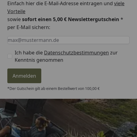
Einfach hier die E-Mail-Adresse eintragen und
viele
Vorteile
sowie
sofort einen 5,00 € Newslettergutschein
*
per E-Mail sichern:
Keine Eingabe erforderlich
Eingabe erforderlich
E-Mail *
Ich habe die
Datenschutzbestimmungen
zur
Kenntnis genommen
Anmelden
*Der Gutschein gilt ab einem Bestellwert von 100,00 €
Trusted Shops
4,81
/ 5