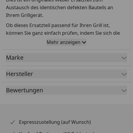
Austausch des identischen defekten Bauteils an
Ihrem Grillgerät.
Ob dieses Ersatzteil passend für Ihren Grill ist,
können Sie ganz einfach prüfen, indem Sie sich die
Explosionszeichnung Ihres Grills anschauen und dort
Mehr anzeigen
das betreffende Teil heraussuchen.
Marke
Über die Seriennummer Ihres Grillgeräts kommen Sie
ganz einfach zur passenden Explosionszeichnung.
Geben Sie dafür die Seriennummer
HIER
ein.
Hersteller
Bewertungen
Sollte Ihnen nicht bekannt sein, wo Sie die
Seriennummer finden, klicken Sie bitte
HIER
.
Leider bekommen wir von Weber keine
Abmessungen oder Gewichte zu den Ersatzteilen
Expresszustellung (auf Wunsch)
übermittelt. Da es sich meist um Kommissionsware