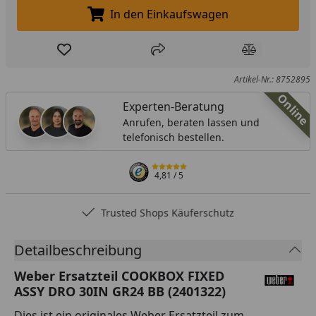
In den Einkaufswagen
In den Einkaufswagen legen
Produkt zur Wunschliste hinzufügen
Teilen
Produkt Ver
Artikel-Nr.: 8752895
Online
Experten-Beratung
Anrufen, beraten lassen und
telefonisch bestellen.
4,81
/ 5
Trusted Shops Käuferschutz
Detailbeschreibung
Weber Ersatzteil COOKBOX FIXED
ASSY DRO 30IN GR24 BB (2401322)
Dies ist ein originales Weber Ersatzteil zum