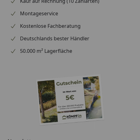
Kauf auf Rechnung (10 Zahlarten)
handelt (wir bestellen das Produkt bei Weber, sobald
wir Ihre Bestellung erhalten haben), können wir
Montageservice
Ihnen daher leider keine weiterführenden
Kostenlose Fachberatung
Informationen zu dem Ersatzteil geben. Es dient
lediglich dem Austausch des defekten oder fehlenden
Deutschlands bester Händler
originalen Teils in ein neues originales Teil.
50.000 m² Lagerfläche