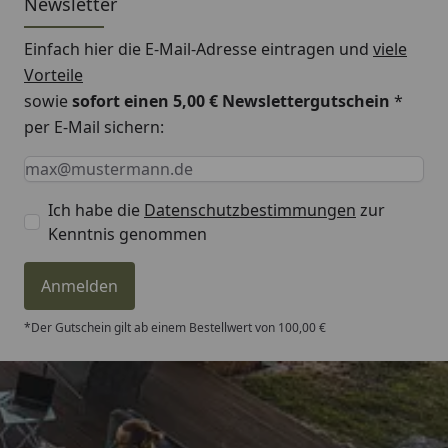
Newsletter
Einfach hier die E-Mail-Adresse eintragen und
viele
Vorteile
sowie
sofort einen 5,00 € Newslettergutschein
*
per E-Mail sichern:
Keine Eingabe erforderlich
Eingabe erforderlich
E-Mail *
Ich habe die
Datenschutzbestimmungen
zur
Kenntnis genommen
Anmelden
*Der Gutschein gilt ab einem Bestellwert von 100,00 €
Trusted Shops