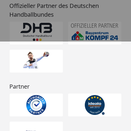
Offizieller Partner des Deutschen
Handballbundes
Partner