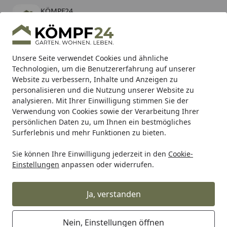
KÖMPF24
Öffnen
Banner schließen
KÖMPF24
kostenlos - Im App Store
Alle Produkte
Mein Konto
Wunschl
Eink
Unsere Seite verwendet Cookies und ähnliche
Technologien, um die Benutzererfahrung auf unserer
Hotline
4,81
/ 5
Suchen
Website zu verbessern, Inhalte und Anzeigen zu
personalisieren und die Nutzung unserer Website zu
analysieren. Mit Ihrer Einwilligung stimmen Sie der
Karibu Pools inkl. gratis Sandfilteranlage & Pool-
Verwendung von Cookies sowie der Verarbeitung Ihrer
Starterset (Gesamtwert bis 468,99€)
persönlichen Daten zu, um Ihnen ein bestmögliches
Surferlebnis und mehr Funktionen zu bieten.
Sie können Ihre Einwilligung jederzeit in den
Cookie-
Grill
Weber Ersatzteil COOKBOX FIXED ASSY DRO 30IN GR2
Einstellungen
anpassen oder widerrufen.
Startseite
Weber Ersatzteil COOKBOX FIXED
ASSY DRO 30IN GR24 BB (2401322)
Ja, verstanden
Nein, Einstellungen öffnen