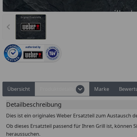
Vorheriges Bild anzeigen
Rechnungskauf
Montageservice
authorized.by
Übersicht
Produktdetails
Marke
Bewert
Detailbeschreibung
Dies ist ein originales Weber Ersatzteil zum Austausch d
Ob dieses Ersatzteil passend für Ihren Grill ist, können
heraussuchen.