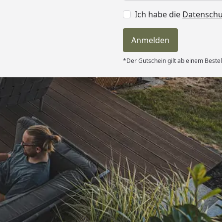
Ich habe die
Datensch
Anmelden
*Der Gutschein gilt ab einem Bestel
Versand
itung wurde
edigt“
6
Akzeptierte Zahlungsa