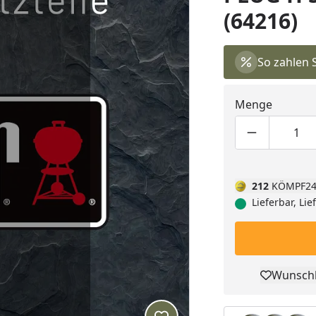
(64216)
So zahlen 
Menge
Produktmen
Pro
212
KÖMPF24
Lieferbar, Li
Wunschl
Pro