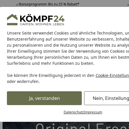
Bonusprogramm: Bis zu 25 % Rabatt*
Hotline
07051 / 9 22 22
4,81
/ 5
Mo-Fr. 8-16 Uhr
25.957 Bewertungen
Unsere Seite verwendet Cookies und ähnliche Technologien, u
Alle Produkte
Highlights
Tipps & Tricks
Alle Produkte
Benutzererfahrung auf unserer Website zu verbessern, Inhalt
zu personalisieren und die Nutzung unserer Website zu analys
Ihrer Einwilligung stimmen Sie der Verwendung von Cookies s
Grill
Gasgrill
Holzkohlegrill
Elektrogrill
Pelletgr
Verarbeitung Ihrer persönlichen Daten zu, um Ihnen ein best
Surferlebnis und mehr Funktionen zu bieten.
Karibu Pools inkl. gra
Sie können Ihre Einwilligung jederzeit in den
Cookie-Einstellu
oder widerrufen.
Dein Traumpool im Sorglos-Paket: F
Ja, verstanden
Nein, Einstellun
Grill
Weber Ersatzteil CNTRL TEMP PLUG H SM EPM 22 EXP 
Startseite
Datenschutz
Impressum