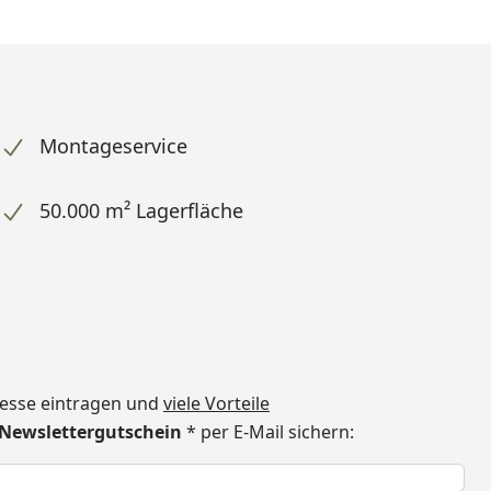
Montageservice
50.000 m² Lagerfläche
dresse eintragen und
viele Vorteile
€ Newslettergutschein
* per E-Mail sichern:
h