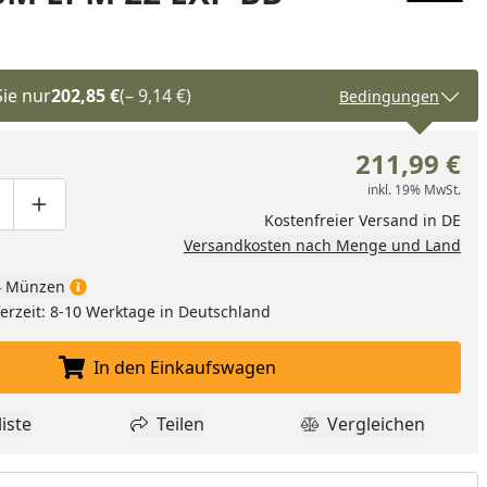
Sie nur
202,85 €
(– 9,14 €)
Bedingungen
211,99 €
inkl. 19% MwSt.
ge um eins verringern
duktmenge manuell eingeben
Produktmenge um eins erhöhen
Kostenfreier Versand in DE
Versandkosten nach Menge und Land
 Münzen
eferzeit: 8-10 Werktage in Deutschland
In den Einkaufswagen
In den Einkaufswagen legen
iste
Teilen
Vergleichen
dukt zur Wunschliste hinzufügen
Teilen
Produkt Vergle