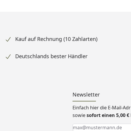
Kauf auf Rechnung (10 Zahlarten)
Deutschlands bester Händler
Newsletter
Einfach hier die E-Mail-A
sowie
sofort einen 5,00 
Keine Eingabe erforderlic
Eingabe erforderlich
E-Mail *