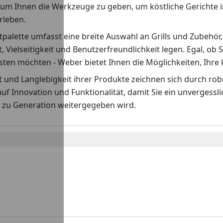
 um Ihnen die Werkzeuge zu geben, um köstliche Gerichte i
erleben.
palette umfasst eine breite Auswahl an Grills und Zubehör,
t, Vielseitigkeit und Benutzerfreundlichkeit legen. Egal, ob S
ten möchten - Weber bietet Ihnen die Möglichkeiten, Ihre k
ät und Langlebigkeit ihrer Produkte zeichnen sich durch r
auf Innovation und Funktionalität, damit Sie ein unvergess
 zu Generation weitergegeben wird.