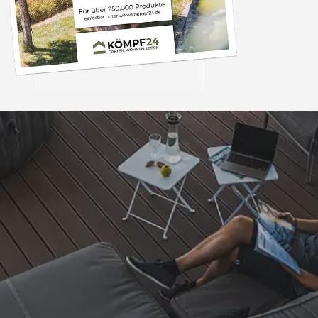
Trusted Shops
„- Retouren Bearbe
umgehend erl
4,81
/ 5
04.08.202
25.957 Bewertungen
Auszeichnungen