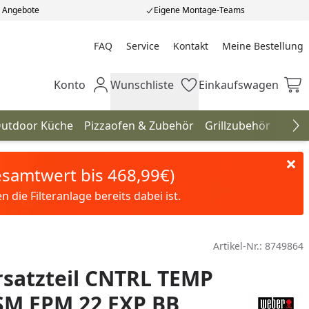
e Angebote
Eigene Montage-Teams
FAQ
Service
Kontakt
Meine Bestellung
Meine Bestellung
Konto
Wunschliste
Einkaufswagen
Mein Konto
Wunschliste
Einkaufswagen
utdoor Küche
Pizzaofen & Zubehör
Grillzubehör
Gril
Na
Gesamtwert bis 468,99€)
die Filteranlage bereits dabei ist.
Artikel-Nr.:
8749864
satzteil CNTRL TEMP
SM EPM 22 EXP BB