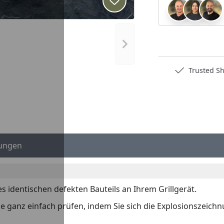
Produkt zur Wunschliste hi
Nächstes Bild anzeigen
Deutschlands bester Händler
Trusted S
ungen
es identischen defekten Bauteils an Ihrem Grillgerät.
 Sie ganz einfach prüfen, indem Sie sich die Explosionszeich