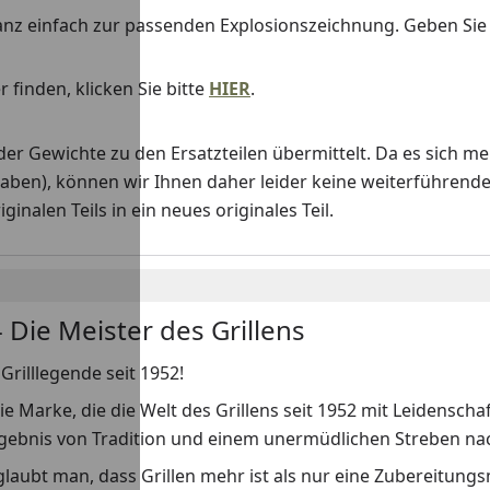
anz einfach zur passenden Explosionszeichnung. Geben Si
 finden, klicken Sie bitte
HIER
.
Gewichte zu den Ersatzteilen übermittelt. Da es sich me
haben), können wir Ihnen daher leider keine weiterführend
nalen Teils in ein neues originales Teil.
 Die Meister des Grillens
Grilllegende seit 1952!
ie Marke, die die Welt des Grillens seit 1952 mit Leidenscha
rgebnis von Tradition und einem unermüdlichen Streben nach
laubt man, dass Grillen mehr ist als nur eine Zubereitungs