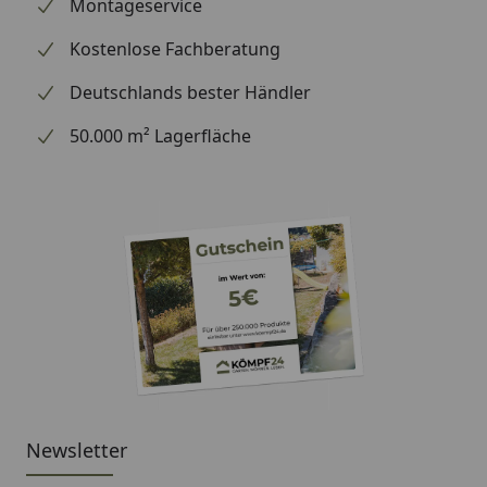
wir Ihre Bestellung erhalten haben), können wir
Montageservice
Ihnen daher leider keine weiterführenden
Kostenlose Fachberatung
Informationen zu dem Ersatzteil geben. Es dient
lediglich dem Austausch des defekten oder fehlenden
Deutschlands bester Händler
originalen Teils in ein neues originales Teil.
50.000 m² Lagerfläche
Newsletter