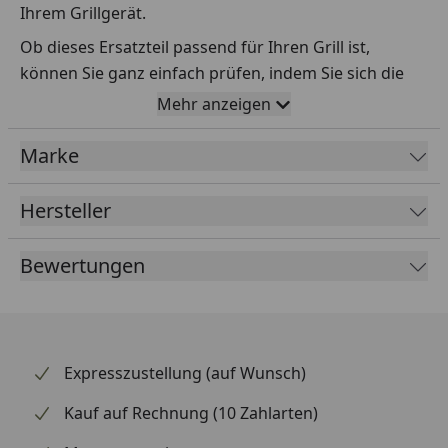
Ihrem Grillgerät.
Ob dieses Ersatzteil passend für Ihren Grill ist,
können Sie ganz einfach prüfen, indem Sie sich die
Explosionszeichnung Ihres Grills anschauen und dort
Mehr anzeigen
das betreffende Teil heraussuchen.
Marke
Über die Seriennummer Ihres Grillgeräts kommen Sie
ganz einfach zur passenden Explosionszeichnung.
Geben Sie dafür die Seriennummer
HIER
ein.
Hersteller
Bewertungen
Sollte Ihnen nicht bekannt sein, wo Sie die
Seriennummer finden, klicken Sie bitte
HIER
.
Leider bekommen wir von Weber keine
Abmessungen oder Gewichte zu den Ersatzteilen
Expresszustellung (auf Wunsch)
übermittelt. Da es sich meist um Kommissionsware
Kauf auf Rechnung (10 Zahlarten)
handelt (wir bestellen das Produkt bei Weber, sobald