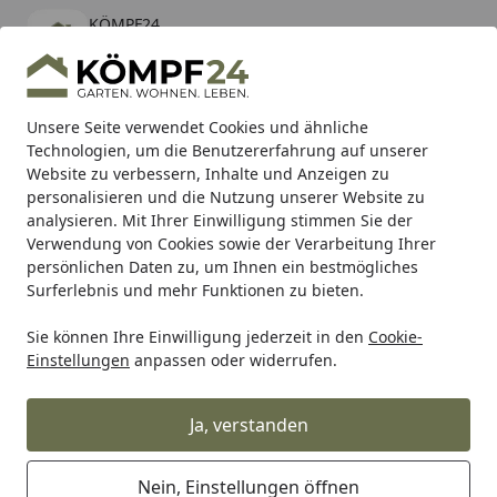
KÖMPF24
Öffnen
Banner schließen
KÖMPF24
kostenlos - Im App Store
Alle Produkte
Mein Konto
Wunschl
Eink
Unsere Seite verwendet Cookies und ähnliche
Technologien, um die Benutzererfahrung auf unserer
Hotline
4,81
/ 5
Suchen
Website zu verbessern, Inhalte und Anzeigen zu
personalisieren und die Nutzung unserer Website zu
analysieren. Mit Ihrer Einwilligung stimmen Sie der
Karibu Pools inkl. gratis Sandfilteranlage & Pool-
Verwendung von Cookies sowie der Verarbeitung Ihrer
Starterset (Gesamtwert bis 468,99€)
persönlichen Daten zu, um Ihnen ein bestmögliches
Surferlebnis und mehr Funktionen zu bieten.
Sie können Ihre Einwilligung jederzeit in den
Cookie-
Grill
Weber Ersatzteil CASTER LEG A LG CGG 22 BB (240022
Einstellungen
anpassen oder widerrufen.
Startseite
Weber Ersatzteil CASTER LEG A LG
CGG 22 BB (2400222)
Ja, verstanden
Nein, Einstellungen öffnen