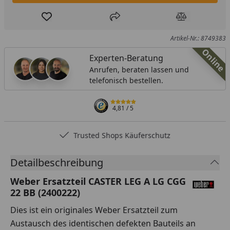
Produkt zur Wunschliste hinzufügen
Teilen
Produkt Ver
Artikel-Nr.: 8749383
Online
Experten-Beratung
Anrufen, beraten lassen und
telefonisch bestellen.
4,81
/ 5
Trusted Shops Käuferschutz
Detailbeschreibung
Weber Ersatzteil CASTER LEG A LG CGG
22 BB (2400222)
Dies ist ein originales Weber Ersatzteil zum
Austausch des identischen defekten Bauteils an