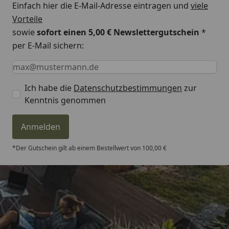
Einfach hier die E-Mail-Adresse eintragen und
viele
Vorteile
sowie
sofort einen 5,00 € Newslettergutschein
*
per E-Mail sichern:
Keine Eingabe erforderlich
Eingabe erforderlich
E-Mail *
Ich habe die
Datenschutzbestimmungen
zur
Kenntnis genommen
Anmelden
*Der Gutschein gilt ab einem Bestellwert von 100,00 €
Trusted Shops
4,81
/ 5