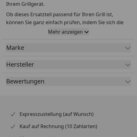
Ihrem Grillgerät.
Ob dieses Ersatzteil passend für Ihren Grill ist,
können Sie ganz einfach prüfen, indem Sie sich die
Explosionszeichnung Ihres Grills anschauen und dort
Mehr anzeigen
das betreffende Teil heraussuchen.
Marke
Über die Seriennummer Ihres Grillgeräts kommen Sie
ganz einfach zur passenden Explosionszeichnung.
Geben Sie dafür die Seriennummer
HIER
ein.
Hersteller
Bewertungen
Sollte Ihnen nicht bekannt sein, wo Sie die
Seriennummer finden, klicken Sie bitte
HIER
.
Leider bekommen wir von Weber keine
Abmessungen oder Gewichte zu den Ersatzteilen
Expresszustellung (auf Wunsch)
übermittelt. Da es sich meist um Kommissionsware
Kauf auf Rechnung (10 Zahlarten)
handelt (wir bestellen das Produkt bei Weber, sobald