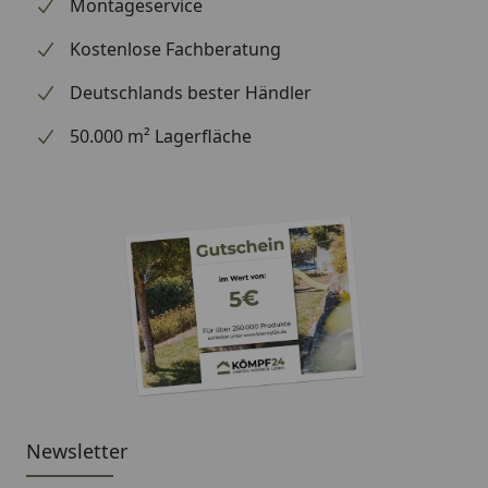
wir Ihre Bestellung erhalten haben), können wir
Montageservice
Ihnen daher leider keine weiterführenden
Kostenlose Fachberatung
Informationen zu dem Ersatzteil geben. Es dient
lediglich dem Austausch des defekten oder fehlenden
Deutschlands bester Händler
originalen Teils in ein neues originales Teil.
50.000 m² Lagerfläche
Newsletter