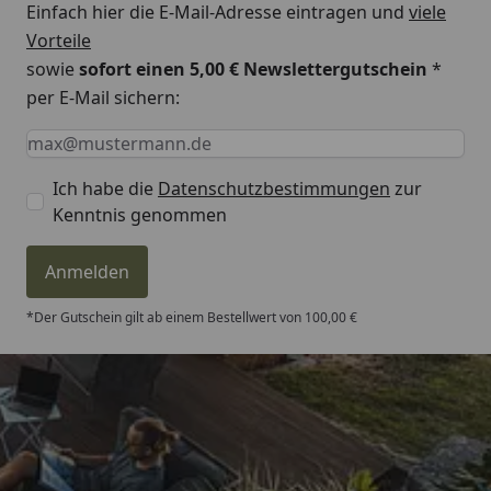
Einfach hier die E-Mail-Adresse eintragen und
viele
Vorteile
sowie
sofort einen 5,00 € Newslettergutschein
*
per E-Mail sichern:
Keine Eingabe erforderlich
Eingabe erforderlich
E-Mail *
Ich habe die
Datenschutzbestimmungen
zur
Kenntnis genommen
Anmelden
*Der Gutschein gilt ab einem Bestellwert von 100,00 €
Trusted Shops
4,81
/ 5