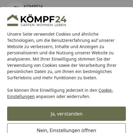
KÖMPF24
Öffnen
Banner schließen
KÖMPF24
kostenlos - Im App Store
Alle Produkte
Mein Konto
Wunschl
Eink
Unsere Seite verwendet Cookies und ähnliche
Technologien, um die Benutzererfahrung auf unserer
Hotline
4,81
/ 5
Suchen
Website zu verbessern, Inhalte und Anzeigen zu
personalisieren und die Nutzung unserer Website zu
analysieren. Mit Ihrer Einwilligung stimmen Sie der
Karibu Pools inkl. gratis Sandfilteranlage & Pool-
Verwendung von Cookies sowie der Verarbeitung Ihrer
Starterset (Gesamtwert bis 468,99€)
persönlichen Daten zu, um Ihnen ein bestmögliches
Surferlebnis und mehr Funktionen zu bieten.
Sie können Ihre Einwilligung jederzeit in den
Cookie-
Grill
Weber Ersatzteil BRKT CRNR BOWL LG ASSY FR PER 26
Einstellungen
anpassen oder widerrufen.
Startseite
Weber Ersatzteil BRKT CRNR BOWL
LG ASSY FR PER 26 BB (2402405)
Ja, verstanden
Nein, Einstellungen öffnen