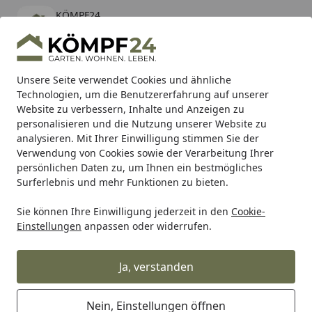
KÖMPF24
Öffnen
Banner schließen
KÖMPF24
kostenlos - Im App Store
Alle Produkte
Mein Konto
Wunschl
Eink
Unsere Seite verwendet Cookies und ähnliche
Technologien, um die Benutzererfahrung auf unserer
Hotline
4,81
/ 5
Suchen
Website zu verbessern, Inhalte und Anzeigen zu
personalisieren und die Nutzung unserer Website zu
analysieren. Mit Ihrer Einwilligung stimmen Sie der
Karibu Pools inkl. gratis Sandfilteranlage & Pool-
Verwendung von Cookies sowie der Verarbeitung Ihrer
Starterset (Gesamtwert bis 468,99€)
persönlichen Daten zu, um Ihnen ein bestmögliches
Surferlebnis und mehr Funktionen zu bieten.
Sie können Ihre Einwilligung jederzeit in den
Cookie-
Grill
Weber Ersatzteil BRKT ASSY REAR 22IN BLK PG 24 BB 
Einstellungen
anpassen oder widerrufen.
Startseite
Weber Ersatzteil BRKT ASSY REAR
22IN BLK PG 24 BB (2401487)
Ja, verstanden
Nein, Einstellungen öffnen