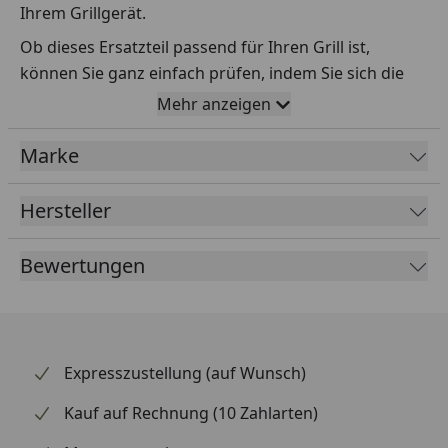
Ihrem Grillgerät.
Ob dieses Ersatzteil passend für Ihren Grill ist,
können Sie ganz einfach prüfen, indem Sie sich die
Explosionszeichnung Ihres Grills anschauen und dort
Mehr anzeigen
das betreffende Teil heraussuchen.
Marke
Über die Seriennummer Ihres Grillgeräts kommen Sie
ganz einfach zur passenden Explosionszeichnung.
Geben Sie dafür die Seriennummer
HIER
ein.
Hersteller
Bewertungen
Sollte Ihnen nicht bekannt sein, wo Sie die
Seriennummer finden, klicken Sie bitte
HIER
.
Leider bekommen wir von Weber keine
Abmessungen oder Gewichte zu den Ersatzteilen
Expresszustellung (auf Wunsch)
übermittelt. Da es sich meist um Kommissionsware
Kauf auf Rechnung (10 Zahlarten)
handelt (wir bestellen das Produkt bei Weber, sobald