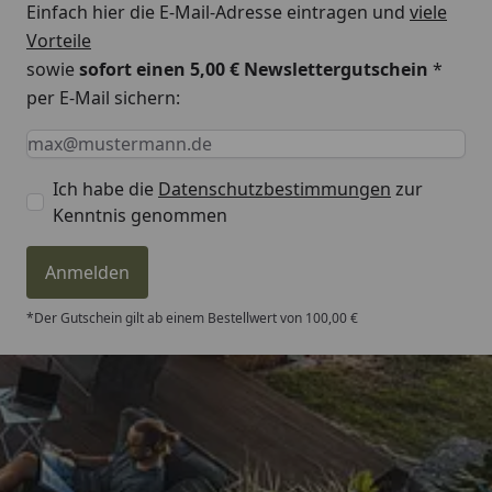
Einfach hier die E-Mail-Adresse eintragen und
viele
Vorteile
sowie
sofort einen 5,00 € Newslettergutschein
*
per E-Mail sichern:
Keine Eingabe erforderlich
Eingabe erforderlich
E-Mail *
Ich habe die
Datenschutzbestimmungen
zur
Kenntnis genommen
Anmelden
*Der Gutschein gilt ab einem Bestellwert von 100,00 €
Trusted Shops
4,81
/ 5