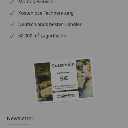
wir Ihre Bestellung erhalten haben), können wir
Montageservice
Ihnen daher leider keine weiterführenden
Kostenlose Fachberatung
Informationen zu dem Ersatzteil geben. Es dient
lediglich dem Austausch des defekten oder fehlenden
Deutschlands bester Händler
originalen Teils in ein neues originales Teil.
50.000 m² Lagerfläche
Newsletter