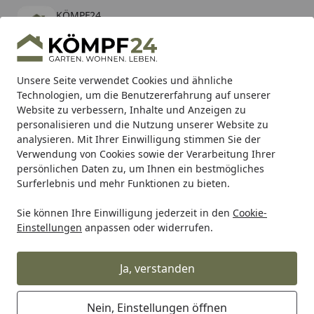
KÖMPF24
Öffnen
Banner schließen
KÖMPF24
kostenlos - Im App Store
Alle Produkte
Mein Konto
Wunschl
Eink
Unsere Seite verwendet Cookies und ähnliche
Technologien, um die Benutzererfahrung auf unserer
Hotline
4,81
/ 5
Suchen
Website zu verbessern, Inhalte und Anzeigen zu
personalisieren und die Nutzung unserer Website zu
analysieren. Mit Ihrer Einwilligung stimmen Sie der
Karibu Pools inkl. gratis Sandfilteranlage & Pool-
Verwendung von Cookies sowie der Verarbeitung Ihrer
Starterset (Gesamtwert bis 468,99€)
persönlichen Daten zu, um Ihnen ein bestmögliches
Surferlebnis und mehr Funktionen zu bieten.
Sie können Ihre Einwilligung jederzeit in den
Cookie-
Grill
Grillzubehör nach Marken
Zubehör von Weber
We
Einstellungen
anpassen oder widerrufen.
Startseite
Weber Deluxe Tranchierbesteck-Set
- Edelstahl
Ja, verstanden
Nein, Einstellungen öffnen