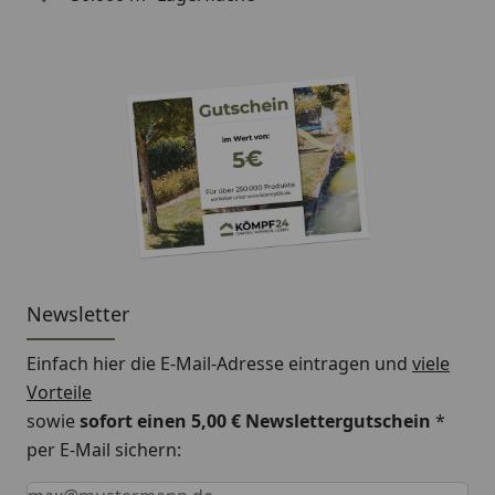
Newsletter
Einfach hier die E-Mail-Adresse eintragen und
viele
Vorteile
sowie
sofort einen 5,00 € Newslettergutschein
*
per E-Mail sichern:
Keine Eingabe erforderlich
Eingabe erforderlich
E-Mail *