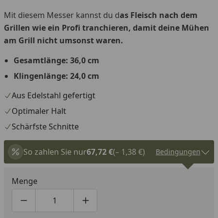
Mit diesem Messer kannst du d
as Fleisch nach dem
Grillen wie ein Profi tranchieren, damit deine Mühen
am Grill nicht umsonst waren.
Gesamtlänge: 36,0 cm
Klingenlänge: 24,0 cm
Aus Edelstahl gefertigt
Optimaler Halt
Schärfste Schnitte
So zahlen Sie nur
67,72 €
(– 1,38 €)
Bedingungen
Menge
Produktmenge um eins verringern
Produktmenge manuell eingeben
Produktmenge um eins erhöhen