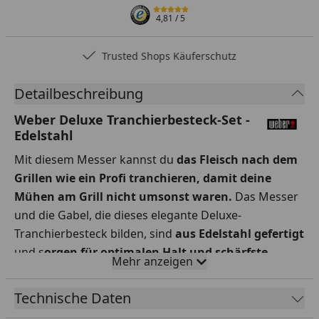
4,81
/ 5
Trusted Shops Käuferschutz
Detailbeschreibung
Weber Deluxe Tranchierbesteck-Set -
Edelstahl
Mit diesem Messer kannst du
das Fleisch nach dem
Grillen wie ein Profi tranchieren, damit deine
Mühen am Grill nicht umsonst waren.
Das Messer
und die Gabel, die dieses elegante Deluxe-
Tranchierbesteck bilden, sind
aus Edelstahl gefertigt
und s
orgen für optimalen Halt und schärfste
Mehr anzeigen
Schnitte.
Damit kannst du
jedes Fleisch richtig
schön sauber schneiden.
Technische Daten