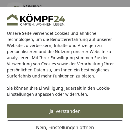
KÖMPF24
Öffnen
Banner schließen
KÖMPF24
kostenlos - Im App Store
Alle Produkte
Mein Konto
Wunschl
Eink
Unsere Seite verwendet Cookies und ähnliche
Technologien, um die Benutzererfahrung auf unserer
Hotline
4,81
/ 5
Suchen
Website zu verbessern, Inhalte und Anzeigen zu
personalisieren und die Nutzung unserer Website zu
analysieren. Mit Ihrer Einwilligung stimmen Sie der
Karibu Pools inkl. gratis Sandfilteranlage & Pool-
Verwendung von Cookies sowie der Verarbeitung Ihrer
Starterset (Gesamtwert bis 468,99€)
persönlichen Daten zu, um Ihnen ein bestmögliches
Surferlebnis und mehr Funktionen zu bieten.
Sie können Ihre Einwilligung jederzeit in den
Cookie-
Grill
Weber CTN With LBL Q 1200 Maroon 15 (65664)
Einstellungen
anpassen oder widerrufen.
Startseite
Weber CTN With LBL Q 1200
Maroon 15 (65664)
Ja, verstanden
Nein, Einstellungen öffnen