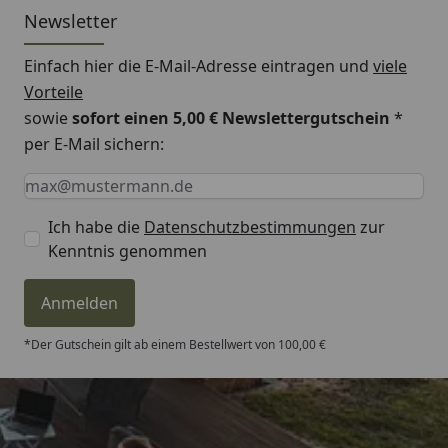
Newsletter
Einfach hier die E-Mail-Adresse eintragen und
viele
Vorteile
sowie
sofort einen 5,00 € Newslettergutschein
*
per E-Mail sichern:
Keine Eingabe erforderlich
Eingabe erforderlich
E-Mail *
Ich habe die
Datenschutzbestimmungen
zur
Kenntnis genommen
Anmelden
*Der Gutschein gilt ab einem Bestellwert von 100,00 €