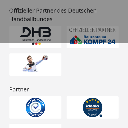
Offizieller Partner des Deutschen
Handballbundes
Partner