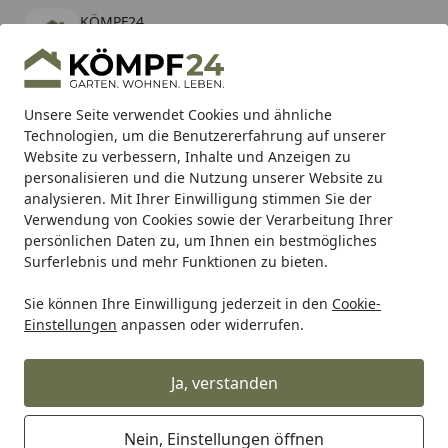
KÖMPF24
Öffnen
Banner schließen
KÖMPF24
kostenlos - Im App Store
Alle Produkte
Mein Konto
Wunschl
Eink
Unsere Seite verwendet Cookies und ähnliche
Technologien, um die Benutzererfahrung auf unserer
Hotline
4,81
/ 5
Suchen
Website zu verbessern, Inhalte und Anzeigen zu
personalisieren und die Nutzung unserer Website zu
analysieren. Mit Ihrer Einwilligung stimmen Sie der
Karibu Pools inkl. gratis Sandfilteranlage & Pool-
Verwendung von Cookies sowie der Verarbeitung Ihrer
Starterset (Gesamtwert bis 468,99€)
persönlichen Daten zu, um Ihnen ein bestmögliches
Surferlebnis und mehr Funktionen zu bieten.
Sie können Ihre Einwilligung jederzeit in den
Cookie-
Grill
Weber CTN W/LBL Q 3200 TTNM AU 14 (65277)
Einstellungen
anpassen oder widerrufen.
Startseite
Weber CTN W/LBL Q 3200 TTNM AU
14 (65277)
Ja, verstanden
Nein, Einstellungen öffnen