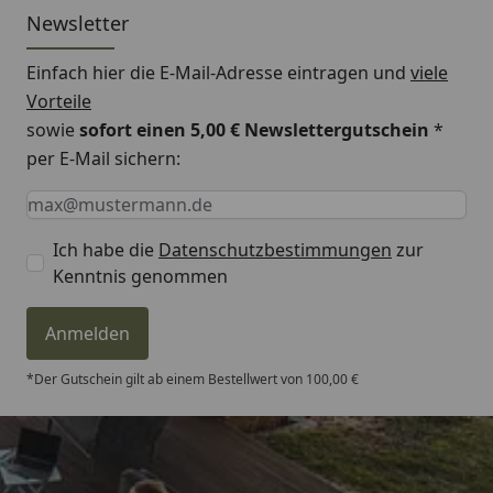
Newsletter
Einfach hier die E-Mail-Adresse eintragen und
viele
Vorteile
sowie
sofort einen 5,00 € Newslettergutschein
*
per E-Mail sichern:
Keine Eingabe erforderlich
Eingabe erforderlich
E-Mail *
Ich habe die
Datenschutzbestimmungen
zur
Kenntnis genommen
Anmelden
*Der Gutschein gilt ab einem Bestellwert von 100,00 €