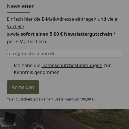
Newsletter
Einfach hier die E-Mail-Adresse eintragen und
viele
Vorteile
sowie
sofort einen 5,00 € Newslettergutschein
*
per E-Mail sichern:
Keine Eingabe erforderlich
Eingabe erforderlich
E-Mail *
Ich habe die
Datenschutzbestimmungen
zur
Kenntnis genommen
Anmelden
*Der Gutschein gilt ab einem Bestellwert von 100,00 €