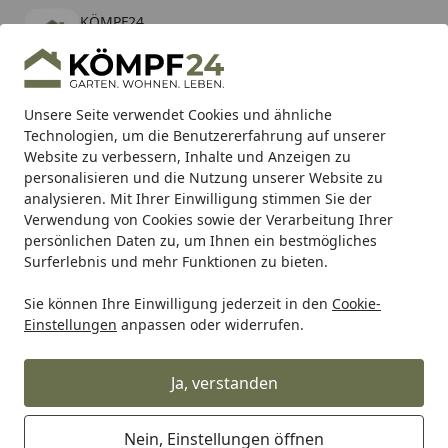
KÖMPF24
Öffnen
Banner schließen
KÖMPF24
kostenlos - Im App Store
Alle Produkte
Mein Konto
Wunschl
Eink
Unsere Seite verwendet Cookies und ähnliche
Technologien, um die Benutzererfahrung auf unserer
Hotline
4,81
/ 5
Suchen
Website zu verbessern, Inhalte und Anzeigen zu
personalisieren und die Nutzung unserer Website zu
analysieren. Mit Ihrer Einwilligung stimmen Sie der
Karibu Pools inkl. gratis Sandfilteranlage & Pool-
Verwendung von Cookies sowie der Verarbeitung Ihrer
Starterset (Gesamtwert bis 468,99€)
persönlichen Daten zu, um Ihnen ein bestmögliches
Surferlebnis und mehr Funktionen zu bieten.
Sie können Ihre Einwilligung jederzeit in den
Cookie-
Grill
Weber CTN W/LBL Q 2200 RED EU 14 (65262)
Einstellungen
anpassen oder widerrufen.
Startseite
Weber CTN W/LBL Q 2200 RED EU 14
(65262)
Ja, verstanden
Nein, Einstellungen öffnen