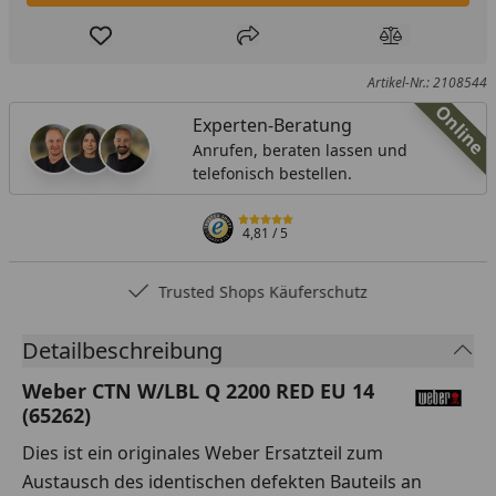
Produkt zur Wunschliste hinzufügen
Teilen
Produkt Ver
Artikel-Nr.: 2108544
Online
Experten-Beratung
Anrufen, beraten lassen und
telefonisch bestellen.
4,81
/ 5
Trusted Shops Käuferschutz
Detailbeschreibung
Weber CTN W/LBL Q 2200 RED EU 14
(65262)
Dies ist ein originales Weber Ersatzteil zum
Austausch des identischen defekten Bauteils an