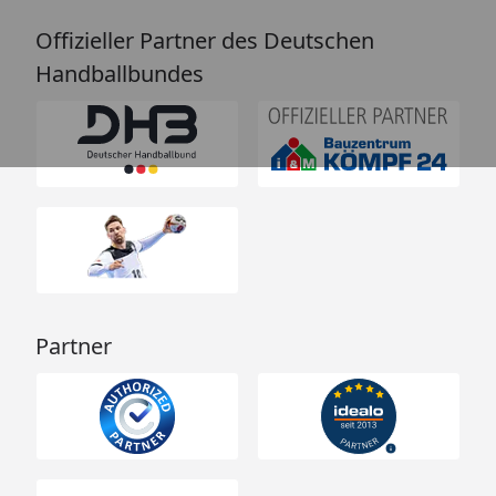
Offizieller Partner des Deutschen
Handballbundes
Partner