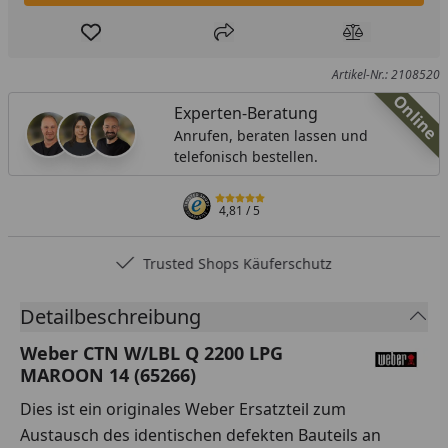
Produkt zur Wunschliste hinzufügen
Teilen
Produkt Ver
Artikel-Nr.: 2108520
Online
Experten-Beratung
Anrufen, beraten lassen und
telefonisch bestellen.
4,81
/ 5
Trusted Shops Käuferschutz
Detailbeschreibung
Weber CTN W/LBL Q 2200 LPG
MAROON 14 (65266)
Dies ist ein originales Weber Ersatzteil zum
Austausch des identischen defekten Bauteils an