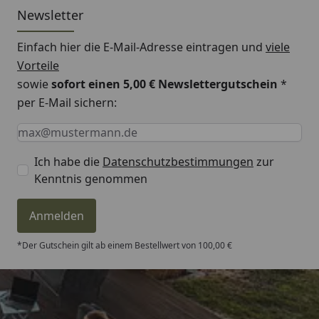
Newsletter
Einfach hier die E-Mail-Adresse eintragen und
viele
Vorteile
sowie
sofort einen 5,00 € Newslettergutschein
*
per E-Mail sichern:
Keine Eingabe erforderlich
Eingabe erforderlich
E-Mail *
Ich habe die
Datenschutzbestimmungen
zur
Kenntnis genommen
Anmelden
*Der Gutschein gilt ab einem Bestellwert von 100,00 €