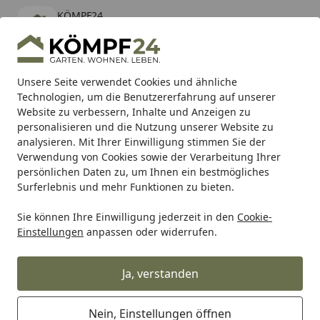
KÖMPF24
Öffnen
Banner schließen
KÖMPF24
kostenlos - Im App Store
Alle Produkte
Mein Konto
Wunschl
Eink
Unsere Seite verwendet Cookies und ähnliche
Technologien, um die Benutzererfahrung auf unserer
Hotline
4,81
/ 5
Suchen
Website zu verbessern, Inhalte und Anzeigen zu
personalisieren und die Nutzung unserer Website zu
analysieren. Mit Ihrer Einwilligung stimmen Sie der
Karibu Pools inkl. gratis Sandfilteranlage & Pool-
Verwendung von Cookies sowie der Verarbeitung Ihrer
Starterset (Gesamtwert bis 468,99€)
persönlichen Daten zu, um Ihnen ein bestmögliches
Surferlebnis und mehr Funktionen zu bieten.
Sie können Ihre Einwilligung jederzeit in den
Cookie-
Grill
Weber CTN W/LBL Q 2200 LPG MAROON 14 (65266)
Einstellungen
anpassen oder widerrufen.
Startseite
Weber CTN W/LBL Q 2200 LPG
MAROON 14 (65266)
Ja, verstanden
Nein, Einstellungen öffnen