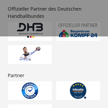
Offizieller Partner des Deutschen
Handballbundes
Partner