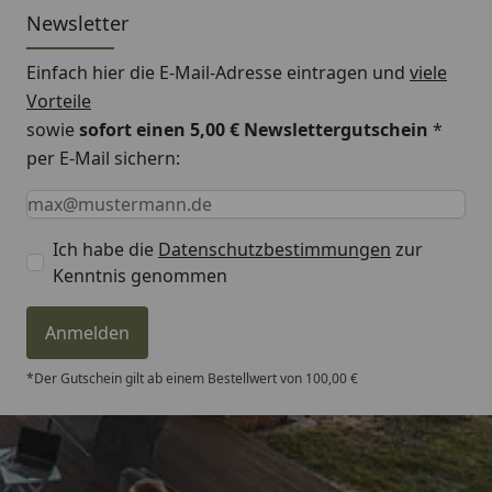
Newsletter
Einfach hier die E-Mail-Adresse eintragen und
viele
Vorteile
sowie
sofort einen 5,00 € Newslettergutschein
*
per E-Mail sichern:
Keine Eingabe erforderlich
Eingabe erforderlich
E-Mail *
Ich habe die
Datenschutzbestimmungen
zur
Kenntnis genommen
Anmelden
*Der Gutschein gilt ab einem Bestellwert von 100,00 €