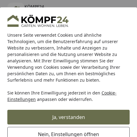
KÖMPF24
Öffnen
Banner schließen
KÖMPF24
kostenlos - Im App Store
Alle Produkte
Mein Konto
Wunschl
Eink
Unsere Seite verwendet Cookies und ähnliche
Technologien, um die Benutzererfahrung auf unserer
Hotline
4,81
/ 5
Suchen
Website zu verbessern, Inhalte und Anzeigen zu
personalisieren und die Nutzung unserer Website zu
analysieren. Mit Ihrer Einwilligung stimmen Sie der
Karibu Pools inkl. gratis Sandfilteranlage & Pool-
Verwendung von Cookies sowie der Verarbeitung Ihrer
Starterset (Gesamtwert bis 468,99€)
persönlichen Daten zu, um Ihnen ein bestmögliches
Surferlebnis und mehr Funktionen zu bieten.
Sie können Ihre Einwilligung jederzeit in den
Cookie-
Grill
Weber CTN W/LBL Q 220 BLK EU 15 (65696)
Einstellungen
anpassen oder widerrufen.
Startseite
Weber CTN W/LBL Q 220 BLK EU 15
(65696)
Ja, verstanden
Nein, Einstellungen öffnen