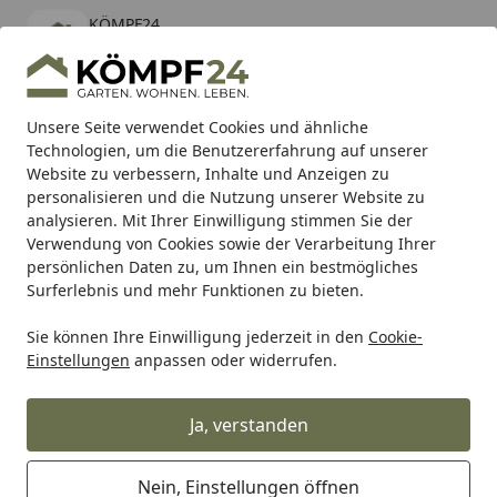
KÖMPF24
Öffnen
Banner schließen
KÖMPF24
kostenlos - Im App Store
Alle Produkte
Mein Konto
Wunschl
Eink
Unsere Seite verwendet Cookies und ähnliche
Technologien, um die Benutzererfahrung auf unserer
Hotline
4,81
/ 5
Suchen
Website zu verbessern, Inhalte und Anzeigen zu
personalisieren und die Nutzung unserer Website zu
analysieren. Mit Ihrer Einwilligung stimmen Sie der
Karibu Pools inkl. gratis Sandfilteranlage & Pool-
Verwendung von Cookies sowie der Verarbeitung Ihrer
Starterset (Gesamtwert bis 468,99€)
persönlichen Daten zu, um Ihnen ein bestmögliches
Surferlebnis und mehr Funktionen zu bieten.
Sie können Ihre Einwilligung jederzeit in den
Cookie-
Grill
Weber Crossover Tube Genesis II 2XX (66166)
Einstellungen
anpassen oder widerrufen.
Startseite
Weber Crossover Tube Genesis II
2XX (66166)
Ja, verstanden
5
(2 Bewertungen)
Nein, Einstellungen öffnen