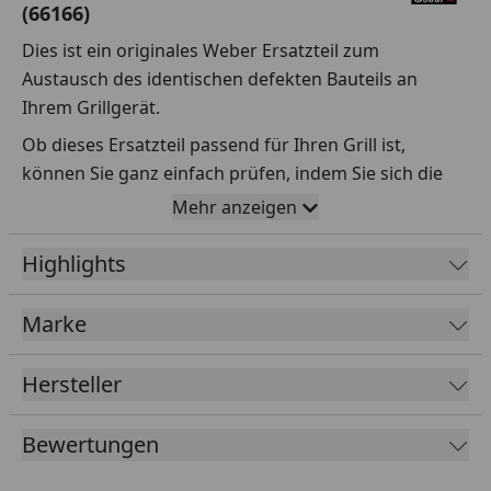
(66166)
Dies ist ein originales Weber Ersatzteil zum
Austausch des identischen defekten Bauteils an
Ihrem Grillgerät.
Ob dieses Ersatzteil passend für Ihren Grill ist,
können Sie ganz einfach prüfen, indem Sie sich die
Explosionszeichnung Ihres Grills anschauen und dort
Mehr anzeigen
das betreffende Teil heraussuchen.
Highlights
Über die Seriennummer Ihres Grillgeräts kommen Sie
ganz einfach zur passenden Explosionszeichnung.
Geben Sie dafür die Seriennummer
HIER
ein.
Marke
Hersteller
Sollte Ihnen nicht bekannt sein, wo Sie die
Seriennummer finden, klicken Sie bitte
HIER
.
Bewertungen
Leider bekommen wir von Weber keine