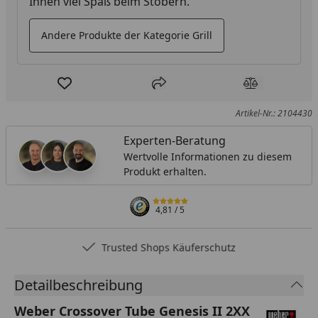
Ihnen viel Spaß beim Stöbern.
Andere Produkte der Kategorie Grill
Produkt zur Wunschliste hinzufügen
Teilen
Produkt Ver
Artikel-Nr.: 2104430
Experten-Beratung
Wertvolle Informationen zu diesem
Produkt erhalten.
4,81
/ 5
Trusted Shops Käuferschutz
Detailbeschreibung
Weber Crossover Tube Genesis II 2XX