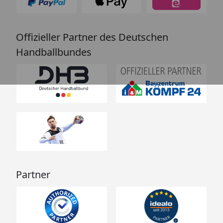
Offizieller Partner des Deutschen
Handballbundes
Partner