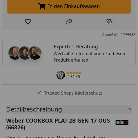
In den Einkaufswagen
In den Einkaufswagen legen
Produkt zur Wunschliste hinzufügen
Teilen
Produkt Ver
Artikel-Nr.: 2099958
Experten-Beratung
Wertvolle Informationen zu diesem
Produkt erhalten.
4,81
/ 5
Trusted Shops Käuferschutz
Detailbeschreibung
Weber COOKBOX PLAT 2B GEN 17 OUS
(66826)
Dies ist ein originales Weber Ersatzteil zum