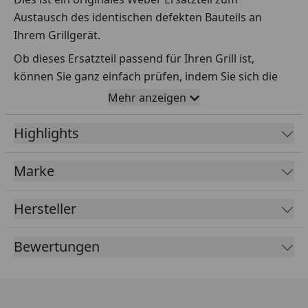
Austausch des identischen defekten Bauteils an
Ihrem Grillgerät.
Ob dieses Ersatzteil passend für Ihren Grill ist,
können Sie ganz einfach prüfen, indem Sie sich die
Explosionszeichnung Ihres Grills anschauen und dort
Mehr anzeigen
das betreffende Teil heraussuchen.
Highlights
Über die Seriennummer Ihres Grillgeräts kommen Sie
ganz einfach zur passenden Explosionszeichnung.
Geben Sie dafür die Seriennummer
HIER
ein.
Marke
Hersteller
Sollte Ihnen nicht bekannt sein, wo Sie die
Seriennummer finden, klicken Sie bitte
HIER
.
Bewertungen
Leider bekommen wir von Weber keine
Abmessungen oder Gewichte zu den Ersatzteilen
übermittelt. Da es sich meist um Kommissionsware