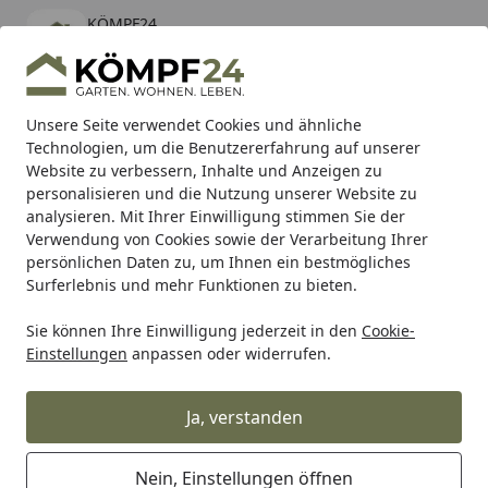
KÖMPF24
Öffnen
Banner schließen
KÖMPF24
kostenlos - Im App Store
Alle Produkte
Mein Konto
Wunschl
Eink
Unsere Seite verwendet Cookies und ähnliche
Technologien, um die Benutzererfahrung auf unserer
Hotline
4,81
/ 5
Suchen
Website zu verbessern, Inhalte und Anzeigen zu
personalisieren und die Nutzung unserer Website zu
analysieren. Mit Ihrer Einwilligung stimmen Sie der
Karibu Pools inkl. gratis Sandfilteranlage & Pool-
Verwendung von Cookies sowie der Verarbeitung Ihrer
Starterset (Gesamtwert bis 468,99€)
persönlichen Daten zu, um Ihnen ein bestmögliches
Surferlebnis und mehr Funktionen zu bieten.
Sie können Ihre Einwilligung jederzeit in den
Cookie-
Grill
Weber COOKBOX PLAT 2B GEN 17 OUS (66826)
Einstellungen
anpassen oder widerrufen.
Startseite
Weber COOKBOX PLAT 2B GEN 17
OUS (66826)
Ja, verstanden
Nein, Einstellungen öffnen