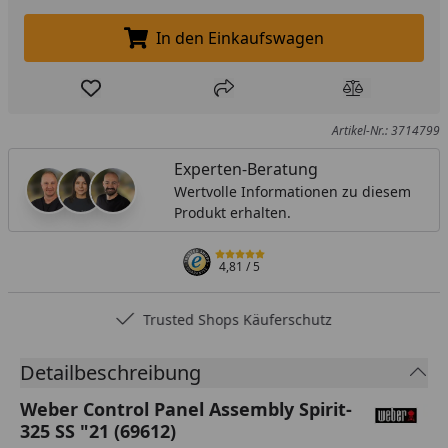
In den Einkaufswagen
In den Einkaufswagen legen
Produkt zur Wunschliste hinzufügen
Teilen
Produkt Ver
Artikel-Nr.: 3714799
Experten-Beratung
Wertvolle Informationen zu diesem
Produkt erhalten.
4,81
/ 5
Trusted Shops Käuferschutz
Detailbeschreibung
Weber Control Panel Assembly Spirit-
325 SS "21 (69612)