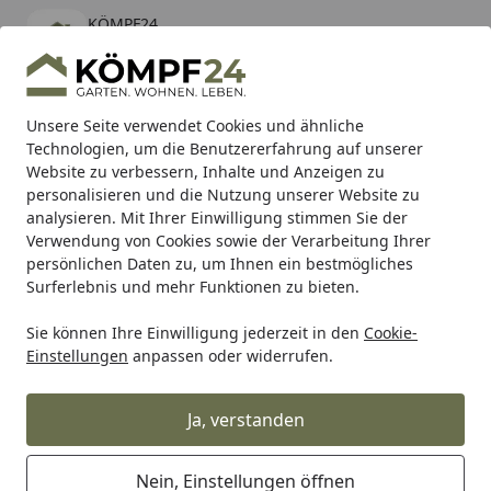
KÖMPF24
Öffnen
Banner schließen
KÖMPF24
kostenlos - Im App Store
Alle Produkte
Mein Konto
Wunschl
Eink
Unsere Seite verwendet Cookies und ähnliche
Technologien, um die Benutzererfahrung auf unserer
Hotline
4,81
/ 5
Suchen
Website zu verbessern, Inhalte und Anzeigen zu
personalisieren und die Nutzung unserer Website zu
analysieren. Mit Ihrer Einwilligung stimmen Sie der
Karibu Pools inkl. gratis Sandfilteranlage & Pool-
Verwendung von Cookies sowie der Verarbeitung Ihrer
Starterset (Gesamtwert bis 468,99€)
persönlichen Daten zu, um Ihnen ein bestmögliches
Surferlebnis und mehr Funktionen zu bieten.
Sie können Ihre Einwilligung jederzeit in den
Cookie-
Grill
Weber Control Panel Assembly Spirit-325 SS "21 (6961
Einstellungen
anpassen oder widerrufen.
Startseite
Weber Control Panel Assembly
Spirit-325 SS "21 (69612)
Ja, verstanden
Nein, Einstellungen öffnen