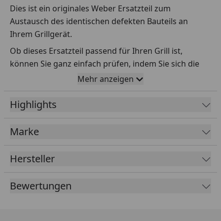
Dies ist ein originales Weber Ersatzteil zum
Austausch des identischen defekten Bauteils an
Ihrem Grillgerät.
Ob dieses Ersatzteil passend für Ihren Grill ist,
können Sie ganz einfach prüfen, indem Sie sich die
Explosionszeichnung Ihres Grills anschauen und dort
Mehr anzeigen
das betreffende Teil heraussuchen.
Highlights
Über die Seriennummer Ihres Grillgeräts kommen Sie
ganz einfach zur passenden Explosionszeichnung.
Geben Sie dafür die Seriennummer
HIER
ein.
Marke
Hersteller
Sollte Ihnen nicht bekannt sein, wo Sie die
Seriennummer finden, klicken Sie bitte
HIER
.
Bewertungen
Leider bekommen wir von Weber keine
Abmessungen oder Gewichte zu den Ersatzteilen