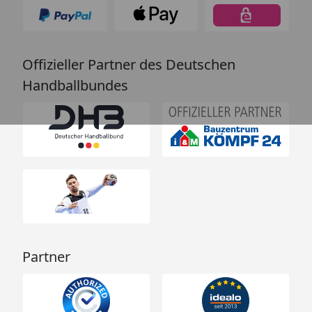
Offizieller Partner des Deutschen
Handballbundes
Partner