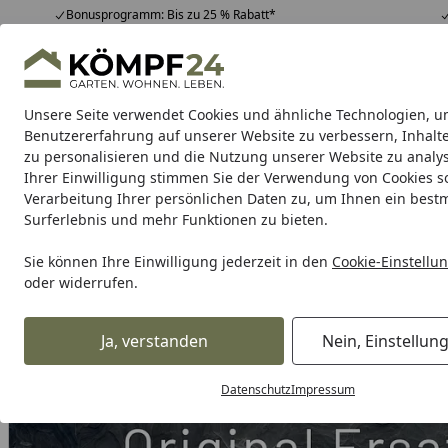
Bonusprogramm: Bis zu 25 % Rabatt*
Hotline
07051 / 9 22 22
4,81
/ 5
Mo-Fr. 8-16 Uhr
25.964 Bewertungen
Unsere Seite verwendet Cookies und ähnliche Technologien, u
Alle Produkte
Highlights
Tipps & Tricks
Alle Produkte
Benutzererfahrung auf unserer Website zu verbessern, Inhalt
zu personalisieren und die Nutzung unserer Website zu analys
Ihrer Einwilligung stimmen Sie der Verwendung von Cookies s
Grill
Gasgrill
Holzkohlegrill
Elektrogrill
Pelletgr
Verarbeitung Ihrer persönlichen Daten zu, um Ihnen ein best
Surferlebnis und mehr Funktionen zu bieten.
Karibu Pools inkl. gra
Sie können Ihre Einwilligung jederzeit in den
Cookie-Einstellu
oder widerrufen.
Dein Traumpool im Sorglos-Paket: F
Ja, verstanden
Nein, Einstellun
Grill
Weber Cable Motor SmokeFire 20 (68945)
Startseite
Datenschutz
Impressum