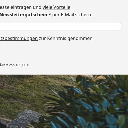
dresse eintragen und
viele Vorteile
€ Newslettergutschein
* per E-Mail sichern:
h
utzbestimmungen
zur Kenntnis genommen
lwert von 100,00 €