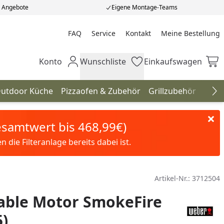
e Angebote
Eigene Montage-Teams
FAQ
Service
Kontakt
Meine Bestellung
Meine Bestellung
Konto
Wunschliste
Einkaufswagen
Mein Konto
Wunschliste
Einkaufswagen
utdoor Küche
Pizzaofen & Zubehör
Grillzubehör
Gril
Na
Gesamtwert bis 468,99€)
die Filteranlage bereits dabei ist.
Artikel-Nr.:
3712504
able Motor SmokeFire
5)