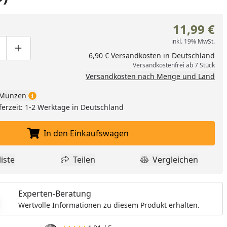
11,99 €
inkl. 19% MwSt.
ge um eins verringern
duktmenge manuell eingeben
Produktmenge um eins erhöhen
6,90 € Versandkosten in Deutschland
Versandkostenfrei ab 7 Stück
Versandkosten nach Menge und Land
Münzen
ferzeit: 1-2 Werktage in Deutschland
In den Einkaufswagen
In den Einkaufswagen legen
iste
Teilen
Vergleichen
dukt zur Wunschliste hinzufügen
Teilen
Produkt Vergle
Experten-Beratung
Wertvolle Informationen zu diesem Produkt erhalten.