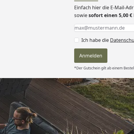
Einfach hier die E-Mail-A
sowie
sofort einen 5,00 
Keine Eingabe erforderlic
Eingabe erforderlich
E-Mail *
Ich habe die
Datensch
Anmelden
*Der Gutschein gilt ab einem Bestel
Versand
erung als
kt passt. “
6