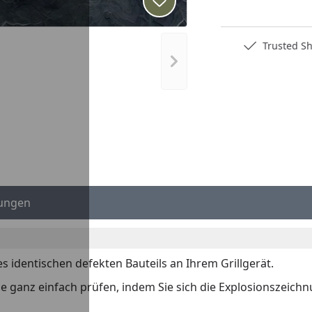
Produkt zur Wunschliste hi
Deutschlands bester Händler
Trusted S
Nächstes Bild anzeigen
ungen
es identischen defekten Bauteils an Ihrem Grillgerät.
 Sie ganz einfach prüfen, indem Sie sich die Explosionszeich