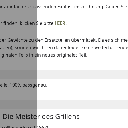
anz einfach zur passenden Explosionszeichnung. Geben Si
 finden, klicken Sie bitte
HIER
.
Gewichte zu den Ersatzteilen übermittelt. Da es sich me
haben), können wir Ihnen daher leider keine weiterführend
nalen Teils in ein neues originales Teil.
Teile. 100% passgenau.
 Die Meister des Grillens
Grilllegende seit 1952!