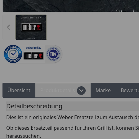
Rechnungskauf
Montageservice
Vorheriges Bild anzeigen
authorized.by
Übersicht
Produktdetails
Marke
Bewert
Detailbeschreibung
Dies ist ein originales Weber Ersatzteil zum Austausch d
Ob dieses Ersatzteil passend für Ihren Grill ist, können
heraussuchen.