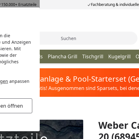
150.000+ Ersatzteile
Fachberatung & individuell
m die
Suche
e und Anzeigen
ieren. Mit
owie der
ill
Kamado Grills
Plancha Grill
Tischgrill
Kugelgrill
O
mögliches
tis Sandfilteranlage & Pool-Starterset (
ngen
anpassen
ilter&Pflege gratis! Ausgenommen sind Sparsets, bei denen 
gen öffnen
Weber C
20 (6894