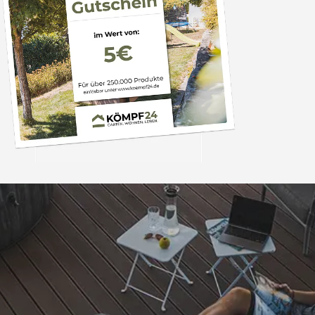
Trusted Shops
„Schnellere Lief
angekündigt. Produ
4,81
/ 5
07.08.202
25.964 Bewertungen