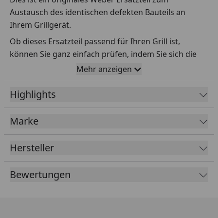
Austausch des identischen defekten Bauteils an
Ihrem Grillgerät.
Ob dieses Ersatzteil passend für Ihren Grill ist,
können Sie ganz einfach prüfen, indem Sie sich die
Explosionszeichnung Ihres Grills anschauen und dort
Mehr anzeigen
das betreffende Teil heraussuchen.
Highlights
Über die Seriennummer Ihres Grillgeräts kommen Sie
ganz einfach zur passenden Explosionszeichnung.
Geben Sie dafür die Seriennummer
HIER
ein.
Marke
Hersteller
Sollte Ihnen nicht bekannt sein, wo Sie die
Seriennummer finden, klicken Sie bitte
HIER
.
Bewertungen
Leider bekommen wir von Weber keine
Abmessungen oder Gewichte zu den Ersatzteilen
übermittelt. Da es sich meist um Kommissionsware