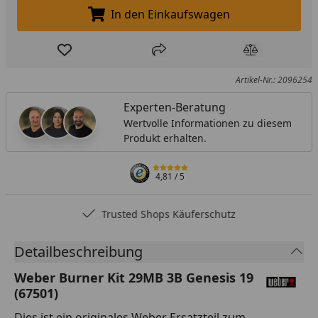
In den Einkaufswagen
In den Einkaufswagen legen
Produkt zur Wunschliste hinzufügen
Teilen
Produkt Ver
Artikel-Nr.: 2096254
Experten-Beratung
Wertvolle Informationen zu diesem
Produkt erhalten.
4,81
/ 5
Trusted Shops Käuferschutz
Detailbeschreibung
Weber Burner Kit 29MB 3B Genesis 19
(67501)
Dies ist ein originales Weber Ersatzteil zum