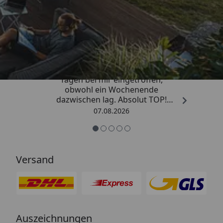
Trusted Shops
4,81
/ 5
„Die Bestellung ist innerhalb von 4
Tagen bei mir eingetroffen,
obwohl ein Wochenende
dazwischen lag. Absolut TOP!
Sicherlich nicht die letzte
07.08.2026
Bestellung. Vielen Dank und weiter
so.“
Versand
Auszeichnungen