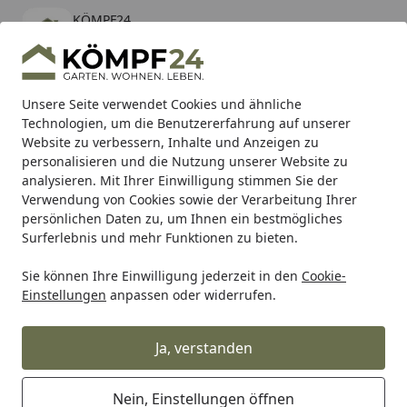
KÖMPF24
Öffnen
Banner schließen
KÖMPF24
kostenlos - Im App Store
Alle Produkte
Mein Konto
Wunschl
Eink
Unsere Seite verwendet Cookies und ähnliche
Technologien, um die Benutzererfahrung auf unserer
Hotline
4,81
/ 5
Suchen
Website zu verbessern, Inhalte und Anzeigen zu
personalisieren und die Nutzung unserer Website zu
analysieren. Mit Ihrer Einwilligung stimmen Sie der
Karibu Pools inkl. gratis Sandfilteranlage & Pool-
Verwendung von Cookies sowie der Verarbeitung Ihrer
Starterset (Gesamtwert bis 468,99€)
persönlichen Daten zu, um Ihnen ein bestmögliches
Surferlebnis und mehr Funktionen zu bieten.
Sie können Ihre Einwilligung jederzeit in den
Cookie-
Grill
Weber Burner Kit 29MB 3B Genesis 19 (67501)
Einstellungen
anpassen oder widerrufen.
Startseite
Weber Burner Kit 29MB 3B Genesis
19 (67501)
Ja, verstanden
Nein, Einstellungen öffnen