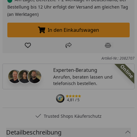
Bestellung bis 12 Uhr erfolgt der Versand am gleichen Tag
(an Werktagen)
In den Einkaufswagen
In den Einkaufswagen legen
Produkt zur Wunschliste hinzufügen
Teilen
Produkt Ver
Artikel-Nr.: 2082707
Online
Experten-Beratung
Anrufen, beraten lassen und
telefonisch bestellen.
4,81
/ 5
Trusted Shops Käuferschutz
Detailbeschreibung