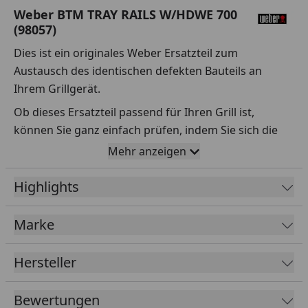
Weber BTM TRAY RAILS W/HDWE 700
(98057)
Dies ist ein originales Weber Ersatzteil zum
Austausch des identischen defekten Bauteils an
Ihrem Grillgerät.
Ob dieses Ersatzteil passend für Ihren Grill ist,
können Sie ganz einfach prüfen, indem Sie sich die
Explosionszeichnung Ihres Grills anschauen und dort
Mehr anzeigen
das betreffende Teil heraussuchen.
Highlights
Über die Seriennummer Ihres Grillgeräts kommen Sie
ganz einfach zur passenden Explosionszeichnung.
Geben Sie dafür die Seriennummer
HIER
ein.
Marke
Hersteller
Sollte Ihnen nicht bekannt sein, wo Sie die
Seriennummer finden, klicken Sie bitte
HIER
.
Bewertungen