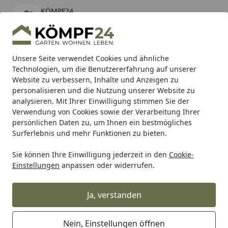
KÖMPF24
Öffnen
Banner schließen
KÖMPF24
kostenlos - Im App Store
Alle Produkte
Mein Konto
Wunschl
Eink
Unsere Seite verwendet Cookies und ähnliche
Technologien, um die Benutzererfahrung auf unserer
Hotline
4,81
/ 5
Suchen
Website zu verbessern, Inhalte und Anzeigen zu
personalisieren und die Nutzung unserer Website zu
analysieren. Mit Ihrer Einwilligung stimmen Sie der
Karibu Pools inkl. gratis Sandfilteranlage & Pool-
Verwendung von Cookies sowie der Verarbeitung Ihrer
Starterset (Gesamtwert bis 468,99€)
persönlichen Daten zu, um Ihnen ein bestmögliches
Surferlebnis und mehr Funktionen zu bieten.
Sie können Ihre Einwilligung jederzeit in den
Cookie-
Grill
Weber BTM TRAY RAILS W/HDWE 700 (98057)
Einstellungen
anpassen oder widerrufen.
Startseite
Weber BTM TRAY RAILS W/HDWE
700 (98057)
Ja, verstanden
Nein, Einstellungen öffnen