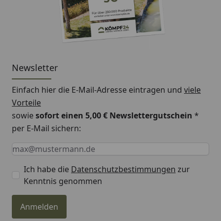
Newsletter
Einfach hier die E-Mail-Adresse eintragen und
viele
Vorteile
sowie
sofort einen 5,00 € Newslettergutschein
*
per E-Mail sichern:
Keine Eingabe erforderlich
Eingabe erforderlich
E-Mail *
Ich habe die
Datenschutzbestimmungen
zur
Kenntnis genommen
Anmelden