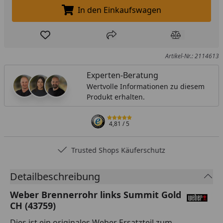
In den Einkaufswagen
In den Einkaufswagen legen
Produkt zur Wunschliste hinzufügen
Teilen
Produkt Ver
Artikel-Nr.: 2114613
Experten-Beratung
Wertvolle Informationen zu diesem
Produkt erhalten.
4,81
/ 5
Trusted Shops Käuferschutz
Detailbeschreibung
Weber Brennerrohr links Summit Gold
CH (43759)
Dies ist ein originales Weber Ersatzteil zum