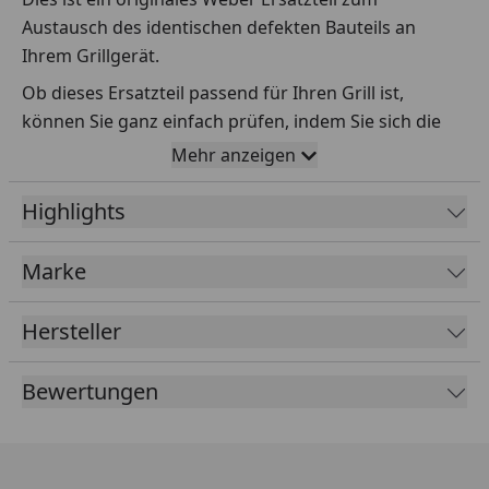
Austausch des identischen defekten Bauteils an
Ihrem Grillgerät.
Ob dieses Ersatzteil passend für Ihren Grill ist,
können Sie ganz einfach prüfen, indem Sie sich die
Explosionszeichnung Ihres Grills anschauen und dort
Mehr anzeigen
das betreffende Teil heraussuchen.
Highlights
Über die Seriennummer Ihres Grillgeräts kommen Sie
ganz einfach zur passenden Explosionszeichnung.
Geben Sie dafür die Seriennummer
HIER
ein.
Marke
Hersteller
Sollte Ihnen nicht bekannt sein, wo Sie die
Seriennummer finden, klicken Sie bitte
HIER
.
Bewertungen
Leider bekommen wir von Weber keine
Abmessungen oder Gewichte zu den Ersatzteilen
übermittelt. Da es sich meist um Kommissionsware