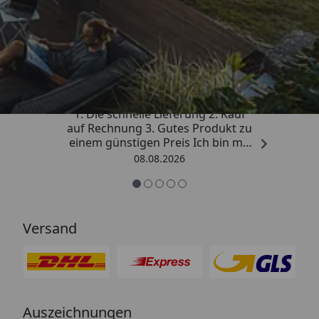
Trusted Shops
4,81
/ 5
„Besonders gut gefallen hat mir :
1. Die schnelle Lieferung 2. Kauf
auf Rechnung 3. Gutes Produkt zu
einem günstigen Preis Ich bin mit
der Kaufabwicklung sehr
08.08.2026
zufrieden. Vielen Dank!“
Versand
Auszeichnungen