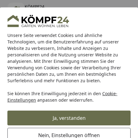
KÖMPF24
Öffnen
Banner schließen
KÖMPF24
kostenlos - Im App Store
Alle Produkte
Mein Konto
Wunschl
Eink
Unsere Seite verwendet Cookies und ähnliche
Technologien, um die Benutzererfahrung auf unserer
Hotline
4,81
/ 5
Suchen
Website zu verbessern, Inhalte und Anzeigen zu
personalisieren und die Nutzung unserer Website zu
analysieren. Mit Ihrer Einwilligung stimmen Sie der
Karibu Pools inkl. gratis Sandfilteranlage & Pool-
Verwendung von Cookies sowie der Verarbeitung Ihrer
Starterset (Gesamtwert bis 468,99€)
persönlichen Daten zu, um Ihnen ein bestmögliches
Surferlebnis und mehr Funktionen zu bieten.
Sie können Ihre Einwilligung jederzeit in den
Cookie-
Grill
Weber Brennerrohr links Summit Gold CH (43759)
Einstellungen
anpassen oder widerrufen.
Startseite
Weber Brennerrohr links Summit
Gold CH (43759)
Ja, verstanden
Nein, Einstellungen öffnen