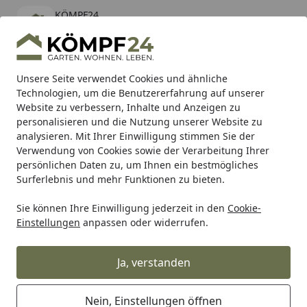
KÖMPF24
Öffnen
Banner schließen
KÖMPF24
kostenlos - Im App Store
Alle Produkte
Mein Konto
Wunschl
Eink
Unsere Seite verwendet Cookies und ähnliche
Technologien, um die Benutzererfahrung auf unserer
Hotline
4,81
/ 5
Suchen
Website zu verbessern, Inhalte und Anzeigen zu
personalisieren und die Nutzung unserer Website zu
analysieren. Mit Ihrer Einwilligung stimmen Sie der
Karibu Pools inkl. gratis Sandfilteranlage & Pool-
Verwendung von Cookies sowie der Verarbeitung Ihrer
Starterset (Gesamtwert bis 468,99€)
persönlichen Daten zu, um Ihnen ein bestmögliches
Surferlebnis und mehr Funktionen zu bieten.
Sie können Ihre Einwilligung jederzeit in den
Cookie-
Grill
Weber Bracket Tank Blocker Black 3B Genesis '22 (645
Einstellungen
anpassen oder widerrufen.
Startseite
Weber Bracket Tank Blocker Black
3B Genesis '22 (64565)
Ja, verstanden
Nein, Einstellungen öffnen