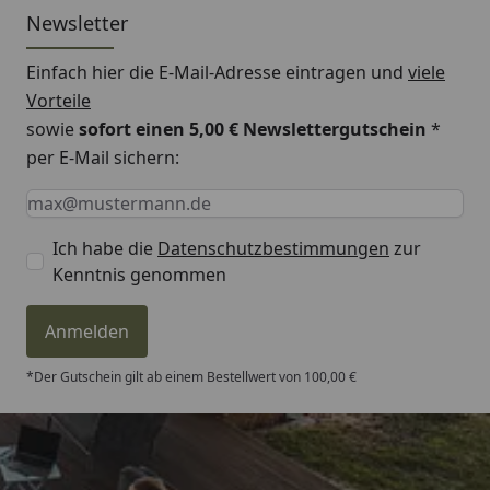
Newsletter
Einfach hier die E-Mail-Adresse eintragen und
viele
Vorteile
sowie
sofort einen 5,00 € Newslettergutschein
*
per E-Mail sichern:
Keine Eingabe erforderlich
Eingabe erforderlich
E-Mail *
Ich habe die
Datenschutzbestimmungen
zur
Kenntnis genommen
Anmelden
*Der Gutschein gilt ab einem Bestellwert von 100,00 €