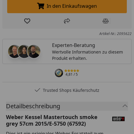
In den Einkaufswagen
In den Einkaufswagen legen
Produkt zur Wunschliste hinzufügen
Teilen
Produkt Ver
Artikel-Nr.: 2095622
Experten-Beratung
Wertvolle Informationen zu diesem
Produkt erhalten.
4,81
/ 5
Trusted Shops Käuferschutz
Detailbeschreibung
Weber Kessel Mastertouch smoke
grey 57cm 2015/E-5750 (67592)
Dies ist ein originales Weber Ersatzteil zum