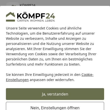
KÖMPF24
Öffnen
Banner schließen
KÖMPF24
kostenlos - Im App Store
Alle Produkte
Mein Konto
Wunschl
Eink
Unsere Seite verwendet Cookies und ähnliche
Technologien, um die Benutzererfahrung auf unserer
Hotline
4,81
/ 5
Suchen
Website zu verbessern, Inhalte und Anzeigen zu
personalisieren und die Nutzung unserer Website zu
analysieren. Mit Ihrer Einwilligung stimmen Sie der
Karibu Pools inkl. gratis Sandfilteranlage & Pool-
Verwendung von Cookies sowie der Verarbeitung Ihrer
Starterset (Gesamtwert bis 468,99€)
persönlichen Daten zu, um Ihnen ein bestmögliches
Surferlebnis und mehr Funktionen zu bieten.
Sie können Ihre Einwilligung jederzeit in den
Cookie-
Grill
Weber Kessel Mastertouch smoke grey 57cm 2015/E-5
Einstellungen
anpassen oder widerrufen.
Startseite
Weber Kessel Mastertouch smoke
grey 57cm 2015/E-5750 (67592)
Ja, verstanden
Nein, Einstellungen öffnen