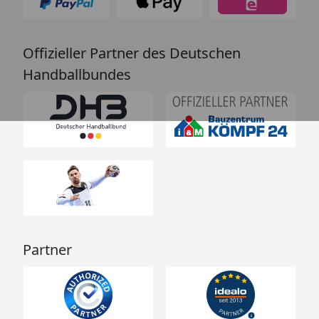
Offizieller Partner des Deutschen
Handballbundes
Partner