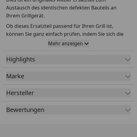
Austausch des identischen defekten Bauteils an
Ihrem Grillgerät.
Ob dieses Ersatzteil passend für Ihren Grill ist,
können Sie ganz einfach prüfen, indem Sie sich die
Explosionszeichnung Ihres Grills anschauen und dort
Mehr anzeigen
das betreffende Teil heraussuchen.
Highlights
Über die Seriennummer Ihres Grillgeräts kommen Sie
ganz einfach zur passenden Explosionszeichnung.
Geben Sie dafür die Seriennummer
HIER
ein.
Marke
Hersteller
Sollte Ihnen nicht bekannt sein, wo Sie die
Seriennummer finden, klicken Sie bitte
HIER
.
Bewertungen
Leider bekommen wir von Weber keine
Abmessungen oder Gewichte zu den Ersatzteilen
übermittelt. Da es sich meist um Kommissionsware