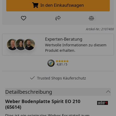
In den Einkaufswagen
In den Einkaufswagen legen
Produkt zur Wunschliste hinzufügen
Teilen
Produkt Ver
Artikel-Nr.: 2107400
Experten-Beratung
Wertvolle Informationen zu diesem
Produkt erhalten.
4,81
/ 5
Trusted Shops Käuferschutz
Detailbeschreibung
Weber Bodenplatte Spirit EO 210
(65614)
Dies ist ein originales Weber Ersatzteil zum