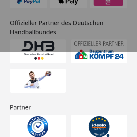
Offizieller Partner des Deutschen
Handballbundes
Partner