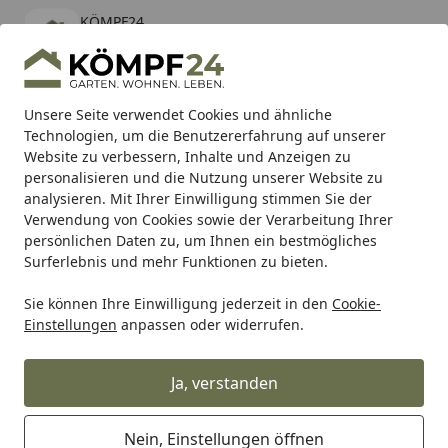
KÖMPF24
Öffnen
Banner schließen
KÖMPF24
kostenlos - Im App Store
Alle Produkte
Mein Konto
Wunschl
Eink
Unsere Seite verwendet Cookies und ähnliche
Technologien, um die Benutzererfahrung auf unserer
Hotline
4,81
/ 5
Suchen
Website zu verbessern, Inhalte und Anzeigen zu
personalisieren und die Nutzung unserer Website zu
analysieren. Mit Ihrer Einwilligung stimmen Sie der
Karibu Pools inkl. gratis Sandfilteranlage & Pool-
Verwendung von Cookies sowie der Verarbeitung Ihrer
Starterset (Gesamtwert bis 468,99€)
persönlichen Daten zu, um Ihnen ein bestmögliches
Surferlebnis und mehr Funktionen zu bieten.
Sie können Ihre Einwilligung jederzeit in den
Cookie-
Grill
Weber Bodenplatte Spirit EO 210 (65614)
Einstellungen
anpassen oder widerrufen.
Startseite
Weber Bodenplatte Spirit EO 210
(65614)
Ja, verstanden
Nein, Einstellungen öffnen