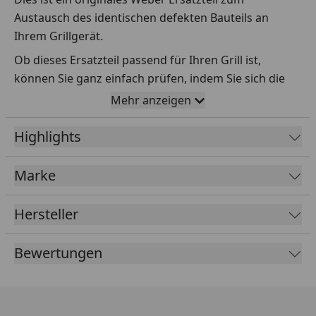
Austausch des identischen defekten Bauteils an
Ihrem Grillgerät.
Ob dieses Ersatzteil passend für Ihren Grill ist,
können Sie ganz einfach prüfen, indem Sie sich die
Explosionszeichnung Ihres Grills anschauen und dort
Mehr anzeigen
das betreffende Teil heraussuchen.
Highlights
Über die Seriennummer Ihres Grillgeräts kommen Sie
ganz einfach zur passenden Explosionszeichnung.
Geben Sie dafür die Seriennummer
HIER
ein.
Marke
Hersteller
Sollte Ihnen nicht bekannt sein, wo Sie die
Seriennummer finden, klicken Sie bitte
HIER
.
Bewertungen
Leider bekommen wir von Weber keine
Abmessungen oder Gewichte zu den Ersatzteilen
übermittelt. Da es sich meist um Kommissionsware