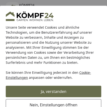
KÖMPF24
Öffnen
Banner schließen
KÖMPF24
kostenlos - Im App Store
Alle Produkte
Mein Konto
Wunschl
Eink
Unsere Seite verwendet Cookies und ähnliche
Technologien, um die Benutzererfahrung auf unserer
Hotline
4,81
/ 5
Suchen
Website zu verbessern, Inhalte und Anzeigen zu
personalisieren und die Nutzung unserer Website zu
analysieren. Mit Ihrer Einwilligung stimmen Sie der
Karibu Pools inkl. gratis Sandfilteranlage & Pool-
Verwendung von Cookies sowie der Verarbeitung Ihrer
Starterset (Gesamtwert bis 468,99€)
persönlichen Daten zu, um Ihnen ein bestmögliches
Surferlebnis und mehr Funktionen zu bieten.
Sie können Ihre Einwilligung jederzeit in den
Cookie-
Grill
Weber BODENBLECH SUMMIT (82606)
Einstellungen
anpassen oder widerrufen.
Startseite
Weber BODENBLECH SUMMIT
(82606)
Ja, verstanden
Nein, Einstellungen öffnen