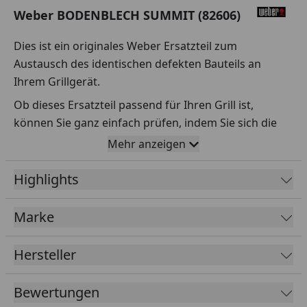
Weber BODENBLECH SUMMIT (82606)
Dies ist ein originales Weber Ersatzteil zum
Austausch des identischen defekten Bauteils an
Ihrem Grillgerät.
Ob dieses Ersatzteil passend für Ihren Grill ist,
können Sie ganz einfach prüfen, indem Sie sich die
Explosionszeichnung Ihres Grills anschauen und dort
Mehr anzeigen
das betreffende Teil heraussuchen.
Highlights
Über die Seriennummer Ihres Grillgeräts kommen Sie
ganz einfach zur passenden Explosionszeichnung.
Geben Sie dafür die Seriennummer
HIER
ein.
Marke
Hersteller
Sollte Ihnen nicht bekannt sein, wo Sie die
Seriennummer finden, klicken Sie bitte
HIER
.
Bewertungen