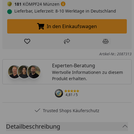
181
KÖMPF24 Münzen
Lieferbar, Lieferzeit: 8-10 Werktage in Deutschland
In den Einkaufswagen
In den Einkaufswagen legen
Produkt zur Wunschliste hinzufügen
Teilen
Produkt Ver
Artikel-Nr.: 2087313
Experten-Beratung
Wertvolle Informationen zu diesem
Produkt erhalten.
4,81
/ 5
Trusted Shops Käuferschutz
Detailbeschreibung