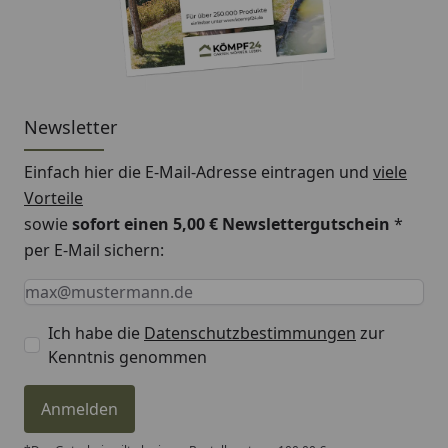
Newsletter
Einfach hier die E-Mail-Adresse eintragen und
viele
Vorteile
sowie
sofort einen 5,00 € Newslettergutschein
*
per E-Mail sichern:
Keine Eingabe erforderlich
Eingabe erforderlich
E-Mail *
Ich habe die
Datenschutzbestimmungen
zur
Kenntnis genommen
Anmelden