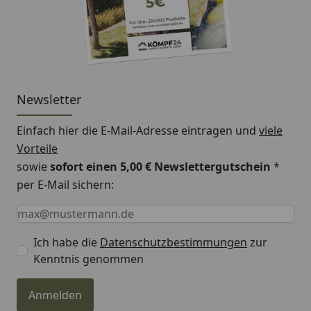
Newsletter
Einfach hier die E-Mail-Adresse eintragen und
viele
Vorteile
sowie
sofort einen 5,00 € Newslettergutschein
*
per E-Mail sichern:
Keine Eingabe erforderlich
Eingabe erforderlich
E-Mail *
Ich habe die
Datenschutzbestimmungen
zur
Kenntnis genommen
Anmelden