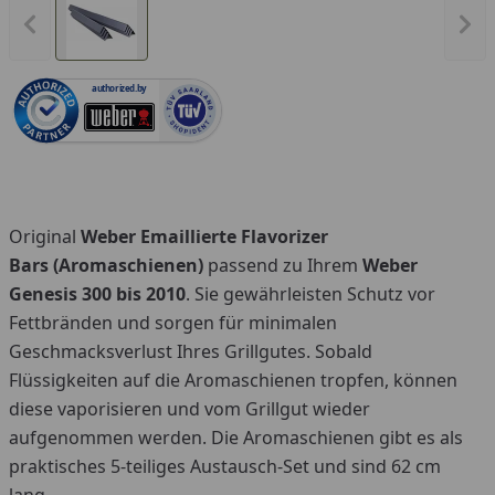
Vorheriges Bild anzeigen
Näc
authorized.by
Original
Weber Emaillierte Flavorizer
Bars (Aromaschienen)
passend zu Ihrem
Weber
Genesis 300 bis 2010
. Sie gewährleisten Schutz vor
Fettbränden und sorgen für minimalen
Geschmacksverlust Ihres Grillgutes. Sobald
Flüssigkeiten auf die Aromaschienen tropfen, können
diese vaporisieren und vom Grillgut wieder
aufgenommen werden. Die Aromaschienen gibt es als
praktisches 5-teiliges Austausch-Set und sind 62 cm
lang.