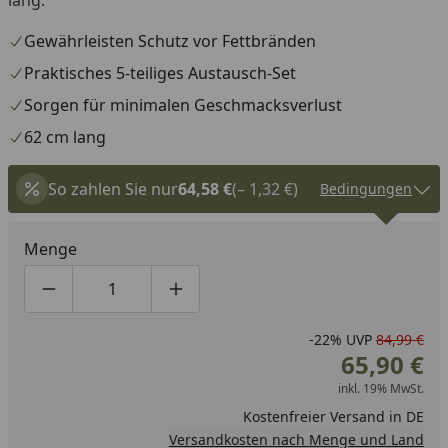
Gewährleisten Schutz vor Fettbränden
Praktisches 5-teiliges Austausch-Set
Sorgen für minimalen Geschmacksverlust
62 cm lang
So zahlen Sie nur
64,58 €
(– 1,32 €)
Bedingungen
Menge
Produktmenge um eins verringern
Produktmenge manuell eingeben
Produktmenge um eins erhöhen
-22%
UVP
84,99 €
65,90 €
inkl. 19% MwSt.
Kostenfreier Versand in DE
Versandkosten nach Menge und Land