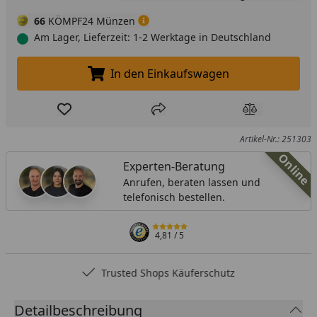
66
KÖMPF24 Münzen
Am Lager, Lieferzeit: 1-2 Werktage in Deutschland
In den Einkaufswagen
In den Einkaufswagen legen
Produkt zur Wunschliste hinzufügen
Teilen
Produkt Ver
Artikel-Nr.: 251303
Online
Experten-Beratung
Anrufen, beraten lassen und
telefonisch bestellen.
4,81
/ 5
Trusted Shops Käuferschutz
Detailbeschreibung