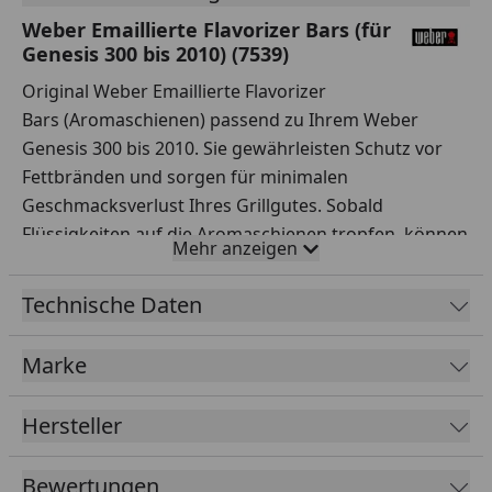
Weber Emaillierte Flavorizer Bars (für
Genesis 300 bis 2010) (7539)
Original Weber Emaillierte Flavorizer
Bars (Aromaschienen) passend zu Ihrem Weber
Genesis 300 bis 2010. Sie gewährleisten Schutz vor
Fettbränden und sorgen für minimalen
Geschmacksverlust Ihres Grillgutes. Sobald
Flüssigkeiten auf die Aromaschienen tropfen, können
Mehr anzeigen
diese vaporisieren und vom Grillgut wieder
aufgenommen werden. Die Aromaschienen gibt es
Technische Daten
als praktisches 5-teiliges Austausch-Set und sind 62
cm lang.
Marke
Hersteller
Bewertungen