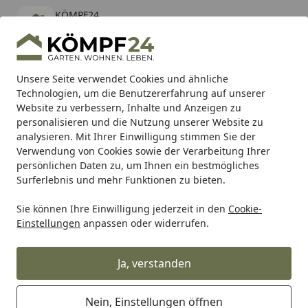
KÖMPF24
Öffnen
Banner schließen
KÖMPF24
kostenlos - Im App Store
Alle Produkte
Mein Konto
Wunschl
Eink
Unsere Seite verwendet Cookies und ähnliche
Technologien, um die Benutzererfahrung auf unserer
Hotline
4,81
/ 5
Suchen
Website zu verbessern, Inhalte und Anzeigen zu
personalisieren und die Nutzung unserer Website zu
analysieren. Mit Ihrer Einwilligung stimmen Sie der
Karibu Pools inkl. gratis Sandfilteranlage & Pool-
Verwendung von Cookies sowie der Verarbeitung Ihrer
Starterset (Gesamtwert bis 468,99€)
persönlichen Daten zu, um Ihnen ein bestmögliches
Surferlebnis und mehr Funktionen zu bieten.
Sie können Ihre Einwilligung jederzeit in den
Cookie-
Grill
Weber Emaillierte Flavorizer Bars (für Genesis 300 bis
Einstellungen
anpassen oder widerrufen.
Startseite
Weber Emaillierte Flavorizer Bars
(für Genesis 300 bis 2010) (7539)
Ja, verstanden
5
(1 Bewertung)
Nein, Einstellungen öffnen