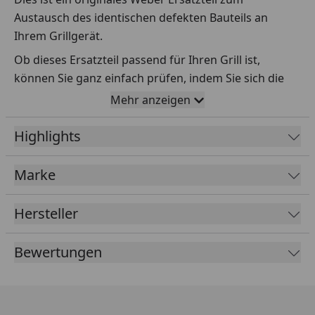
Austausch des identischen defekten Bauteils an
Ihrem Grillgerät.
Ob dieses Ersatzteil passend für Ihren Grill ist,
können Sie ganz einfach prüfen, indem Sie sich die
Explosionszeichnung Ihres Grills anschauen und dort
Mehr anzeigen
das betreffende Teil heraussuchen.
Highlights
Über die Seriennummer Ihres Grillgeräts kommen Sie
ganz einfach zur passenden Explosionszeichnung.
Geben Sie dafür die Seriennummer
HIER
ein.
Marke
Hersteller
Sollte Ihnen nicht bekannt sein, wo Sie die
Seriennummer finden, klicken Sie bitte
HIER
.
Bewertungen
Leider bekommen wir von Weber keine
Abmessungen oder Gewichte zu den Ersatzteilen
übermittelt. Da es sich meist um Kommissionsware