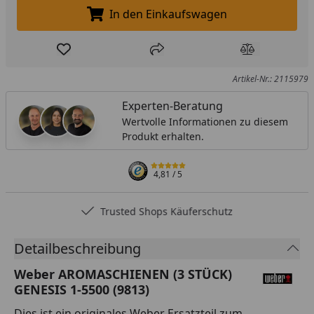
In den Einkaufswagen
In den Einkaufswagen legen
Produkt zur Wunschliste hinzufügen
Teilen
Produkt Ver
Artikel-Nr.: 2115979
Experten-Beratung
Wertvolle Informationen zu diesem
Produkt erhalten.
4,81
/ 5
Trusted Shops Käuferschutz
Detailbeschreibung
Weber AROMASCHIENEN (3 STÜCK)
GENESIS 1-5500 (9813)
Dies ist ein originales Weber Ersatzteil zum