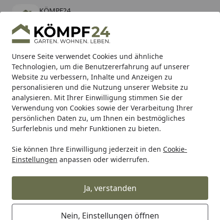
KÖMPF24
Öffnen
Banner schließen
KÖMPF24
kostenlos - Im App Store
Alle Produkte
Mein Konto
Wunschl
Eink
Unsere Seite verwendet Cookies und ähnliche
Technologien, um die Benutzererfahrung auf unserer
Hotline
4,81
/ 5
Suchen
Website zu verbessern, Inhalte und Anzeigen zu
personalisieren und die Nutzung unserer Website zu
analysieren. Mit Ihrer Einwilligung stimmen Sie der
Karibu Pools inkl. gratis Sandfilteranlage & Pool-
Verwendung von Cookies sowie der Verarbeitung Ihrer
Starterset (Gesamtwert bis 468,99€)
persönlichen Daten zu, um Ihnen ein bestmögliches
Surferlebnis und mehr Funktionen zu bieten.
Sie können Ihre Einwilligung jederzeit in den
Cookie-
Grill
Weber AROMASCHIENEN (3 STÜCK) GENESIS 1-5500 (
Einstellungen
anpassen oder widerrufen.
Startseite
Weber AROMASCHIENEN (3 STÜCK)
GENESIS 1-5500 (9813)
Ja, verstanden
Nein, Einstellungen öffnen