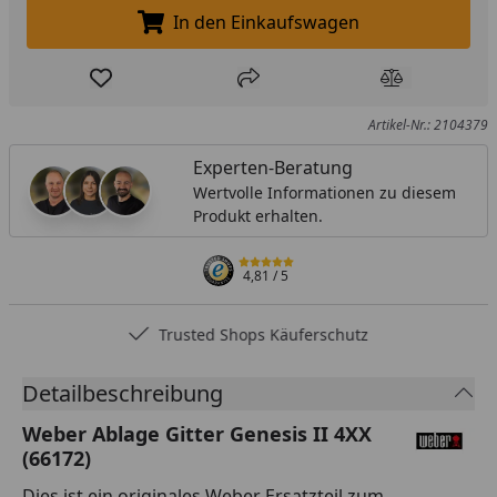
In den Einkaufswagen
In den Einkaufswagen legen
Produkt zur Wunschliste hinzufügen
Teilen
Produkt Ver
Artikel-Nr.: 2104379
Experten-Beratung
Wertvolle Informationen zu diesem
Produkt erhalten.
4,81
/ 5
Trusted Shops Käuferschutz
Detailbeschreibung
Weber Ablage Gitter Genesis II 4XX
(66172)
Dies ist ein originales Weber Ersatzteil zum