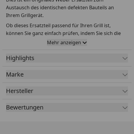
Austausch des identischen defekten Bauteils an
Ihrem Grillgerät.
Ob dieses Ersatzteil passend für Ihren Grill ist,
können Sie ganz einfach prüfen, indem Sie sich die
Explosionszeichnung Ihres Grills anschauen und dort
Mehr anzeigen
das betreffende Teil heraussuchen.
Highlights
Über die Seriennummer Ihres Grillgeräts kommen Sie
ganz einfach zur passenden Explosionszeichnung.
Geben Sie dafür die Seriennummer
HIER
ein.
Marke
Hersteller
Sollte Ihnen nicht bekannt sein, wo Sie die
Seriennummer finden, klicken Sie bitte
HIER
.
Bewertungen
Leider bekommen wir von Weber keine
Abmessungen oder Gewichte zu den Ersatzteilen
übermittelt. Da es sich meist um Kommissionsware