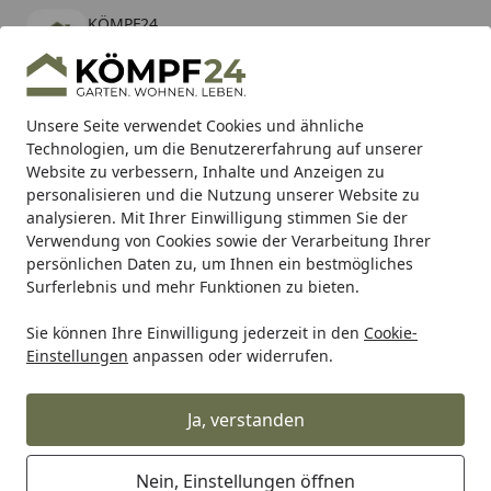
KÖMPF24
Öffnen
Banner schließen
KÖMPF24
kostenlos - Im App Store
Alle Produkte
Mein Konto
Wunschl
Eink
Unsere Seite verwendet Cookies und ähnliche
Technologien, um die Benutzererfahrung auf unserer
Hotline
4,81
/ 5
Suchen
Website zu verbessern, Inhalte und Anzeigen zu
personalisieren und die Nutzung unserer Website zu
analysieren. Mit Ihrer Einwilligung stimmen Sie der
Karibu Pools inkl. gratis Sandfilteranlage & Pool-
Verwendung von Cookies sowie der Verarbeitung Ihrer
Starterset (Gesamtwert bis 468,99€)
persönlichen Daten zu, um Ihnen ein bestmögliches
Surferlebnis und mehr Funktionen zu bieten.
Sie können Ihre Einwilligung jederzeit in den
Cookie-
Grill
Weber Ablage Gitter Genesis II 4XX (66172)
Einstellungen
anpassen oder widerrufen.
Startseite
Weber Ablage Gitter Genesis II 4XX
(66172)
Ja, verstanden
Nein, Einstellungen öffnen