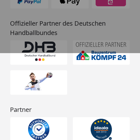
Offizieller Partner des Deutschen
Handballbundes
Partner