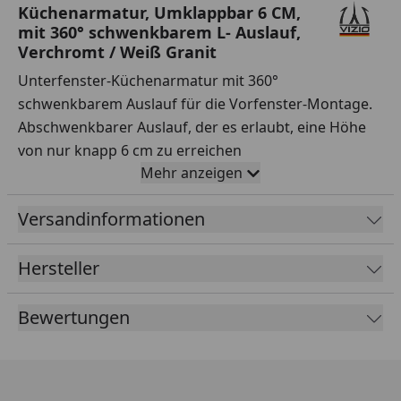
Küchenarmatur, Umklappbar 6 CM,
mit 360° schwenkbarem L- Auslauf,
Verchromt / Weiß Granit
Unterfenster-Küchenarmatur mit 360°
schwenkbarem Auslauf für die Vorfenster-Montage.
Abschwenkbarer Auslauf, der es erlaubt, eine Höhe
von nur knapp 6 cm zu erreichen
Mehr anzeigen
Auslauf um 360° schwenkbar.
Hochwertige keramische Standard-Mischpatrone,
Versandinformationen
Durchmesser 35 mm
Hersteller
Bedien-Hebel: rechts.
Messing nach Umweltbundesamt UBA Liste und
Bewertungen
nach DIN EN 50930 Teil 6.
Bohr/Hahnloch der Spüle: 35mm.
Empfohlener Arbeitsdruck: min. 1,5bar - max
4,5bar / Empfohlene Wassertemperatur: min. 5°C -