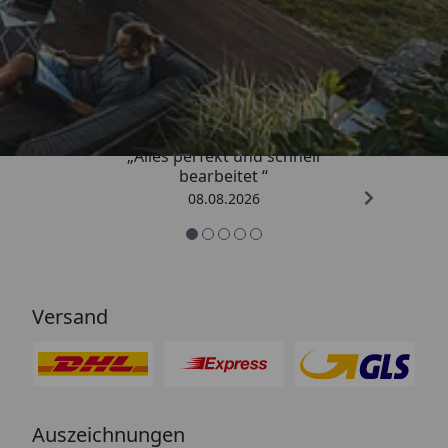
Anschlussschläuche sind mit 45 cm nicht nur
überdurschnittlich lang, sondern sie haben 3/8"-
Trusted Shops
Dichtringe in den Anschlussmuttern. Die
Installation ist damit noch einfacher. Alle
4,81
/ 5
Panzerflex-Anschlussschläuche sind DVGW KTW
A1-zertifiziert. Für konstant sauberes Wasser.
„Alles perfekt und schnell
bearbeitet “
08.08.2026
Versand
Auszeichnungen