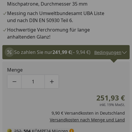
Mischpatrone, Durchmesser 35 mm
Messing nach Umweltbundesamt UBA Liste
und nach DIN EN 50930 Teil 6.
Hochwertige Verchromung für lange
anhaltenden Glanz!
So zahlen Sie nur
241,99 €
(– 9,94 €)
Bedingungen
Menge
Produktmenge um eins verringern
Produktmenge manuell eingeben
Produktmenge um eins erhöhen
251,93 €
inkl. 19% MwSt.
9,90 € Versandkosten in Deutschland
Versandkosten nach Menge und Land
252
504
KÖMPF24 Münzen