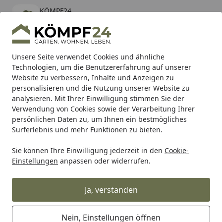
KÖMPF24
Öffnen
Banner schließen
KÖMPF24
kostenlos - Im App Store
Alle Produkte
Mein Konto
Wunschl
Eink
Unsere Seite verwendet Cookies und ähnliche
Technologien, um die Benutzererfahrung auf unserer
Hotline
4,81
/ 5
Suchen
Website zu verbessern, Inhalte und Anzeigen zu
personalisieren und die Nutzung unserer Website zu
analysieren. Mit Ihrer Einwilligung stimmen Sie der
Karibu Pools inkl. gratis Sandfilteranlage & Pool-
Verwendung von Cookies sowie der Verarbeitung Ihrer
Starterset (Gesamtwert bis 468,99€)
persönlichen Daten zu, um Ihnen ein bestmögliches
Surferlebnis und mehr Funktionen zu bieten.
Sie können Ihre Einwilligung jederzeit in den
Cookie-
Vizio
Vorfensterarmatur
Wasserhahn Vorfenster Küchena
Einstellungen
anpassen oder widerrufen.
Startseite
Wasserhahn Vorfenster
Küchenarmatur, Umklappbar 6 CM,
Ja, verstanden
mit 360° schwenkbarem L- Auslauf,
Verchromt / Weiß Granit
Nein, Einstellungen öffnen