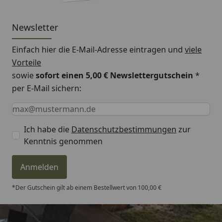
Armaturen im Trinkwassergebrauch.
TECHNISCHE BESONDERHEITEN
Newsletter
SICHERUNGSRINGE: Nie wieder instabile
Einfach hier die E-Mail-Adresse eintragen und
viele
Hahnausläufe! Mittels der beiden
Vorteile
Lebensmittelechter PE Kunsstoff-Sicherungsringe
sowie
sofort einen 5,00 € Newslettergutschein
*
sitzt der Auslauf senkrecht fest, hat aber
per E-Mail sichern:
genügend Spielraum, um sich leicht drehen zu
lassen. Auch die O-Ringe werden weniger
Keine Eingabe erforderlich
Eingabe erforderlich
E-Mail *
abgenutzt. Das gewährleistet eine hohe
Langlebigkeit Ihrer Armatur.
Ich habe die
Datenschutzbestimmungen
zur
Kenntnis genommen
FIX & LOCK: Eine neue Küchenarmatur
anzubringen kann schnell zum Geduldsspiel
werden. Wir lassen es nicht so weit kommen. Mit
Anmelden
der soliden, diametralen Fixiereinheit ist die
*Der Gutschein gilt ab einem Bestellwert von 100,00 €
Armatur im Handumdrehen eingebaut.
Versprochen!
CONNECT READY: Unsere Panzerflex-