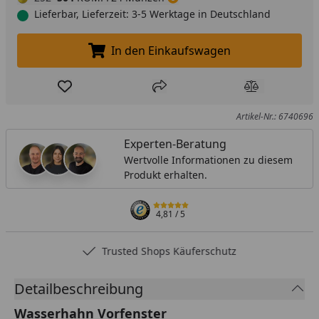
Lieferbar, Lieferzeit: 3-5 Werktage in Deutschland
In den Einkaufswagen
In den Einkaufswagen legen
Produkt zur Wunschliste hinzufügen
Teilen
Produkt Ver
Artikel-Nr.: 6740696
Experten-Beratung
Wertvolle Informationen zu diesem
Produkt erhalten.
4,81
/ 5
Trusted Shops Käuferschutz
Detailbeschreibung
Wasserhahn Vorfenster