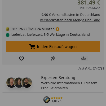
381,49 €
inkl. 19% MwSt.
9,90 € Versandkosten in Deutschland
Versandkosten nach Menge und Land
382
763
KÖMPF24 Münzen
Lieferbar, Lieferzeit: 3-5 Werktage in Deutschland
In den Einkaufswagen
In den Einkaufswagen legen
Produkt zur Wunschliste hinzufügen
Teilen
Produkt Ver
Artikel-Nr.: 6740788
Experten-Beratung
Wertvolle Informationen zu diesem
Produkt erhalten.
4,81
/ 5