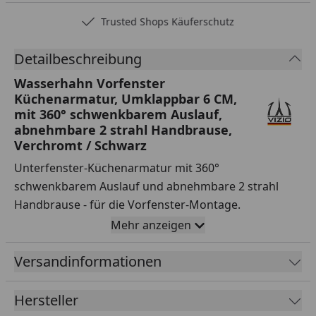
Trusted Shops Käuferschutz
Detailbeschreibung
Wasserhahn Vorfenster
Küchenarmatur, Umklappbar 6 CM,
mit 360° schwenkbarem Auslauf,
abnehmbare 2 strahl Handbrause,
Verchromt / Schwarz
Unterfenster-Küchenarmatur mit 360°
schwenkbarem Auslauf und abnehmbare 2 strahl
Handbrause - für die Vorfenster-Montage.
Abschwenkbarer Auslauf, der es erlaubt, eine Höhe
Mehr anzeigen
von nur knapp 6 cm zu erreichen
Versandinformationen
Auslauf um 360° schwenkbar.
Flex-Schlauch aus Silikon mit höchstem
Hersteller
Hygieneanspruch - Grosser Aktionsradius von ca.