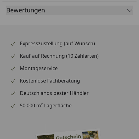
60 cm durch die Schlauchbrause.
Bewertungen
Hochwertige keramische Standard-Mischpatrone,
Durchmesser 35 mm
Bedien-Hebel: rechts.
Messing nach Umweltbundesamt UBA Liste und
Expresszustellung (auf Wunsch)
nach DIN EN 50930 Teil 6.
Kauf auf Rechnung (10 Zahlarten)
Bohr/Hahnloch der Spüle: 35mm.
Montageservice
Empfohlener Arbeitsdruck: min. 1,5bar - max
4,5bar / Empfohlene Wassertemperatur: min. 5°C -
Kostenlose Fachberatung
max 65°C
Deutschlands bester Händler
Hochwertige Verchromung für lange anhaltenden
Glanz!
50.000 m² Lagerfläche
Extra lange Panzerflex Anschluss-Schläuche: 450 mm
mit 3/8" Mutter und eingesetzter 3/8" Dichtung um
die Installation zu vereinfachen. Die Panzerflex
Anschluss-Schläuche sind DVGW KTW A1 zertifiziert.