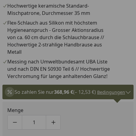
Hochwertige keramische Standard-
Mischpatrone, Durchmesser 35 mm
Flex-Schlauch aus Silikon mit höchstem
Hygieneanspruch - Grosser Aktionsradius
von ca. 60 cm durch die Schlauchbrause //
Hochwertige 2-strahlige Handbrause aus
Metall
Messing nach Umweltbundesamt UBA Liste
und nach DIN EN 50930 Teil 6 // Hochwertige
Verchromung für lange anhaltenden Glanz!
So zahlen Sie nur
368,96 €
(– 12,53 €)
Bedingungen
Menge
Produktmenge um eins verringern
Produktmenge manuell eingeben
Produktmenge um eins erhöhen