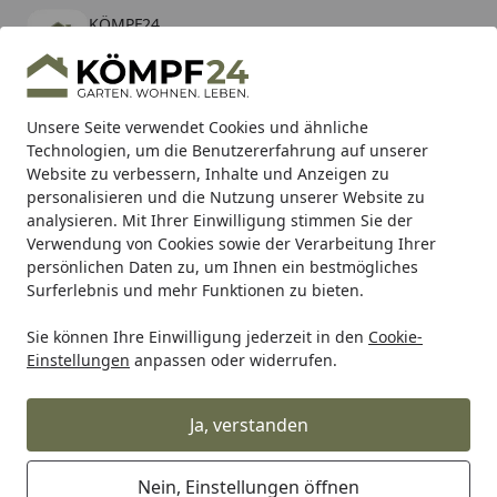
KÖMPF24
Öffnen
Banner schließen
KÖMPF24
kostenlos - Im App Store
Alle Produkte
Mein Konto
Wunschl
Eink
Unsere Seite verwendet Cookies und ähnliche
Technologien, um die Benutzererfahrung auf unserer
Hotline
4,81
/ 5
Suchen
Website zu verbessern, Inhalte und Anzeigen zu
personalisieren und die Nutzung unserer Website zu
analysieren. Mit Ihrer Einwilligung stimmen Sie der
Karibu Pools inkl. gratis Sandfilteranlage & Pool-
Verwendung von Cookies sowie der Verarbeitung Ihrer
Starterset (Gesamtwert bis 468,99€)
persönlichen Daten zu, um Ihnen ein bestmögliches
Surferlebnis und mehr Funktionen zu bieten.
Sie können Ihre Einwilligung jederzeit in den
Cookie-
Vizio
Vorfensterarmatur
Wasserhahn Vorfenster Küchen
Einstellungen
anpassen oder widerrufen.
Startseite
Wasserhahn Vorfenster
Küchenarmatur, Umklappbar 6 CM,
Ja, verstanden
mit 360° schwenkbarem Auslauf,
abnehmbare 2 strahl Handbrause,
Nein, Einstellungen öffnen