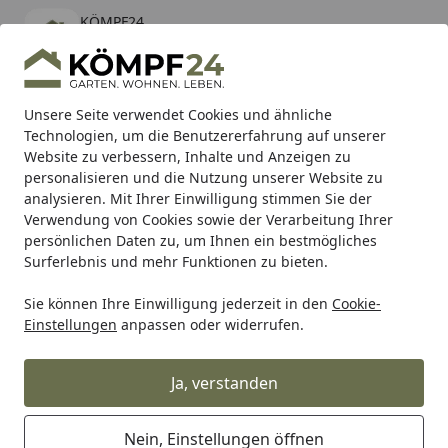
KÖMPF24
Öffnen
Banner schließen
KÖMPF24
kostenlos - Im App Store
Alle Produkte
Mein Konto
Wunschl
Eink
Unsere Seite verwendet Cookies und ähnliche
Technologien, um die Benutzererfahrung auf unserer
Hotline
4,81
/ 5
Suchen
Website zu verbessern, Inhalte und Anzeigen zu
personalisieren und die Nutzung unserer Website zu
analysieren. Mit Ihrer Einwilligung stimmen Sie der
Karibu Pools inkl. gratis Sandfilteranlage & Pool-
Verwendung von Cookies sowie der Verarbeitung Ihrer
Starterset (Gesamtwert bis 468,99€)
persönlichen Daten zu, um Ihnen ein bestmögliches
Surferlebnis und mehr Funktionen zu bieten.
Sie können Ihre Einwilligung jederzeit in den
Cookie-
Hartje
Hartje Fahrradteile
Hartje Fahrrad Gabeln
Victo
Einstellungen
anpassen oder widerrufen.
Startseite
Victoria Gabel 27,5 Zoll schwarz
Ja, verstanden
Nein, Einstellungen öffnen