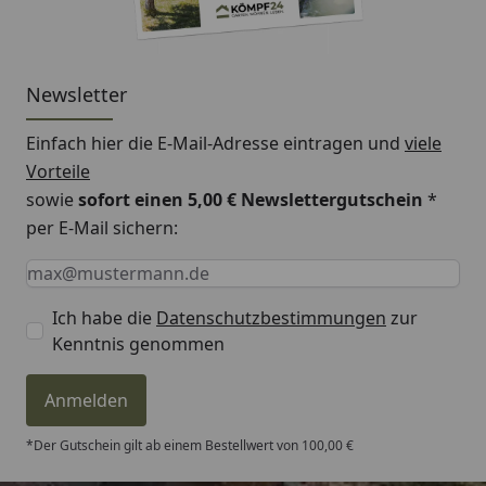
Newsletter
Einfach hier die E-Mail-Adresse eintragen und
viele
Vorteile
sowie
sofort einen 5,00 € Newslettergutschein
*
per E-Mail sichern:
Keine Eingabe erforderlich
Eingabe erforderlich
E-Mail *
Ich habe die
Datenschutzbestimmungen
zur
Kenntnis genommen
Anmelden
*Der Gutschein gilt ab einem Bestellwert von 100,00 €