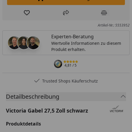
In den Einkaufswagen legen
Produkt zur Wunschliste hinzufügen
Teilen
Produkt Ver
Artikel-Nr.: 5553952
Experten-Beratung
Wertvolle Informationen zu diesem
Produkt erhalten.
4,81
/ 5
Trusted Shops Käuferschutz
Detailbeschreibung
Victoria Gabel 27,5 Zoll schwarz
Produktdetails