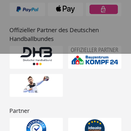
Offizieller Partner des Deutschen
Handballbundes
Partner