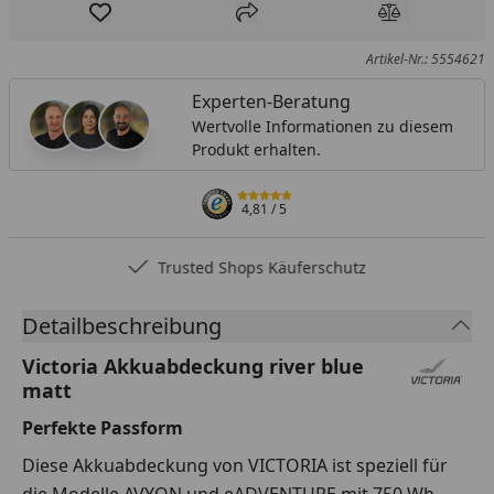
Produkt zur Wunschliste hinzufügen
Teilen
Produkt Ver
Artikel-Nr.: 5554621
Experten-Beratung
Wertvolle Informationen zu diesem
Produkt erhalten.
4,81
/ 5
Trusted Shops Käuferschutz
Detailbeschreibung
Victoria Akkuabdeckung river blue
matt
Perfekte Passform
Diese Akkuabdeckung von VICTORIA ist speziell für
die Modelle AVYON und eADVENTURE mit 750 Wh