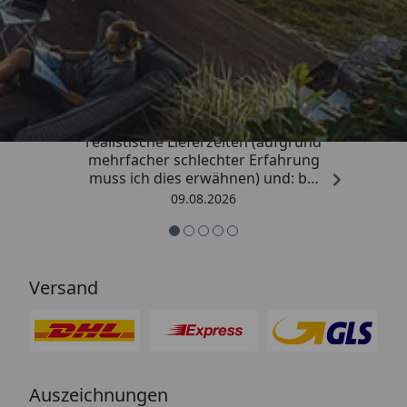
Trusted Shops
4,81
/ 5
„Sehr gute Qualitäts-Markenware,
realistische Lieferzeiten (aufgrund
mehrfacher schlechter Erfahrung
muss ich dies erwähnen) und: bei
Kritik kommt die Antwort
09.08.2026
offensichtlich von einem
Menschen mit Verstand und nicht
von einem Chat-Bot, der
nichtssagende Antworten schickt
Versand
(auch dass ist leider immer öfter
ein Problem). “
Auszeichnungen