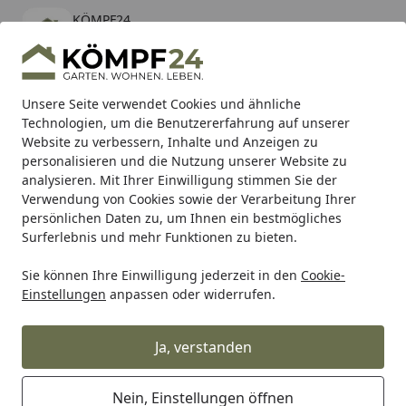
KÖMPF24
Öffnen
Banner schließen
KÖMPF24
kostenlos - Im App Store
Alle Produkte
Mein Konto
Wunschl
Eink
Unsere Seite verwendet Cookies und ähnliche
Technologien, um die Benutzererfahrung auf unserer
Hotline
4,81
/ 5
Suchen
Website zu verbessern, Inhalte und Anzeigen zu
personalisieren und die Nutzung unserer Website zu
analysieren. Mit Ihrer Einwilligung stimmen Sie der
Karibu Pools inkl. gratis Sandfilteranlage & Pool-
Verwendung von Cookies sowie der Verarbeitung Ihrer
Starterset (Gesamtwert bis 468,99€)
persönlichen Daten zu, um Ihnen ein bestmögliches
Surferlebnis und mehr Funktionen zu bieten.
Sie können Ihre Einwilligung jederzeit in den
Cookie-
Hartje
Hartje Zubehör für Fahrräder
Victoria Akkuabdec
Einstellungen
anpassen oder widerrufen.
Startseite
Victoria Akkuabdeckung river blue
matt
Ja, verstanden
Nein, Einstellungen öffnen