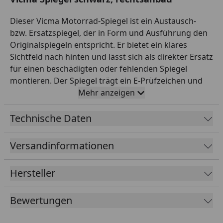
Dieser Vicma Motorrad-Spiegel ist ein Austausch-
bzw. Ersatzspiegel, der in Form und Ausführung den
Originalspiegeln entspricht. Er bietet ein klares
Sichtfeld nach hinten und lässt sich als direkter Ersatz
für einen beschädigten oder fehlenden Spiegel
montieren. Der Spiegel trägt ein E-Prüfzeichen und
ist damit für den Straßenverkehr zugelassen.
Mehr anzeigen
Anbau/Gewinde laut Hersteller: schwarz,
rechtsanbau. Wichtig bei Spiegeln ist das korrekte
Technische Daten
Gewinde (z. B. M8 oder M10) sowie die
Gewinderichtung: Linke Spiegel haben je nach
Versandinformationen
Fahrzeug oft ein Linksgewinde, rechte ein
Rechtsgewinde. Vicma ist ein europäischer Hersteller
Hersteller
von Zweirad-Zubehör mit breitem Sortiment. So
findest du einen passenden Ersatz in bewährter
Bewertungen
Qualität. Wichtig: Gleiche vor dem Kauf Gewinde,
Gewinderichtung und Anbauseite mit deinem