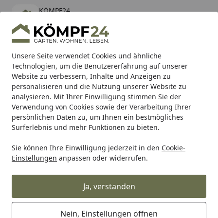
KÖMPF24
Öffnen
Banner schließen
KÖMPF24
kostenlos - Im App Store
Alle Produkte
Mein Konto
Wunschl
Eink
Unsere Seite verwendet Cookies und ähnliche
Technologien, um die Benutzererfahrung auf unserer
Hotline
4,81
/ 5
Suchen
Website zu verbessern, Inhalte und Anzeigen zu
personalisieren und die Nutzung unserer Website zu
analysieren. Mit Ihrer Einwilligung stimmen Sie der
Karibu Pools inkl. gratis Sandfilteranlage & Pool-
Verwendung von Cookies sowie der Verarbeitung Ihrer
Starterset (Gesamtwert bis 468,99€)
persönlichen Daten zu, um Ihnen ein bestmögliches
Surferlebnis und mehr Funktionen zu bieten.
Sie können Ihre Einwilligung jederzeit in den
Cookie-
Vicma
Vicma Lenkerspiegel
Vicma Spiegel schwarz, rec
Einstellungen
anpassen oder widerrufen.
Startseite
Vicma Spiegel schwarz,
rechtsanbau
Ja, verstanden
Nein, Einstellungen öffnen