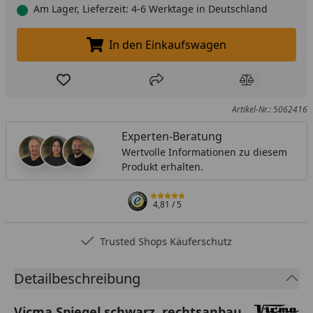
Am Lager, Lieferzeit: 4-6 Werktage in Deutschland
In den Einkaufswagen
In den Einkaufswagen legen
Produkt zur Wunschliste hinzufügen
Teilen
Produkt Ver
Artikel-Nr.: 5062416
Experten-Beratung
Wertvolle Informationen zu diesem
Produkt erhalten.
4,81
/ 5
Trusted Shops Käuferschutz
Detailbeschreibung
Vicma Spiegel schwarz, rechtsanbau