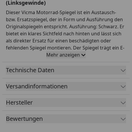
(Linksgewinde)
Dieser Vicma Motorrad-Spiegel ist ein Austausch-
bzw. Ersatzspiegel, der in Form und Ausführung den
Originalspiegeln entspricht. Ausführung: Schwarz. Er
bietet ein klares Sichtfeld nach hinten und lässt sich
als direkter Ersatz für einen beschädigten oder
fehlenden Spiegel montieren. Der Spiegel trägt ein E-
Prüfzeichen und ist damit für den Straßenverkehr
Mehr anzeigen
zugelassen. Anbau/Gewinde laut Hersteller:
rechtsanbau, M8 (Linksgewinde). Wichtig bei Spiegeln
Technische Daten
ist das korrekte Gewinde (z. B. M8 oder M10) sowie
die Gewinderichtung: Linke Spiegel haben je nach
Versandinformationen
Fahrzeug oft ein Linksgewinde, rechte ein
Rechtsgewinde. Vicma ist ein europäischer Hersteller
Hersteller
von Zweirad-Zubehör mit breitem Sortiment. So
findest du einen passenden Ersatz in bewährter
Bewertungen
Qualität. Wichtig: Gleiche vor dem Kauf Gewinde,
Gewinderichtung und Anbauseite mit deinem