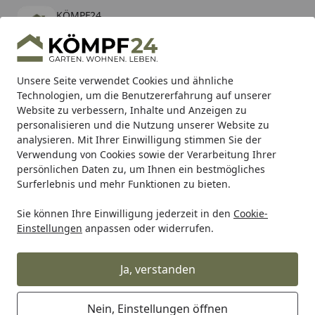
KÖMPF24
Öffnen
Banner schließen
KÖMPF24
kostenlos - Im App Store
Alle Produkte
Mein Konto
Wunschl
Eink
Unsere Seite verwendet Cookies und ähnliche
Technologien, um die Benutzererfahrung auf unserer
Hotline
4,81
/ 5
Suchen
Website zu verbessern, Inhalte und Anzeigen zu
personalisieren und die Nutzung unserer Website zu
analysieren. Mit Ihrer Einwilligung stimmen Sie der
Karibu Pools inkl. gratis Sandfilteranlage & Pool-
Verwendung von Cookies sowie der Verarbeitung Ihrer
Starterset (Gesamtwert bis 468,99€)
persönlichen Daten zu, um Ihnen ein bestmögliches
Surferlebnis und mehr Funktionen zu bieten.
Sie können Ihre Einwilligung jederzeit in den
Cookie-
Vicma
Vicma Lenkerspiegel
Vicma Spiegel rechtsanbau,
Einstellungen
anpassen oder widerrufen.
Startseite
Vicma Spiegel rechtsanbau, M8
(Linksgewinde)
Ja, verstanden
Nein, Einstellungen öffnen