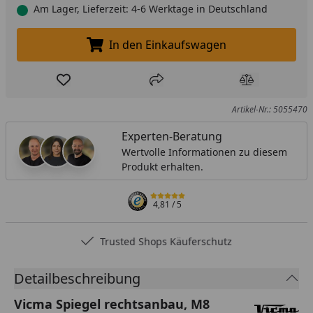
Am Lager, Lieferzeit: 4-6 Werktage in Deutschland
In den Einkaufswagen
In den Einkaufswagen legen
Produkt zur Wunschliste hinzufügen
Teilen
Produkt Ver
Artikel-Nr.: 5055470
Experten-Beratung
Wertvolle Informationen zu diesem
Produkt erhalten.
4,81
/ 5
Trusted Shops Käuferschutz
Detailbeschreibung
Vicma Spiegel rechtsanbau, M8