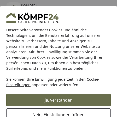
KÖMPF24
Öffnen
Banner schließen
KÖMPF24
kostenlos - Im App Store
Alle Produkte
Mein Konto
Wunschl
Eink
Unsere Seite verwendet Cookies und ähnliche
Technologien, um die Benutzererfahrung auf unserer
Hotline
4,81
/ 5
Suchen
Website zu verbessern, Inhalte und Anzeigen zu
personalisieren und die Nutzung unserer Website zu
analysieren. Mit Ihrer Einwilligung stimmen Sie der
Karibu Pools inkl. gratis Sandfilteranlage & Pool-
Verwendung von Cookies sowie der Verarbeitung Ihrer
Starterset (Gesamtwert bis 468,99€)
persönlichen Daten zu, um Ihnen ein bestmögliches
Surferlebnis und mehr Funktionen zu bieten.
Sie können Ihre Einwilligung jederzeit in den
Cookie-
Vicma
Vicma Lenkerspiegel
Vicma Spiegel linksanbau, 
Einstellungen
anpassen oder widerrufen.
Startseite
Vicma Spiegel linksanbau, M8
(Rechtsgewinde)
Ja, verstanden
Nein, Einstellungen öffnen