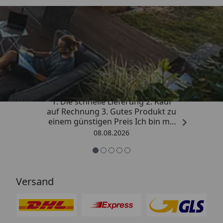
Trusted Shops
4,81
/ 5
„Besonders gut gefallen hat mir :
1. Die schnelle Lieferung 2. Kauf
auf Rechnung 3. Gutes Produkt zu
einem günstigen Preis Ich bin mit
der Kaufabwicklung sehr
08.08.2026
zufrieden. Vielen Dank!“
Versand