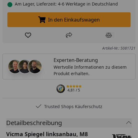
Am Lager, Lieferzeit: 4-6 Werktage in Deutschland
In den Einkaufswagen
In den Einkaufswagen legen
Produkt zur Wunschliste hinzufügen
Teilen
Produkt Ver
Artikel-Nr.: 5081721
Experten-Beratung
Wertvolle Informationen zu diesem
Produkt erhalten.
4,81
/ 5
Trusted Shops Käuferschutz
Detailbeschreibung
Vicma Spiegel linksanbau, M8