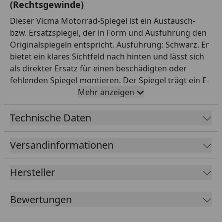
(Rechtsgewinde)
Dieser Vicma Motorrad-Spiegel ist ein Austausch-
bzw. Ersatzspiegel, der in Form und Ausführung den
Originalspiegeln entspricht. Ausführung: Schwarz. Er
bietet ein klares Sichtfeld nach hinten und lässt sich
als direkter Ersatz für einen beschädigten oder
fehlenden Spiegel montieren. Der Spiegel trägt ein E-
Prüfzeichen und ist damit für den Straßenverkehr
Mehr anzeigen
zugelassen. Anbau/Gewinde laut Hersteller:
linksanbau, M8 (Rechtsgewinde). Wichtig bei Spiegeln
Technische Daten
ist das korrekte Gewinde (z. B. M8 oder M10) sowie
die Gewinderichtung: Linke Spiegel haben je nach
Versandinformationen
Fahrzeug oft ein Linksgewinde, rechte ein
Rechtsgewinde. Vicma ist ein europäischer Hersteller
Hersteller
von Zweirad-Zubehör mit breitem Sortiment. So
findest du einen passenden Ersatz in bewährter
Bewertungen
Qualität. Wichtig: Gleiche vor dem Kauf Gewinde,
Gewinderichtung und Anbauseite mit deinem