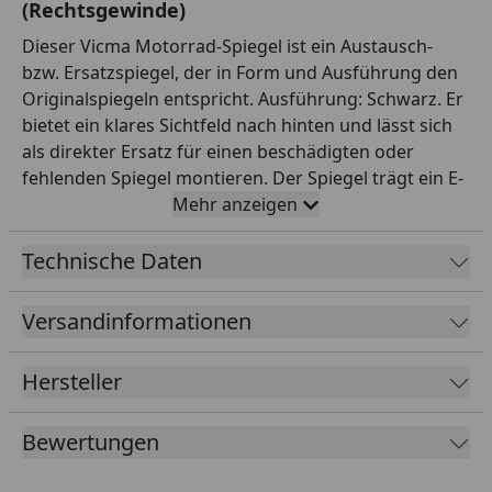
(Rechtsgewinde)
Dieser Vicma Motorrad-Spiegel ist ein Austausch-
bzw. Ersatzspiegel, der in Form und Ausführung den
Originalspiegeln entspricht. Ausführung: Schwarz. Er
bietet ein klares Sichtfeld nach hinten und lässt sich
als direkter Ersatz für einen beschädigten oder
fehlenden Spiegel montieren. Der Spiegel trägt ein E-
Prüfzeichen und ist damit für den Straßenverkehr
Mehr anzeigen
zugelassen. Anbau/Gewinde laut Hersteller:
linksanbau, M8 (Rechtsgewinde). Wichtig bei Spiegeln
Technische Daten
ist das korrekte Gewinde (z. B. M8 oder M10) sowie
die Gewinderichtung: Linke Spiegel haben je nach
Versandinformationen
Fahrzeug oft ein Linksgewinde, rechte ein
Rechtsgewinde. Vicma ist ein europäischer Hersteller
Hersteller
von Zweirad-Zubehör mit breitem Sortiment. So
findest du einen passenden Ersatz in bewährter
Bewertungen
Qualität. Wichtig: Gleiche vor dem Kauf Gewinde,
Gewinderichtung und Anbauseite mit deinem