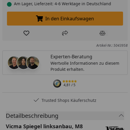
Am Lager, Lieferzeit: 4-6 Werktage in Deutschland
In den Einkaufswagen
In den Einkaufswagen legen
Produkt zur Wunschliste hinzufügen
Teilen
Produkt Ver
Artikel-Nr.: 5043958
Experten-Beratung
Wertvolle Informationen zu diesem
Produkt erhalten.
4,81
/ 5
Trusted Shops Käuferschutz
Detailbeschreibung
Vicma Spiegel linksanbau, M8