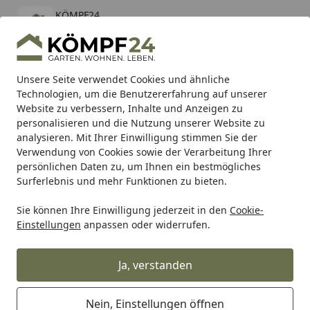
KÖMPF24
Öffnen
Banner schließen
KÖMPF24
kostenlos - Im App Store
Alle Produkte
Mein Konto
Wunschl
Eink
Unsere Seite verwendet Cookies und ähnliche
Technologien, um die Benutzererfahrung auf unserer
Hotline
4,81
/ 5
Suchen
Website zu verbessern, Inhalte und Anzeigen zu
personalisieren und die Nutzung unserer Website zu
analysieren. Mit Ihrer Einwilligung stimmen Sie der
Karibu Pools inkl. gratis Sandfilteranlage & Pool-
Verwendung von Cookies sowie der Verarbeitung Ihrer
Starterset (Gesamtwert bis 468,99€)
persönlichen Daten zu, um Ihnen ein bestmögliches
Surferlebnis und mehr Funktionen zu bieten.
Sie können Ihre Einwilligung jederzeit in den
Cookie-
Vicma
Vicma Lenkerspiegel
Vicma Spiegel linksanbau, 
Einstellungen
anpassen oder widerrufen.
Startseite
Vicma Spiegel linksanbau, M8
(Rechtsgewinde)
Ja, verstanden
Nein, Einstellungen öffnen